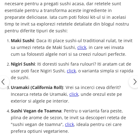
necesare pentru a pregati sushi acasa, dar retetele sunt
esentiale pentru a transforma aceste ingrediente in
preparate delicioase. Iata cum poti folosi kit-ul si in acelasi
timp te invit sa explorezi retetele detaliate din blogul nostru
pentru diferite tipuri de sushi:
Maki Sushi
: Daca iti place sushi-ul traditional rulat, te invit
sa urmezi reteta de Maki Sushi,
click
, in care vei invata
cum sa folosesti algele nori si sa creezi rulouri perfecte.
Nigiri Sushi
: Iti doresti sushi fara rulouri? Iti aratam cat de
usor poti face Nigiri Sushi,
click
, o varianta simpla si rapida
de sushi.
Uramaki (California Roll)
: Vrei sa incerci ceva diferit?
Incearca reteta de Uramaki,
click
, unde orezul este pe
exterior si algele pe interior.
Sushi Vegan de Toamna
: Pentru o varianta fara peste,
plina de arome de sezon, te invit sa descoperi reteta de
"sushi vegan de toamna",
click
, ideala pentru cei care
prefera optiuni vegetariene.