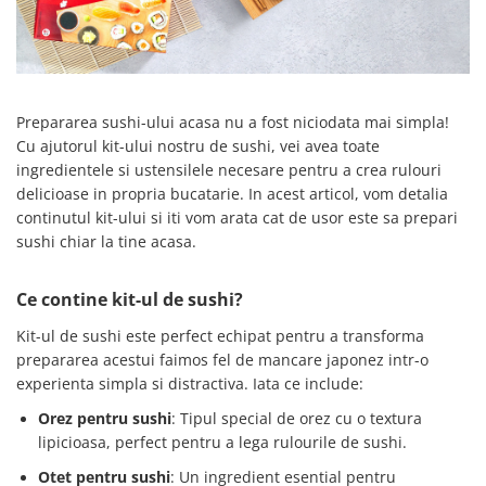
Creme tartinabile
Condimente turcesti
Ghimbir murat la borcan
Alge Nori
Prepararea sushi-ului acasa nu a fost niciodata mai simpla!
Supa miso
Cu ajutorul kit-ului nostru de sushi, vei avea toate
ingredientele si ustensilele necesare pentru a crea rulouri
delicioase in propria bucatarie. In acest articol, vom detalia
continutul kit-ului si iti vom arata cat de usor este sa prepari
sushi chiar la tine acasa.
Ce contine kit-ul de sushi?
Kit-ul de sushi este perfect echipat pentru a transforma
prepararea acestui faimos fel de mancare japonez intr-o
experienta simpla si distractiva. Iata ce include:
Orez pentru sushi
: Tipul special de orez cu o textura
lipicioasa, perfect pentru a lega rulourile de sushi.
Otet pentru sushi
: Un ingredient esential pentru