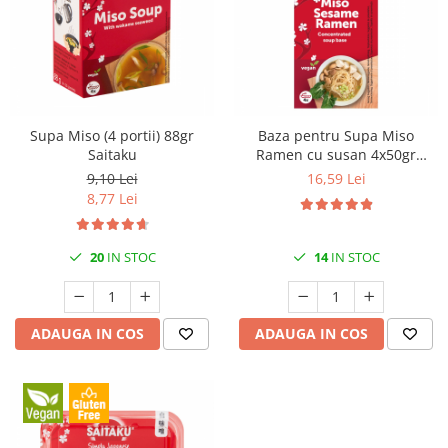
Creme tartinabile
Condimente turcesti
Ghimbir murat la borcan
Alge Nori
Supa miso
Supa Miso (4 portii) 88gr
Baza pentru Supa Miso
Saitaku
Ramen cu susan 4x50gr
Saitaku
9,10 Lei
16,59 Lei
8,77 Lei
20
IN STOC
14
IN STOC
ADAUGA IN COS
ADAUGA IN COS