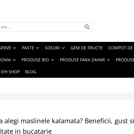
SERVE
PASTE
SOSURI
GEM DE FRUCTE
COMPOT DE 
PONIA
PRODUSE BIO
PRODUSE FARA ZAHAR
PRODUSE
 EIH SHOP
BLOG
a alegi maslinele kalamata? Beneficii, gust s
litate in bucatarie