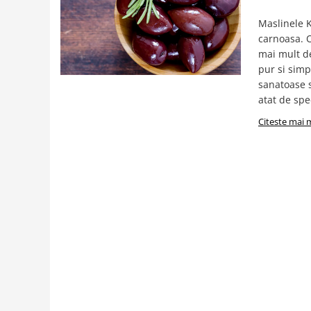
Creme tartinabile
Condimente turcesti
Maslinele K
carnoasa. O
Ghimbir murat la borcan
mai mult de
Alge Nori
pur si simp
sanatoase s
Supa miso
atat de spec
Citeste mai 