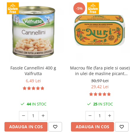
-5%
Fasole Cannellini 400 g
Macrou file (fara piele si oase)
Valfrutta
in ulei de masline picant
125gr Nuri
6,49 Lei
30,97 Lei
29,42 Lei
44
IN STOC
25
IN STOC
ADAUGA IN COS
ADAUGA IN COS