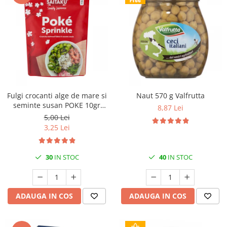
Fulgi crocanti alge de mare si
Naut 570 g Valfrutta
seminte susan POKE 10gr
8,87 Lei
Saitaku
5,00 Lei
3,25 Lei
30
IN STOC
40
IN STOC
ADAUGA IN COS
ADAUGA IN COS