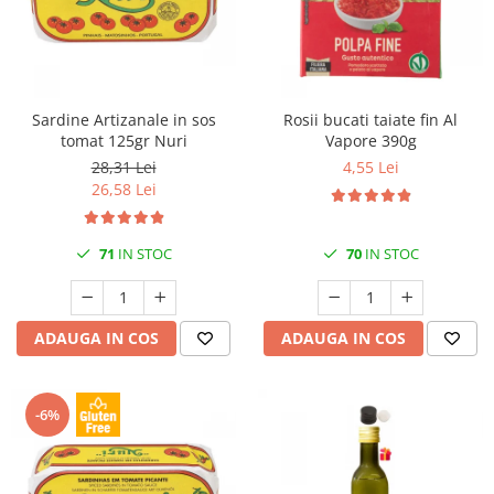
Sardine Artizanale in sos
Rosii bucati taiate fin Al
tomat 125gr Nuri
Vapore 390g
28,31 Lei
4,55 Lei
26,58 Lei
71
IN STOC
70
IN STOC
ADAUGA IN COS
ADAUGA IN COS
-6%