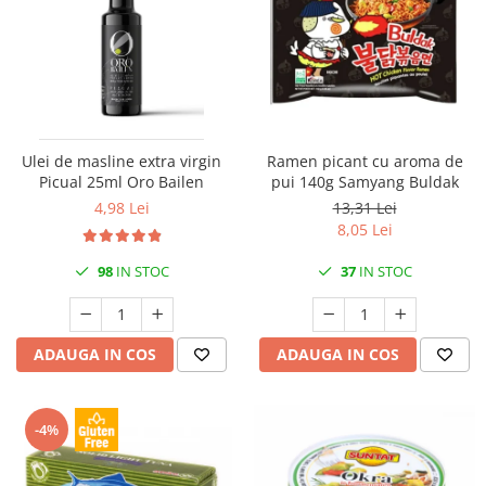
Ulei de masline extra virgin
Ramen picant cu aroma de
Picual 25ml Oro Bailen
pui 140g Samyang Buldak
4,98 Lei
13,31 Lei
8,05 Lei
98
IN STOC
37
IN STOC
ADAUGA IN COS
ADAUGA IN COS
-4%