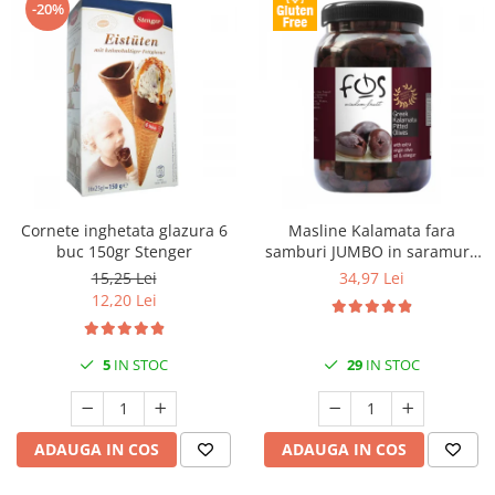
-20%
Cornete inghetata glazura 6
Masline Kalamata fara
buc 150gr Stenger
samburi JUMBO in saramura
1kg FOS
15,25 Lei
34,97 Lei
12,20 Lei
5
IN STOC
29
IN STOC
ADAUGA IN COS
ADAUGA IN COS