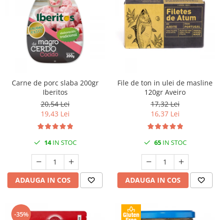
Carne de porc slaba 200gr
File de ton in ulei de masline
Iberitos
120gr Aveiro
20,54 Lei
17,32 Lei
19,43 Lei
16,37 Lei
14
IN STOC
65
IN STOC
ADAUGA IN COS
ADAUGA IN COS
-35%