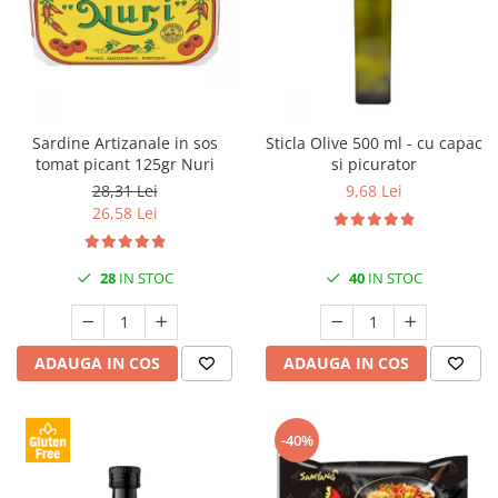
Sardine Artizanale in sos
Sticla Olive 500 ml - cu capac
tomat picant 125gr Nuri
si picurator
28,31 Lei
9,68 Lei
26,58 Lei
28
IN STOC
40
IN STOC
ADAUGA IN COS
ADAUGA IN COS
-40%