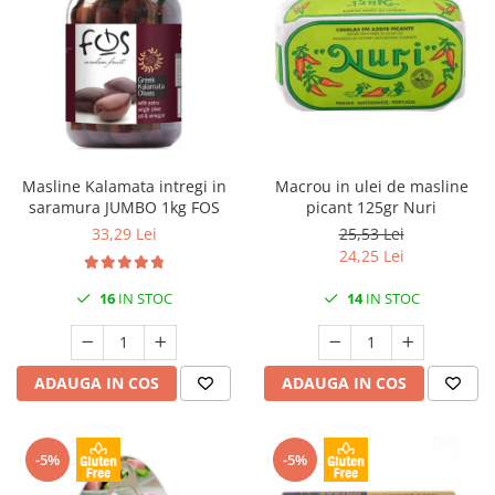
Masline Kalamata intregi in
Macrou in ulei de masline
saramura JUMBO 1kg FOS
picant 125gr Nuri
33,29 Lei
25,53 Lei
24,25 Lei
16
IN STOC
14
IN STOC
ADAUGA IN COS
ADAUGA IN COS
-5%
-5%