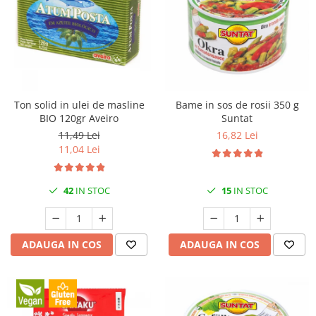
Ton solid in ulei de masline
Bame in sos de rosii 350 g
BIO 120gr Aveiro
Suntat
11,49 Lei
16,82 Lei
11,04 Lei
42
IN STOC
15
IN STOC
ADAUGA IN COS
ADAUGA IN COS