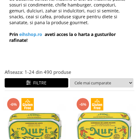
Creme tartinabile
sosuri si condimente, chifle hamburger, compoturi,
Condimente turcesti
gemuri, dulciuri, zahar si indulcitori, nuci si seminte,
snacks, ceai si cafea, produse sigure pentru diete si
Ghimbir murat la borcan
sanatate, si pana la produse gourmet.
Alge Nori
Prin
eihshop.ro
aveti acces la o harta a gusturilor
Supa miso
rafinate!
Afiseaza:
1-
24
din
490
produse
FILTRE
-6%
-6%