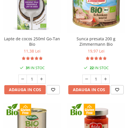
Creme tartinabile
Condimente turcesti
Ghimbir murat la borcan
Alge Nori
Supa miso
Lapte de cocos 250ml Go-Tan
Sunca presata 200 g
Bio
Zimmermann Bio
11,38 Lei
19,97 Lei
31
IN STOC
22
IN STOC
ADAUGA IN COS
ADAUGA IN COS