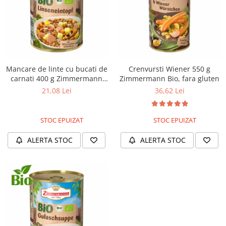
Mancare de linte cu bucati de
Crenvursti Wiener 550 g
carnati 400 g Zimmermann
Zimmermann Bio, fara gluten
Bio
21,08 Lei
36,62 Lei
STOC EPUIZAT
STOC EPUIZAT
ALERTA STOC
ALERTA STOC