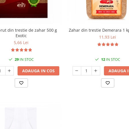
rut din trestie de zahar 500 g
Zahar din trestie Demerara 1 k
Exotic
11,93 Lei
5,66 Lei
29
IN STOC
12
IN STOC
ADAUGA IN COS
ADAUGA I