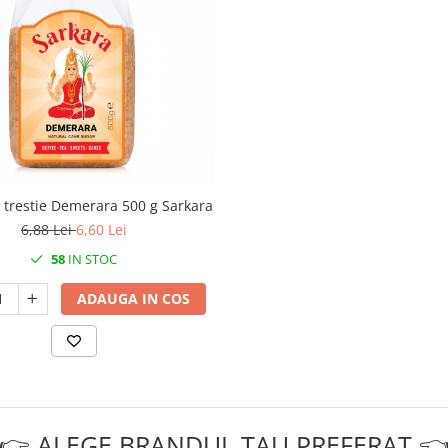
 trestie Demerara 500 g Sarkara
6,88 Lei
6,60 Lei
58
IN STOC
ADAUGA IN COS
👉 ALEGE BRANDUL TAU PREFERAT 