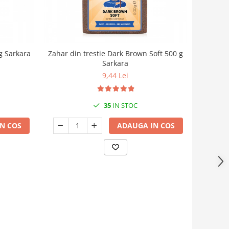
g Sarkara
Zahar din trestie Dark Brown Soft 500 g
Sarkara
9,44 Lei
35
IN STOC
N COS
ADAUGA IN COS