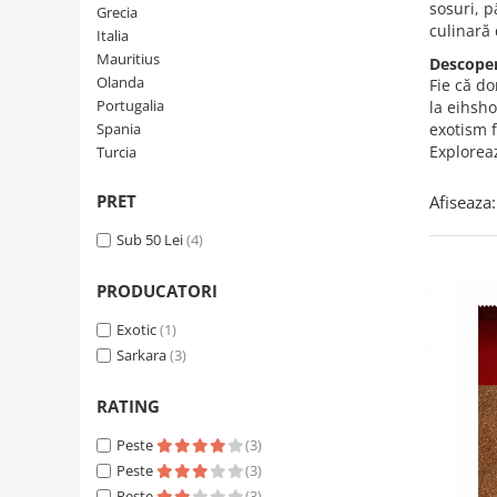
Creme tartinabile
sosuri, p
Grecia
culinară 
Condimente turcesti
Italia
Mauritius
Descoper
Ghimbir murat la borcan
Olanda
Fie că do
Alge Nori
Portugalia
la eihsho
Spania
exotism f
Supa miso
Exploreaz
Turcia
PRET
Afiseaza:
Sub 50 Lei
(4)
PRODUCATORI
Exotic
(1)
Sarkara
(3)
RATING
Peste
(3)
Peste
(3)
Peste
(3)