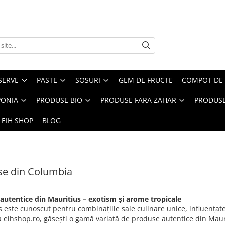
SERVE
PASTE
SOSURI
GEM DE FRUCTE
COMPOT DE 
PONIA
PRODUSE BIO
PRODUSE FARA ZAHAR
PRODUSE
 EIH SHOP
BLOG
se din Columbia
autentice din Mauritius – exotism și arome tropicale
 este cunoscut pentru combinațiile sale culinare unice, influențat
a eihshop.ro, găsești o gamă variată de produse autentice din Mauri