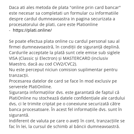
Creme tartinabile
Daca ati ales metoda de plata "online prin card bancar"
Condimente turcesti
este necesar sa completati un formular cu informatiile
Ghimbir murat la borcan
despre cardul dumneavoastra in pagina securizata a
procesatorului de plati, care este Plationline
Alge Nori
-
https://plati.online/
Supa miso
Se poate efectua plata online cu cardul personal sau al
firmei dumneavoastră, în condiții de siguranță deplină.
Cardurile acceptate la plată sunt cele emise sub siglele
VISA (Classic și Electron) și MASTERCARD (inclusiv
Maestro, dacă au cod CVV2/CVC2).
Nu este perceput niciun comision suplimentar pentru
tranzacții.
Procesarea datelor de card se face în mod exclusiv pe
serverele PlatiOnline.
Siguranța informațiilor dvs. este garantată de faptul că
PlatiOnline nu stochează datele confidențiale ale cardului
dvs, ci le trimite criptat pe o conexiune securizată către
banca procesatoare. În acest fel informațiile dvs. sunt în
sigurantă.
Indiferent de valuta pe care o aveți în cont, tranzacțiile se
fac în lei, la cursul de schimb al băncii dumneavoastră.