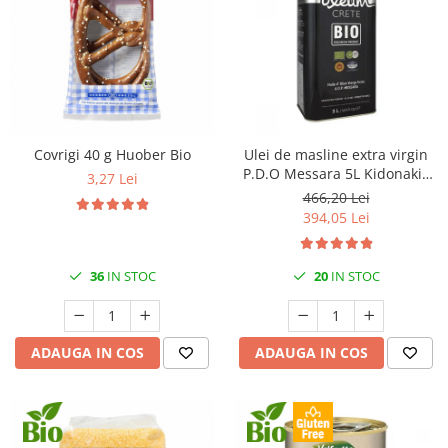
Covrigi 40 g Huober Bio
Ulei de masline extra virgin
P.D.O Messara 5L Kidonakis
3,27 Lei
Bio
466,20 Lei
394,05 Lei
36
IN STOC
20
IN STOC
ADAUGA IN COS
ADAUGA IN COS