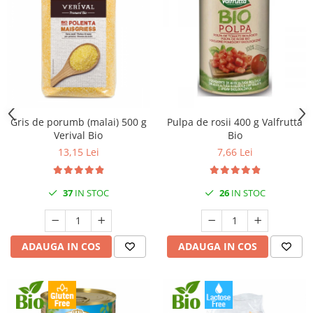
Gris de porumb (malai) 500 g
Pulpa de rosii 400 g Valfrutta
Verival Bio
Bio
13,15 Lei
7,66 Lei
37
IN STOC
26
IN STOC
ADAUGA IN COS
ADAUGA IN COS