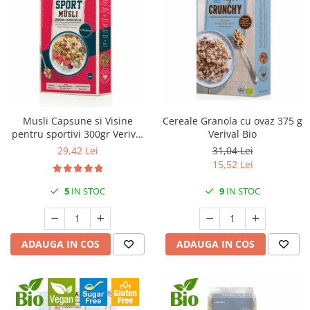
Musli Capsune si Visine
Cereale Granola cu ovaz 375 g
pentru sportivi 300gr Verival
Verival Bio
Bio
29,42 Lei
31,04 Lei
15,52 Lei
5
IN STOC
9
IN STOC
ADAUGA IN COS
ADAUGA IN COS