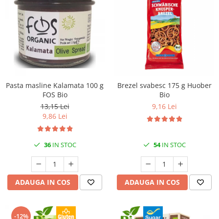
Pasta masline Kalamata 100 g
Brezel svabesc 175 g Huober
FOS Bio
Bio
13,15 Lei
9,16 Lei
9,86 Lei
36
IN STOC
54
IN STOC
ADAUGA IN COS
ADAUGA IN COS
-12%