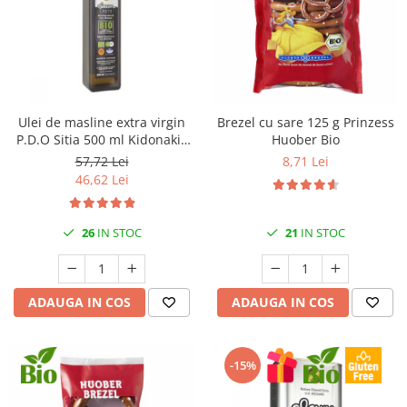
Ulei de masline extra virgin
Brezel cu sare 125 g Prinzess
P.D.O Sitia 500 ml Kidonakis
Huober Bio
Bio
57,72 Lei
8,71 Lei
46,62 Lei
26
IN STOC
21
IN STOC
ADAUGA IN COS
ADAUGA IN COS
-15%