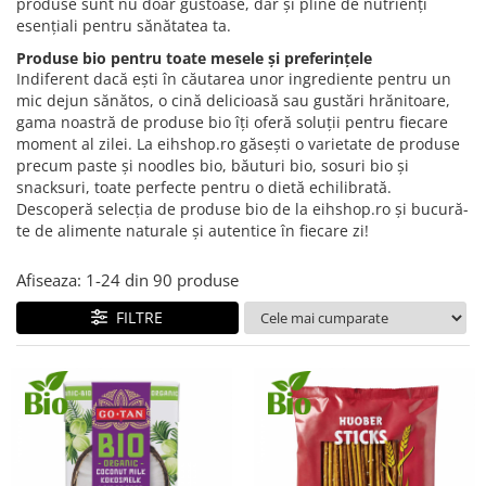
Creme tartinabile
produse sunt nu doar gustoase, dar și pline de nutrienți
esențiali pentru sănătatea ta.
Condimente turcesti
Produse bio pentru toate mesele și preferințele
Ghimbir murat la borcan
Indiferent dacă ești în căutarea unor ingrediente pentru un
mic dejun sănătos, o cină delicioasă sau gustări hrănitoare,
Alge Nori
gama noastră de produse bio îți oferă soluții pentru fiecare
Supa miso
moment al zilei. La eihshop.ro găsești o varietate de produse
precum paste și noodles bio, băuturi bio, sosuri bio și
snacksuri, toate perfecte pentru o dietă echilibrată.
Descoperă selecția de produse bio de la eihshop.ro și bucură-
te de alimente naturale și autentice în fiecare zi!
Afiseaza:
1-
24
din
90
produse
FILTRE