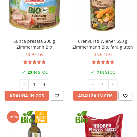
Sunca presata 200 g
Crenvursti Wiener 550 g
Zimmermann Bio
Zimmermann Bio, fara gluten
19,97 Lei
36,62 Lei
20
IN STOC
7
IN STOC
ADAUGA IN COS
ADAUGA IN COS
-19%