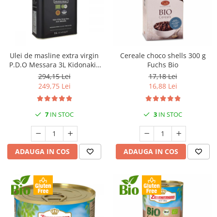
Ulei de masline extra virgin
Cereale choco shells 300 g
P.D.O Messara 3L Kidonakis
Fuchs Bio
Bio
294,15 Lei
17,18 Lei
249,75 Lei
16,88 Lei
7
IN STOC
3
IN STOC
ADAUGA IN COS
ADAUGA IN COS