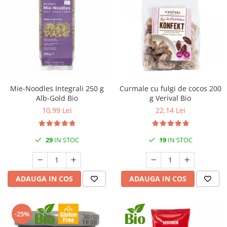
Mie-Noodles Integrali 250 g
Curmale cu fulgi de cocos 200
Alb-Gold Bio
g Verival Bio
10,99 Lei
22,14 Lei
29
IN STOC
19
IN STOC
ADAUGA IN COS
ADAUGA IN COS
-25%