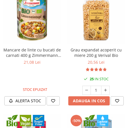
Mancare de linte cu bucati de
Grau expandat acoperit cu
carnati 400 g Zimmermann
miere 200 g Verival Bio
Bio
21,08 Lei
20,56 Lei
25
IN STOC
STOC EPUIZAT
ALERTA STOC
ADAUGA IN COS
-50%