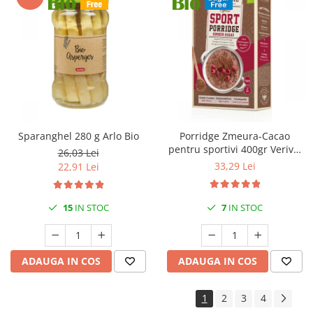
Sparanghel 280 g Arlo Bio
Porridge Zmeura-Cacao
pentru sportivi 400gr Verival
26,03 Lei
Bio
33,29 Lei
22,91 Lei
15
IN STOC
7
IN STOC
ADAUGA IN COS
ADAUGA IN COS
1
2
3
4