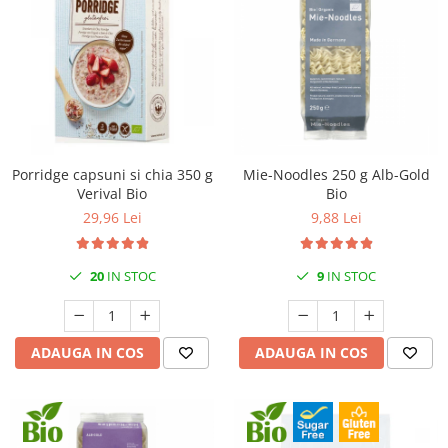
Porridge capsuni si chia 350 g
Mie-Noodles 250 g Alb-Gold
Verival Bio
Bio
29,96 Lei
9,88 Lei
20
IN STOC
9
IN STOC
ADAUGA IN COS
ADAUGA IN COS