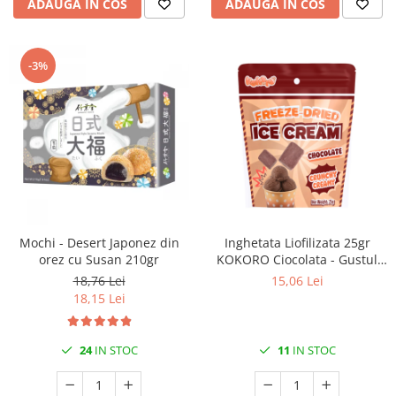
ADAUGA IN COS
ADAUGA IN COS
-3%
Mochi - Desert Japonez din
Inghetata Liofilizata 25gr
orez cu Susan 210gr
KOKORO Ciocolata - Gustul
Viitorului
18,76 Lei
15,06 Lei
18,15 Lei
24
IN STOC
11
IN STOC