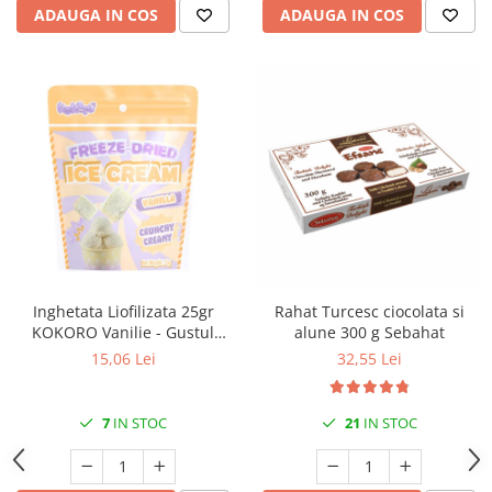
ADAUGA IN COS
ADAUGA IN COS
Inghetata Liofilizata 25gr
Rahat Turcesc ciocolata si
KOKORO Vanilie - Gustul
alune 300 g Sebahat
Viitorului
15,06 Lei
32,55 Lei
7
IN STOC
21
IN STOC