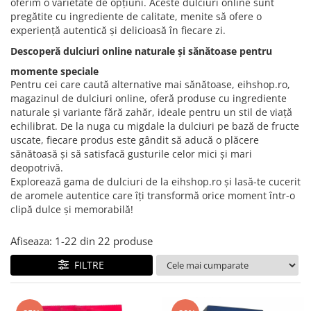
Creme tartinabile
oferim o varietate de opțiuni. Aceste dulciuri online sunt
pregătite cu ingrediente de calitate, menite să ofere o
Condimente turcesti
experiență autentică și delicioasă în fiecare zi.
Ghimbir murat la borcan
Descoperă dulciuri online naturale și sănătoase pentru
Alge Nori
momente speciale
Pentru cei care caută alternative mai sănătoase, eihshop.ro,
Supa miso
magazinul de dulciuri online, oferă produse cu ingrediente
naturale și variante fără zahăr, ideale pentru un stil de viață
echilibrat. De la nuga cu migdale la dulciuri pe bază de fructe
uscate, fiecare produs este gândit să aducă o plăcere
sănătoasă și să satisfacă gusturile celor mici și mari
deopotrivă.
Explorează gama de dulciuri de la eihshop.ro și lasă-te cucerit
de aromele autentice care îți transformă orice moment într-o
clipă dulce și memorabilă!
Afiseaza:
1-
22
din
22
produse
FILTRE