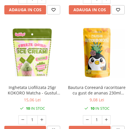
ADAUGA IN COS
ADAUGA IN COS
Inghetata Liofilizata 25gr
Bautura Coreeană racoritoare
KOKORO Matcha - Gustul
cu gust de ananas 230ml
Viitorului
Cantabile
15,06 Lei
9,08 Lei
10
IN STOC
10
IN STOC