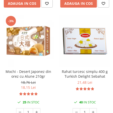
ADAUGA IN COS
ADAUGA IN COS
-3%
Mochi - Desert Japonez din
Rahat turcesc simplu 400 g
orez cu Alune 210gr
Turkish Delight Sebahat
18,76 Lei
21,48 Lei
18,15 Lei
25
IN STOC
40
IN STOC