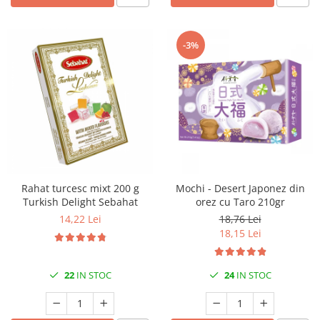
-3%
Rahat turcesc mixt 200 g
Mochi - Desert Japonez din
Turkish Delight Sebahat
orez cu Taro 210gr
14,22 Lei
18,76 Lei
18,15 Lei
22
IN STOC
24
IN STOC