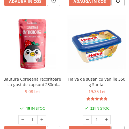
ADAUGA IN COS
ADAUGA IN COS
Bautura Coreeană racoritoare
Halva de susan cu vanilie 350
cu gust de capsuni 230ml
g Suntat
Cantabile
9,08 Lei
19,35 Lei
10
IN STOC
23
IN STOC