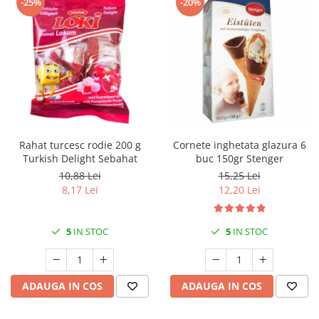
-25%
-20%
Rahat turcesc rodie 200 g
Cornete inghetata glazura 6
Turkish Delight Sebahat
buc 150gr Stenger
10,88 Lei
15,25 Lei
8,17 Lei
12,20 Lei
5
IN STOC
5
IN STOC
ADAUGA IN COS
ADAUGA IN COS