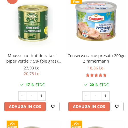
Mousse cu ficat de rata si
Conserva carne presata 200gr
piper verde (15% foie gras)
Zimmermann
95gr Selectos de Castilla
23,03 Lei
18,86 Lei
20,73 Lei
17
IN STOC
20
IN STOC
ADAUGA IN COS
ADAUGA IN COS