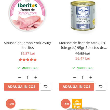
Mousse de Jamon York 250gr
Mousse de ficat de rata (50%
Iberitos
foie gras) 95gr Selectos de
Castilla
19,87 Lei
40,52 Lei
36,47 Lei
24
IN STOC
13
IN STOC
ADAUGA IN COS
ADAUGA IN COS
-10%
-15%