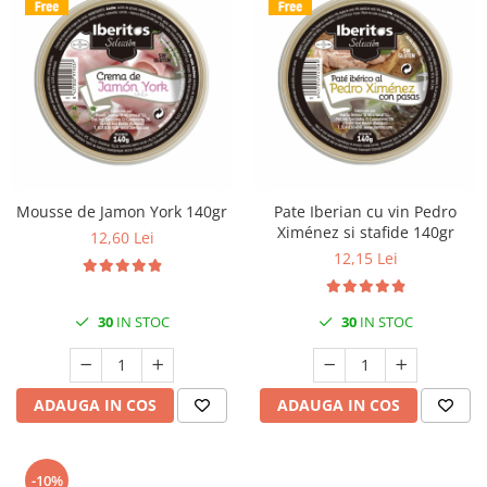
Mousse de Jamon York 140gr
Pate Iberian cu vin Pedro
Ximénez si stafide 140gr
12,60 Lei
12,15 Lei
30
IN STOC
30
IN STOC
ADAUGA IN COS
ADAUGA IN COS
-10%