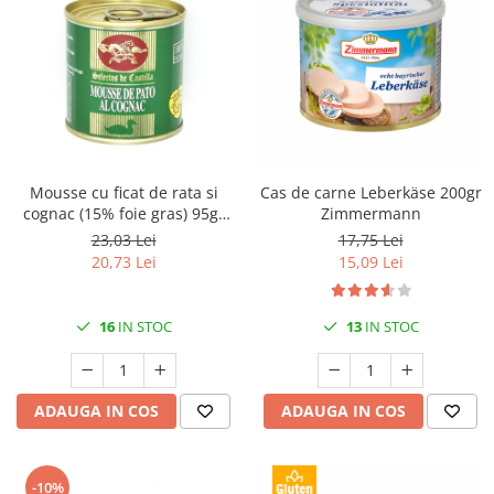
Mousse cu ficat de rata si
Cas de carne Leberkäse 200gr
cognac (15% foie gras) 95gr
Zimmermann
Selectos de Castilla
23,03 Lei
17,75 Lei
20,73 Lei
15,09 Lei
16
IN STOC
13
IN STOC
ADAUGA IN COS
ADAUGA IN COS
-10%