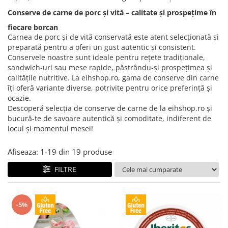
Creme tartinabile
Conserve de carne de porc și vită – calitate și prospețime în
Condimente turcesti
fiecare borcan
Ghimbir murat la borcan
Carnea de porc și de vită conservată este atent selecționată și
preparată pentru a oferi un gust autentic și consistent.
Alge Nori
Conservele noastre sunt ideale pentru rețete tradiționale,
Supa miso
sandwich-uri sau mese rapide, păstrându-și prospețimea și
calitățile nutritive. La eihshop.ro, gama de conserve din carne
îți oferă variante diverse, potrivite pentru orice preferință și
ocazie.
Descoperă selecția de conserve de carne de la eihshop.ro și
bucură-te de savoare autentică și comoditate, indiferent de
locul și momentul mesei!
Afiseaza:
1-
19
din
19
produse
FILTRE
-5%