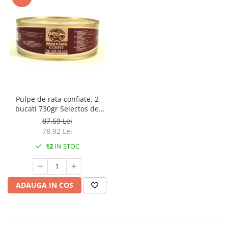
Pulpe de rata confiate, 2
bucati 730gr Selectos de
Castilla
87,69 Lei
78,92 Lei
12
IN STOC
ADAUGA IN COS