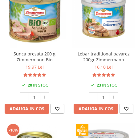
Sunca presata 200 g
Lebar traditional bavarez
Zimmermann Bio
200gr Zimmermann
19,97 Lei
16,10 Lei
20
IN STOC
23
IN STOC
ADAUGA IN COS
ADAUGA IN COS
-10%