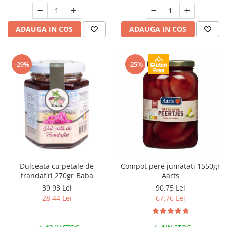
ADAUGA IN COS
ADAUGA IN COS
-29%
-25%
Dulceata cu petale de
Compot pere jumatati 1550gr
trandafiri 270gr Baba
Aarts
39,93 Lei
90,75 Lei
28,44 Lei
67,76 Lei