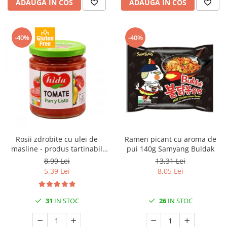
ADAUGA IN COS
ADAUGA IN COS
-40%
-40%
Rosii zdrobite cu ulei de
Ramen picant cu aroma de
masline - produs tartinabil
pui 140g Samyang Buldak
220gr Hida
8,99 Lei
13,31 Lei
5,39 Lei
8,05 Lei
31
IN STOC
26
IN STOC