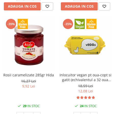
ADAUGA IN COS
ADAUGA IN COS
-39%
-35%
Rosii caramelizate 285gr Hida
Inlocuitor vegan pt oua-copt si
gatit (echivalentul a 32 oua)
16,27 Lei
102gr Veggs
18,59 Lei
9,92 Lei
12,08 Lei
29
IN STOC
24
IN STOC