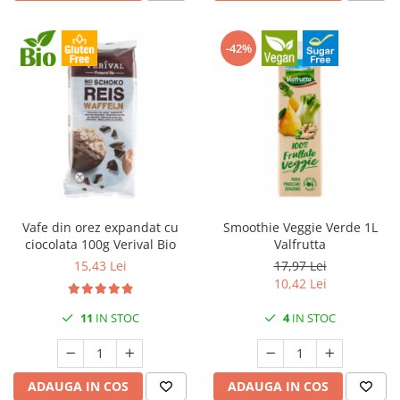
-42%
Vafe din orez expandat cu
Smoothie Veggie Verde 1L
ciocolata 100g Verival Bio
Valfrutta
15,43 Lei
17,97 Lei
10,42 Lei
11
IN STOC
4
IN STOC
ADAUGA IN COS
ADAUGA IN COS