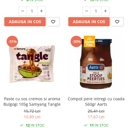
ADAUGA IN COS
ADAUGA IN COS
-31%
-30%
Paste cu sos cremos si aroma
Compot pere intregi cu coada
Bulgogi 105g Samyang Tangle
560gr Aarts
15,72 Lei
25,41 Lei
10,89 Lei
17,67 Lei
12
IN STOC
11
IN STOC