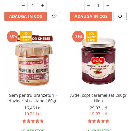
ADAUGA IN COS
ADAUGA IN COS
-35%
-31%
Gem pentru branzeturi -
Ardei copt caramelizat 290gr
dovleac si castane 180gr
Hida
Jugais
16,46 Lei
29,03 Lei
10,71 Lei
19,97 Lei
8
IN STOC
13
IN STOC