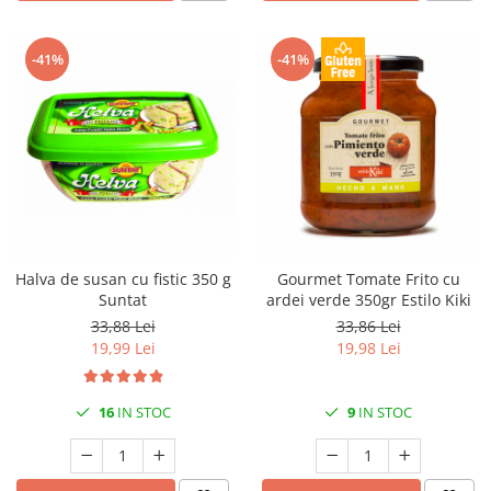
-41%
-41%
Halva de susan cu fistic 350 g
Gourmet Tomate Frito cu
Suntat
ardei verde 350gr Estilo Kiki
33,88 Lei
33,86 Lei
19,99 Lei
19,98 Lei
16
IN STOC
9
IN STOC