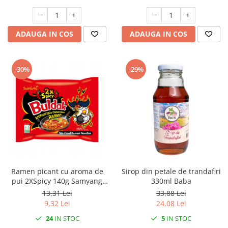
ADAUGA IN COS
ADAUGA IN COS
-30%
-29%
Ramen picant cu aroma de
Sirop din petale de trandafiri
pui 2XSpicy 140g Samyang
330ml Baba
Buldak
13,31 Lei
33,88 Lei
9,32 Lei
24,08 Lei
24
IN STOC
5
IN STOC