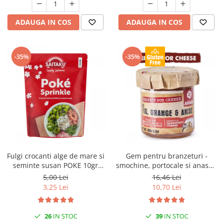
ADAUGA IN COS
ADAUGA IN COS
-35%
-35%
Fulgi crocanti alge de mare si
Gem pentru branzeturi -
seminte susan POKE 10gr
smochine, portocale si anason
Saitaku
180gr Jugais
5,00 Lei
16,46 Lei
3,25 Lei
10,70 Lei
26
IN STOC
39
IN STOC