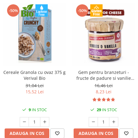
Creme tartinabile
Condimente turcesti
-50%
-50%
Ghimbir murat la borcan
Alge Nori
Supa miso
Cereale Granola cu ovaz 375 g
Gem pentru branzeturi -
Verival Bio
fructe de padure si vanilie
180gr Jugais
31,04 Lei
16,46 Lei
15,52 Lei
8,23 Lei
9
IN STOC
29
IN STOC
ADAUGA IN COS
ADAUGA IN COS