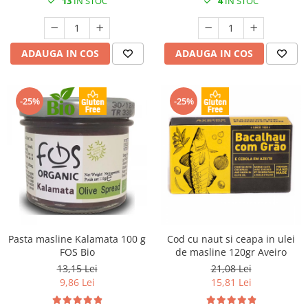
13
IN STOC
4
IN STOC
ADAUGA IN COS
ADAUGA IN COS
-25%
-25%
Pasta masline Kalamata 100 g
Cod cu naut si ceapa in ulei
FOS Bio
de masline 120gr Aveiro
13,15 Lei
21,08 Lei
9,86 Lei
15,81 Lei