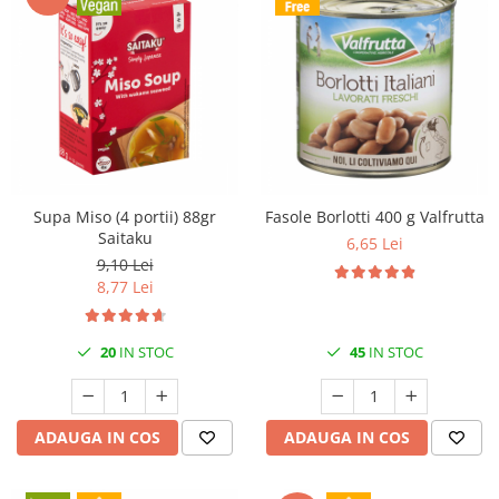
Supa Miso (4 portii) 88gr
Fasole Borlotti 400 g Valfrutta
Saitaku
6,65 Lei
9,10 Lei
8,77 Lei
20
IN STOC
45
IN STOC
ADAUGA IN COS
ADAUGA IN COS