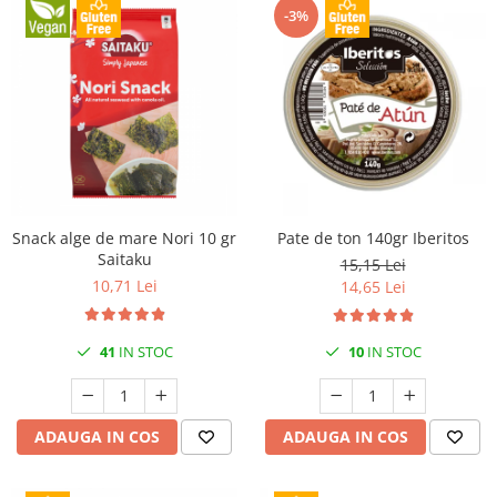
-3%
Snack alge de mare Nori 10 gr
Pate de ton 140gr Iberitos
Saitaku
15,15 Lei
10,71 Lei
14,65 Lei
41
IN STOC
10
IN STOC
ADAUGA IN COS
ADAUGA IN COS