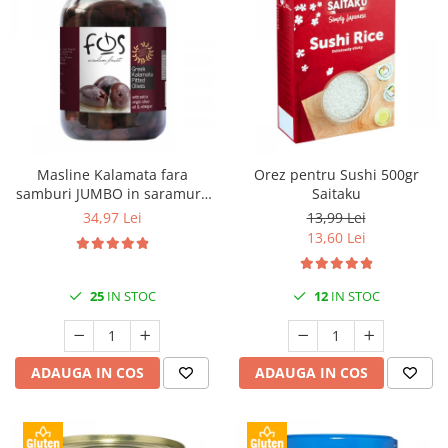
Masline Kalamata fara
Orez pentru Sushi 500gr
samburi JUMBO in saramura
Saitaku
1kg FOS
34,97 Lei
13,99 Lei
13,60 Lei
25
IN STOC
12
IN STOC
ADAUGA IN COS
ADAUGA IN COS