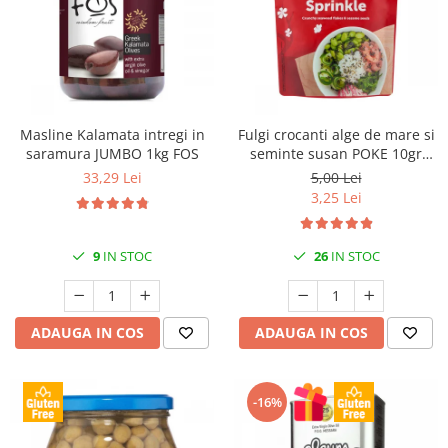
Masline Kalamata intregi in
Fulgi crocanti alge de mare si
saramura JUMBO 1kg FOS
seminte susan POKE 10gr
Saitaku
33,29 Lei
5,00 Lei
3,25 Lei
9
IN STOC
26
IN STOC
ADAUGA IN COS
ADAUGA IN COS
-16%