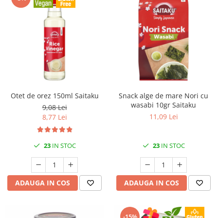
Otet de orez 150ml Saitaku
Snack alge de mare Nori cu
wasabi 10gr Saitaku
9,08 Lei
11,09 Lei
8,77 Lei
23
IN STOC
23
IN STOC
ADAUGA IN COS
ADAUGA IN COS
-15%