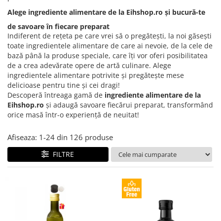
Creme tartinabile
Alege ingrediente alimentare de la Eihshop.ro și bucură-te
Condimente turcesti
de savoare în fiecare preparat
Ghimbir murat la borcan
Indiferent de rețeta pe care vrei să o pregătești, la noi găsești
toate ingredientele alimentare de care ai nevoie, de la cele de
Alge Nori
bază până la produse speciale, care îți vor oferi posibilitatea
Supa miso
de a crea adevărate opere de artă culinare. Alege
ingredientele alimentare potrivite și pregătește mese
delicioase pentru tine și cei dragi!
Descoperă întreaga gamă de
ingrediente alimentare de la
Eihshop.ro
și adaugă savoare fiecărui preparat, transformând
orice masă într-o experiență de neuitat!
Afiseaza:
1-
24
din
126
produse
FILTRE