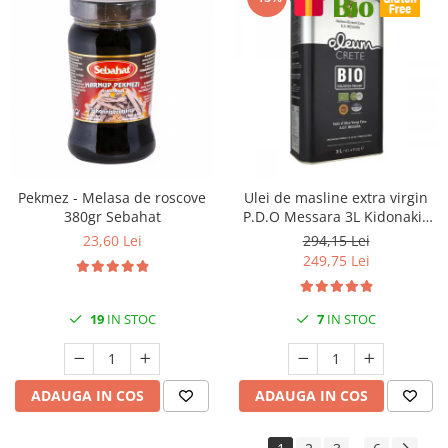
Pekmez - Melasa de roscove
Ulei de masline extra virgin
380gr Sebahat
P.D.O Messara 3L Kidonakis
Bio
23,60 Lei
294,15 Lei
249,75 Lei
19
IN STOC
7
IN STOC
ADAUGA IN COS
ADAUGA IN COS