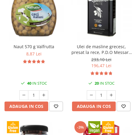
Naut 570 g Valfrutta
Ulei de masline grecesc,
presat la rece, P.D.O Messara
8,87 Lei
3L Kidonakis
233,10 Lei
196,47 Lei
40
IN STOC
20
IN STOC
ADAUGA IN COS
ADAUGA IN COS
-3%