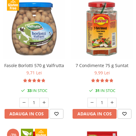
Fasole Borlotti 570 g Valfrutta
7 Condimente 75 g Suntat
9,71 Lei
9,99 Lei
33
IN STOC
31
IN STOC
ADAUGA IN COS
ADAUGA IN COS
-3%