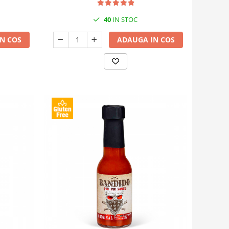
40
IN STOC
N COS
ADAUGA IN COS