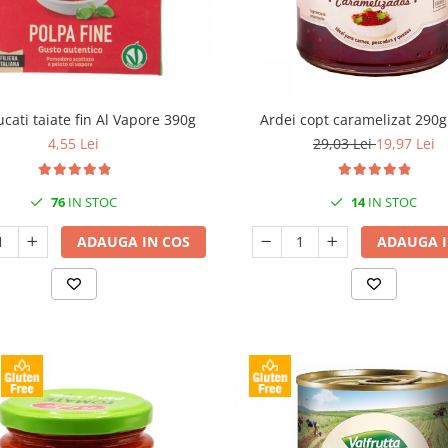
ucati taiate fin Al Vapore 390g
Ardei copt caramelizat 290g
4,55 Lei
29,03 Lei
19,97 Lei
76
IN STOC
14
IN STOC
ADAUGA IN COS
ADAUGA I