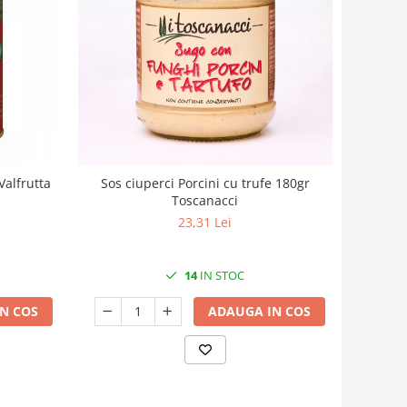
Valfrutta
Sos ciuperci Porcini cu trufe 180gr
Toscanacci
23,31 Lei
14
IN STOC
N COS
ADAUGA IN COS