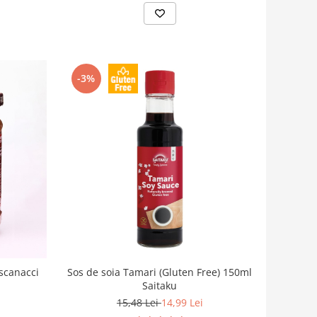
-3%
oscanacci
Sos de soia Tamari (Gluten Free) 150ml
Saitaku
15,48 Lei
14,99 Lei