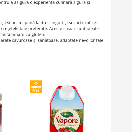
entru a asigura o experiență culinară sigură și
șii și pesto, până la dressinguri și sosuri exotice.
n rețetele tale preferate. Aceste sosuri sunt ideale
 contaminării cu gluten.
arate savuroase și sănătoase, adaptate nevoilor tale