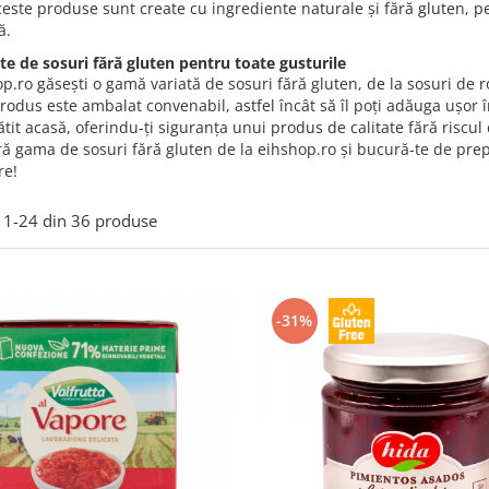
ceste produse sunt create cu ingrediente naturale și fără gluten, p
ă.
te de sosuri fără gluten pentru toate gusturile
p.ro găsești o gamă variată de sosuri fără gluten, de la sosuri de ro
rodus este ambalat convenabil, astfel încât să îl poți adăuga ușor î
tit acasă, oferindu-ți siguranța unui produs de calitate fără riscul
ă gama de sosuri fără gluten de la eihshop.ro și bucură-te de prep
re!
1-
24
din
36
produse
-31%