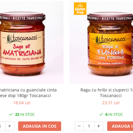
atriciana cu guanciale cinta
Ragu cu hribi si ciuperci 
ese dop 180gr Toscanacci
Toscanacci
18,04 Lei
23,31 Lei
22
IN STOC
6
IN STOC
ADAUGA IN COS
ADAUGA I