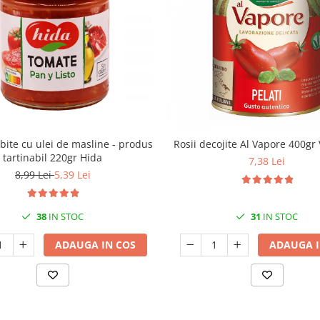
obite cu ulei de masline - produs
Rosii decojite Al Vapore 400gr 
tartinabil 220gr Hida
7,38 Lei
8,99 Lei
5,39 Lei
38
IN STOC
31
IN STOC
ADAUGA IN COS
ADAUGA I