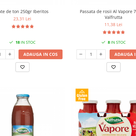
ate de ton 250gr Iberitos
Passata de rosii Al Vapore 
Valfrutta
23,31 Lei
11,38 Lei
18
IN STOC
8
IN STOC
ADAUGA IN COS
ADAUGA I