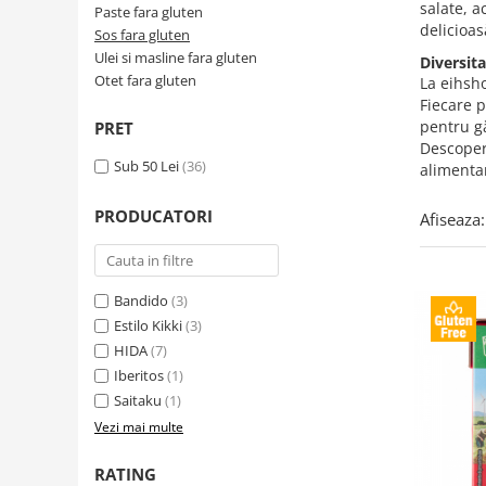
Creme tartinabile
salate, a
Paste fara gluten
delicioas
Condimente turcesti
Sos fara gluten
Ulei si masline fara gluten
Diversita
Ghimbir murat la borcan
Otet fara gluten
La eihsho
Alge Nori
Fiecare p
pentru gă
PRET
Supa miso
Descoper
Sub 50 Lei
(36)
alimenta
PRODUCATORI
Afiseaza:
Bandido
(3)
Estilo Kikki
(3)
HIDA
(7)
Iberitos
(1)
Saitaku
(1)
Vezi mai multe
RATING