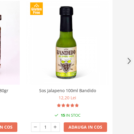
180gr
Sos Jalapeno 100ml Bandido
12,20 Lei
15
IN STOC
N COS
ADAUGA IN COS