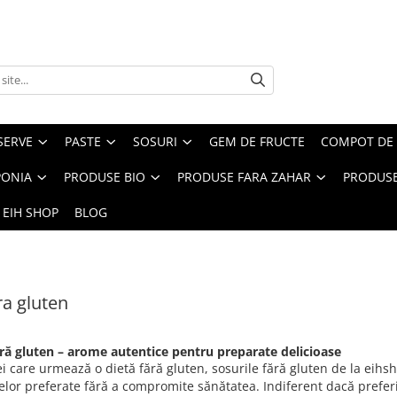
SERVE
PASTE
SOSURI
GEM DE FRUCTE
COMPOT DE 
PONIA
PRODUSE BIO
PRODUSE FARA ZAHAR
PRODUSE
 EIH SHOP
BLOG
ra gluten
ără gluten – arome autentice pentru preparate delicioase
i care urmează o dietă fără gluten, sosurile fără gluten de la eih
lor preferate fără a compromite sănătatea. Indiferent dacă preferi