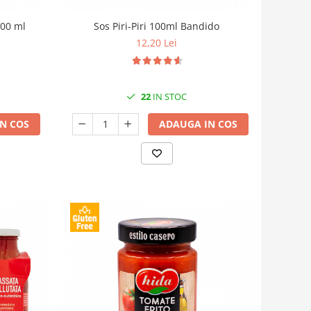
700 ml
Sos Piri-Piri 100ml Bandido
12,20 Lei
22
IN STOC
N COS
ADAUGA IN COS