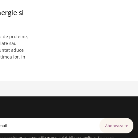
ergie si
a de proteine,
alate sau
Suntat aduce
timea lor. In
c newsletter cu promotiile magazinului. Afla mai multe in
Politica de