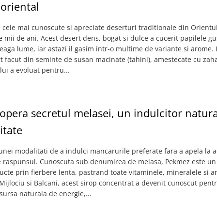
 oriental
 cele mai cunoscute si apreciate deserturi traditionale din Orientul
pe mii de ani. Acest desert dens, bogat si dulce a cucerit papilele gu
reaga lume, iar astazi il gasim intr-o multime de variante si arome. 
t facut din seminte de susan macinate (tahini), amestecate cu zah
ui a evoluat pentru...
pera secretul melasei, un indulcitor natura
itate
unei modalitati de a indulci mancarurile preferate fara a apela la ad
ste raspunsul. Cunoscuta sub denumirea de melasa, Pekmez este un 
ructe prin fierbere lenta, pastrand toate vitaminele, mineralele si an
Mijlociu si Balcani, acest sirop concentrat a devenit cunoscut pent
 sursa naturala de energie,...