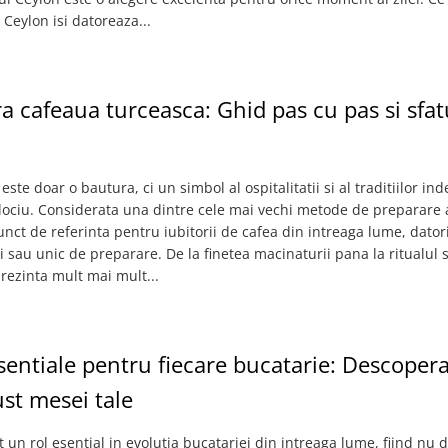
 Ceylon isi datoreaza...
 cafeaua turceasca: Ghid pas cu pas si sfat
ste doar o bautura, ci un simbol al ospitalitatii si al traditiilor in
jlociu. Considerata una dintre cele mai vechi metode de preparare a
nct de referinta pentru iubitorii de cafea din intreaga lume, dator
i sau unic de preparare. De la finetea macinaturii pana la ritualul se
rezinta mult mai mult...
entiale pentru fiecare bucatarie: Descoper
ust mesei tale
un rol esential in evolutia bucatariei din intreaga lume, fiind nu 