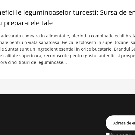
ficiile leguminoaselor turcesti: Sursa de en
 preparatele tale
adevarata comoara in alimentatie, oferind o combinatie echilibrat
tiale pentru o viata sanatoasa. Fie ca le folosesti in supe, tocane, s
le Suntat sunt un ingredient esential in orice bucatarie. Brandul 
 calitate superioara, recunoscute pentru gustul autentic si prospe
lora cinci tipuri de leguminoase...
Vreau sa primes