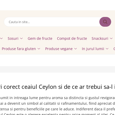
Sosuri
Gem de fructe
Compot de fructe
Snacksuri
Produse fara gluten
Produse vegane
In jurul lumii
 corect ceaiul Ceylon si de ce ar trebui sa-l 
umit in intreaga lume pentru aroma sa distincta si gustul revigora
ai a devenit un simbol al calitatii si rafinamentului, fiind apreciat 
ensa si pentru beneficiile pe care le aduce. Indiferent daca il pref
iul Ceylon este o alegere excelenta pentru orice moment al zilei. Ce