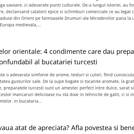
a savoare, ci adevarate punti culturale. De-a lungul istoriei, au fo
, declansand calatorii epice si schimburi comerciale ce au legat civ
aduse din Orient pe faimoasele Drumuri ale Mirodeniilor pana la ut
 Europa medievala,...
lor orientale: 4 condimente care dau prepa
confundabil al bucatariei turcesti
te o adevarata simfonie de arome, texturi si culori, fiind cunoscuta
atea gusturilor sale. De la supe bogate si tocanite aromate, la gra
, preparatele turcesti sunt un amestec perfect intre dulce, sarat si
estor mancaruri delicioase nu sta doar in tehnicile de gatit, ci si in
elor. In bucataria...
vaua atat de apreciata? Afla povestea si benef