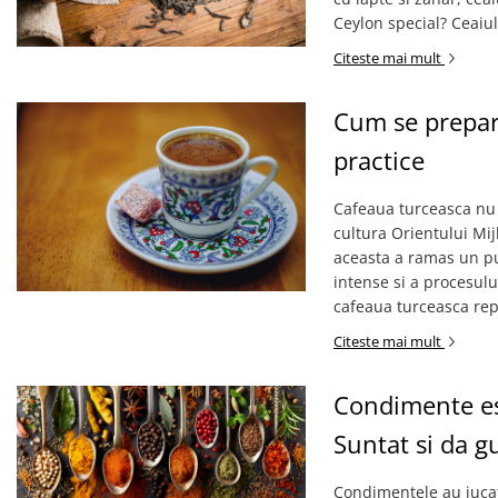
Creme tartinabile
Ceylon special? Ceaiul
Condimente turcesti
Citeste mai mult
Ghimbir murat la borcan
Alge Nori
Cum se prepara
Supa miso
practice
Cafeaua turceasca nu e
cultura Orientului Mi
aceasta a ramas un pu
intense si a procesulu
cafeaua turceasca rep
Citeste mai mult
Condimente es
Suntat si da g
Condimentele au jucat 