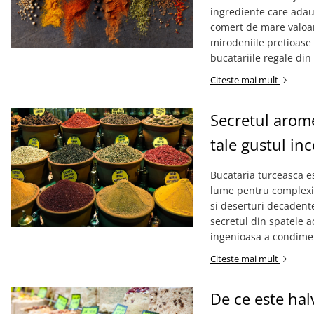
ingrediente care adaug
comert de mare valoare
mirodeniile pretioase 
bucatariile regale din
Citeste mai mult
Secretul arome
tale gustul in
Bucataria turceasca es
lume pentru complexit
si deserturi decadente
secretul din spatele ac
ingenioasa a condiment
Citeste mai mult
De ce este hal