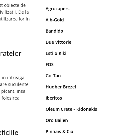
st obiecte de
Agrucapers
ilizatii. De la
ilizarea lor in
Alb-Gold
Bandido
Due Vittorie
ratelor
Estilo Kiki
FOS
Go-Tan
 in intreaga
tare suculente
Huober Brezel
 picant. Insa,
 folosirea
Iberitos
Oleum Crete - Kidonakis
Oro Bailen
iciile
Pinhais & Cia