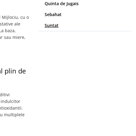
Quinta de Jugais
Sebahat
 Mijlociu, cu o
stative ale
Suntat
La baza,
ar sau miere,
l plin de
itivi
indulcitor
tioxidantii.
ru multiplele