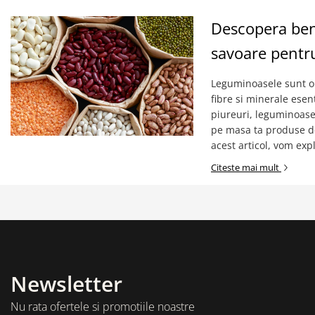
Descopera bene
savoare pentru
Leguminoasele sunt o 
fibre si minerale esen
piureuri, leguminoase
pe masa ta produse de
acest articol, vom exp
Citeste mai mult
Newsletter
Nu rata ofertele si promotiile noastre