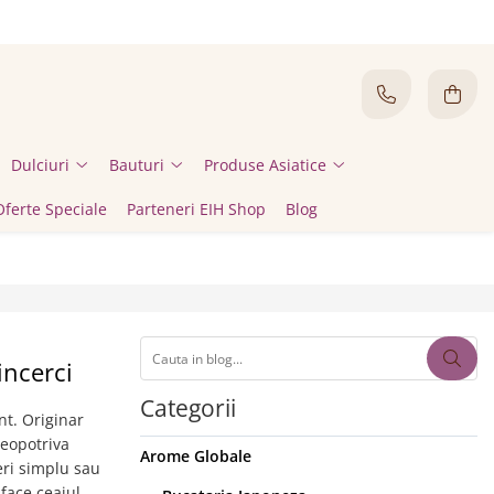
Dulciuri
Bauturi
Produse Asiatice
Oferte Speciale
Parteneri EIH Shop
Blog
incerci
Categorii
nt. Originar
deopotriva
Arome Globale
eri simplu sau
 face ceaiul