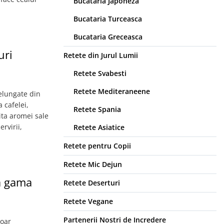
Bucataria Japoneza
Bucataria Turceasca
Bucataria Greceasca
uri
Retete din Jurul Lumii
Retete Svabesti
Retete Mediteraneene
delungate din
 cafelei,
Retete Spania
ita aromei sale
rvirii,
Retete Asiatice
Retete pentru Copii
Retete Mic Dejun
a gama
Retete Deserturi
Retete Vegane
Partenerii Nostri de Incredere
doar