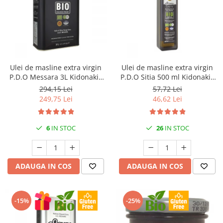
Creme tartinabile
Condimente turcesti
Ghimbir murat la borcan
Alge Nori
Supa miso
Ulei de masline extra virgin
Ulei de masline extra virgin
P.D.O Messara 3L Kidonakis
P.D.O Sitia 500 ml Kidonakis
Bio
Bio
294,15 Lei
57,72 Lei
249,75 Lei
46,62 Lei
6
IN STOC
26
IN STOC
ADAUGA IN COS
ADAUGA IN COS
-15%
-25%