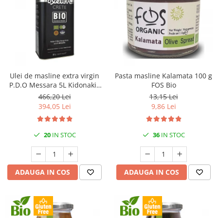
Ulei de masline extra virgin
Pasta masline Kalamata 100 g
P.D.O Messara 5L Kidonakis
FOS Bio
Bio
466,20 Lei
13,15 Lei
394,05 Lei
9,86 Lei
20
IN STOC
36
IN STOC
ADAUGA IN COS
ADAUGA IN COS