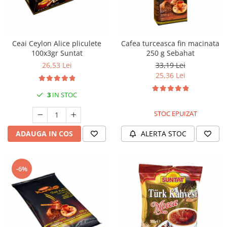
Ceai Ceylon Alice pliculete
Cafea turceasca fin macinata
100x3gr Suntat
250 g Sebahat
26,53 Lei
33,19 Lei
25,36 Lei
3
IN STOC
STOC EPUIZAT
ADAUGA IN COS
ALERTA STOC
-6%