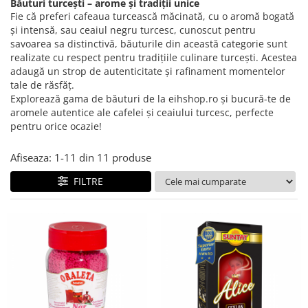
Creme tartinabile
Băuturi turcești – arome și tradiții unice
Fie că preferi cafeaua turcească măcinată, cu o aromă bogată
Condimente turcesti
și intensă, sau ceaiul negru turcesc, cunoscut pentru
Ghimbir murat la borcan
savoarea sa distinctivă, băuturile din această categorie sunt
realizate cu respect pentru tradițiile culinare turcești. Acestea
Alge Nori
adaugă un strop de autenticitate și rafinament momentelor
tale de răsfăț.
Supa miso
Explorează gama de băuturi de la eihshop.ro și bucură-te de
aromele autentice ale cafelei și ceaiului turcesc, perfecte
pentru orice ocazie!
Afiseaza:
1-
11
din
11
produse
FILTRE