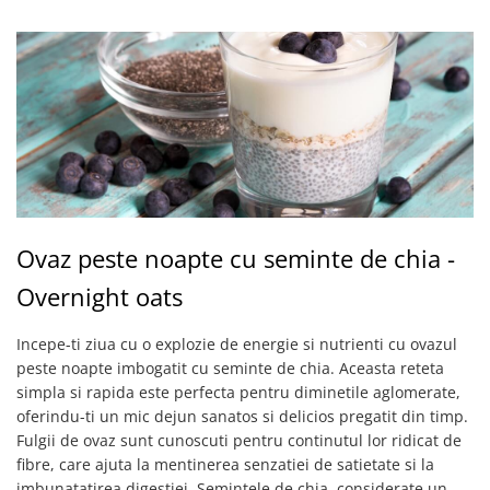
Ovaz peste noapte cu seminte de chia -
Overnight oats
Incepe-ti ziua cu o explozie de energie si nutrienti cu ovazul
peste noapte imbogatit cu seminte de chia. Aceasta reteta
simpla si rapida este perfecta pentru diminetile aglomerate,
oferindu-ti un mic dejun sanatos si delicios pregatit din timp.
Fulgii de ovaz sunt cunoscuti pentru continutul lor ridicat de
fibre, care ajuta la mentinerea senzatiei de satietate si la
imbunatatirea digestiei. Semintele de chia, considerate un