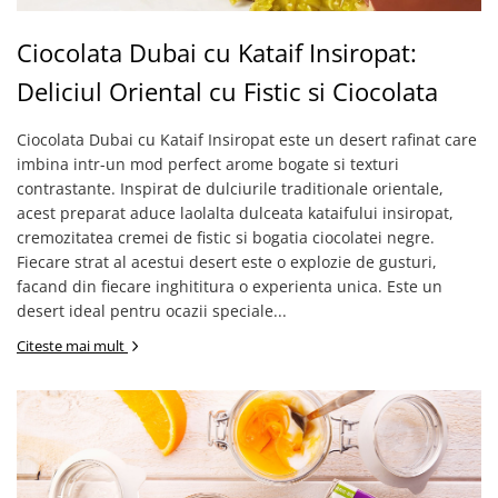
Creme tartinabile
Condimente turcesti
Ciocolata Dubai cu Kataif Insiropat:
Ghimbir murat la borcan
Deliciul Oriental cu Fistic si Ciocolata
Alge Nori
Supa miso
Ciocolata Dubai cu Kataif Insiropat este un desert rafinat care
imbina intr-un mod perfect arome bogate si texturi
contrastante. Inspirat de dulciurile traditionale orientale,
acest preparat aduce laolalta dulceata kataifului insiropat,
cremozitatea cremei de fistic si bogatia ciocolatei negre.
Fiecare strat al acestui desert este o explozie de gusturi,
facand din fiecare inghititura o experienta unica. Este un
desert ideal pentru ocazii speciale...
Citeste mai mult