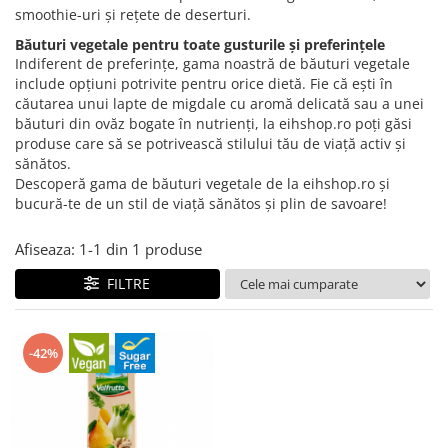
Creme tartinabile
smoothie-uri și rețete de deserturi.
Condimente turcesti
Băuturi vegetale pentru toate gusturile și preferințele
Ghimbir murat la borcan
Indiferent de preferințe, gama noastră de băuturi vegetale
include opțiuni potrivite pentru orice dietă. Fie că ești în
Alge Nori
căutarea unui lapte de migdale cu aromă delicată sau a unei
băuturi din ovăz bogate în nutrienți, la eihshop.ro poți găsi
Supa miso
produse care să se potrivească stilului tău de viață activ și
sănătos.
Descoperă gama de băuturi vegetale de la eihshop.ro și
bucură-te de un stil de viață sănătos și plin de savoare!
Afiseaza:
1-
1
din
1
produse
FILTRE
-42%