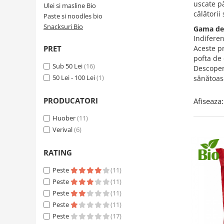
Creme tartinabile
uscate pâ
Ulei si masline Bio
călătorii
Condimente turcesti
Paste si noodles bio
Snacksuri Bio
Gama de 
Ghimbir murat la borcan
Indiferen
Alge Nori
PRET
Aceste pr
pofta de
Supa miso
Sub 50 Lei
(16)
Descoperă
50 Lei - 100 Lei
(1)
sănătoas
PRODUCATORI
Afiseaza:
Huober
(11)
Verival
(6)
RATING
Peste
(11)
Peste
(11)
Peste
(11)
Peste
(11)
Peste
(17)