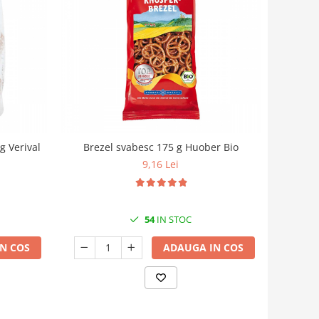
g Verival
Brezel svabesc 175 g Huober Bio
9,16 Lei
54
IN STOC
N COS
ADAUGA IN COS