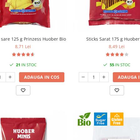
 sare 125 g Prinzess Huober Bio
Sticks Sarat 175 g Huober
8,71 Lei
8,49 Lei
21
IN STOC
55
IN STOC
ADAUGA IN COS
ADAUGA I