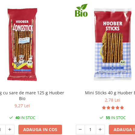
ng cu sare de mare 125 g Huober
Mini Sticks 40 g Huober 
Bio
2,78 Lei
9,27 Lei
40
IN STOC
55
IN STOC
ADAUGA IN COS
ADAUGA I