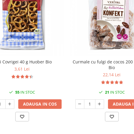
i Covrigei 40 g Huober Bio
Curmale cu fulgi de cocos 200 
Bio
3,61 Lei
22,14 Lei
55
IN STOC
21
IN STOC
ADAUGA IN COS
ADAUGA I