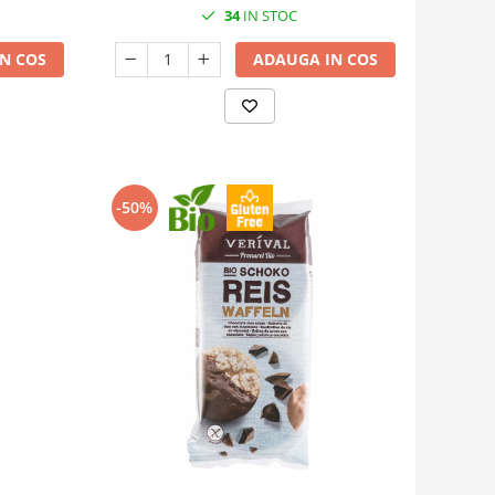
34
IN STOC
N COS
ADAUGA IN COS
-50%