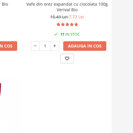
 Bio
Vafe din orez expandat cu ciocolata 100g
Verival Bio
15,43 Lei
7,72 Lei
11
IN STOC
N COS
ADAUGA IN COS