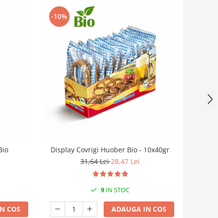
-10%
Bio
Display Covrigi Huober Bio - 10x40gr
31,64 Lei
28,47 Lei
9
IN STOC
N COS
ADAUGA IN COS