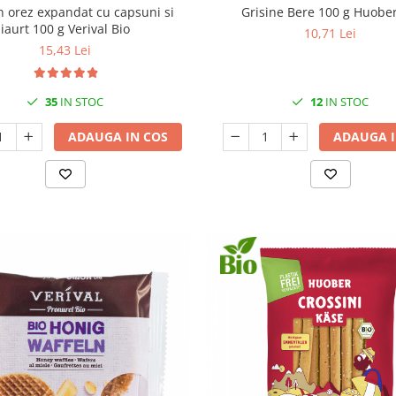
n orez expandat cu capsuni si
Grisine Bere 100 g Huober
iaurt 100 g Verival Bio
10,71 Lei
15,43 Lei
35
IN STOC
12
IN STOC
ADAUGA IN COS
ADAUGA I