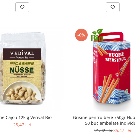
-6%
ne Cajou 125 g Verival Bio
Grisine pentru bere 750gr Huo
50 buc ambalate individ
25,47 Lei
91,02 Lei
85,47 Lei