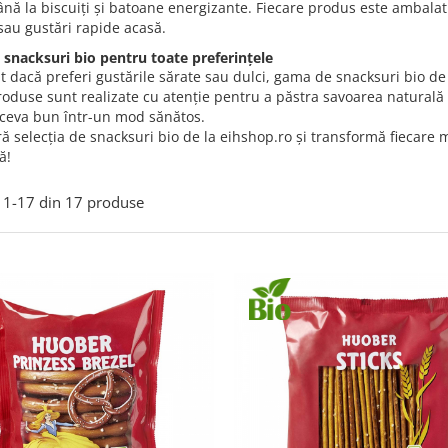
nă la biscuiți și batoane energizante. Fiecare produs este ambalat 
 sau gustări rapide acasă.
snacksuri bio pentru toate preferințele
t dacă preferi gustările sărate sau dulci, gama de snacksuri bio de
oduse sunt realizate cu atenție pentru a păstra savoarea naturală a
 ceva bun într-un mod sănătos.
 selecția de snacksuri bio de la eihshop.ro și transformă fiecare m
ă!
1-
17
din
17
produse