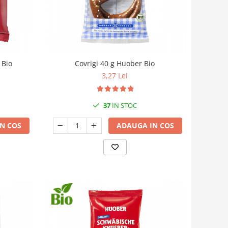
 Bio
Covrigi 40 g Huober Bio
3,27 Lei
37
IN STOC
N COS
ADAUGA IN COS