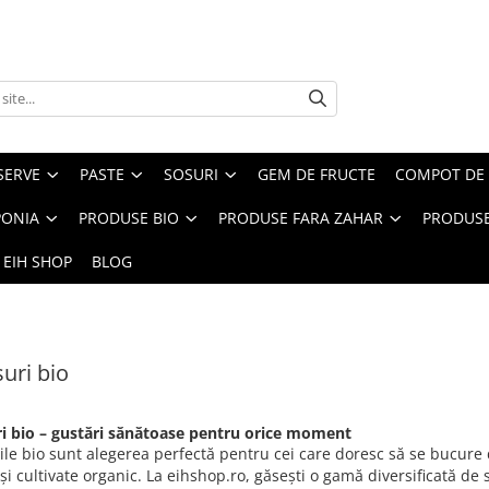
SERVE
PASTE
SOSURI
GEM DE FRUCTE
COMPOT DE 
PONIA
PRODUSE BIO
PRODUSE FARA ZAHAR
PRODUSE
 EIH SHOP
BLOG
uri bio
i bio – gustări sănătoase pentru orice moment
le bio sunt alegerea perfectă pentru cei care doresc să se bucure d
și cultivate organic. La eihshop.ro, găsești o gamă diversificată de 