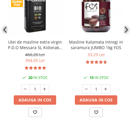
Ulei de masline extra virgin
Masline Kalamata intregi in
P.D.O Messara 5L Kidonakis
saramura JUMBO 1kg FOS
Bio
466,20 Lei
33,29 Lei
394,05 Lei
20
IN STOC
15
IN STOC
ADAUGA IN COS
ADAUGA IN COS