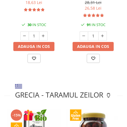
280gr Jugais
Nuri
18,63 Lei
28,31 Lei
26,58 Lei
30
IN STOC
91
IN STOC
ADAUGA IN COS
ADAUGA IN COS
GRECIA - TARAMUL ZEILOR 🏺
-15%