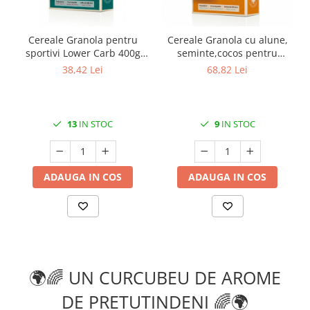
Cereale Granola pentru
Cereale Granola cu alune,
sportivi Lower Carb 400g
seminte,cocos pentru
Verival Bio
sportivi 400gr Verival Bio
38,42 Lei
68,82 Lei
13
IN STOC
9
IN STOC
ADAUGA IN COS
ADAUGA IN COS
🌍🌈 UN CURCUBEU DE AROME
DE PRETUTINDENI 🌈🌍