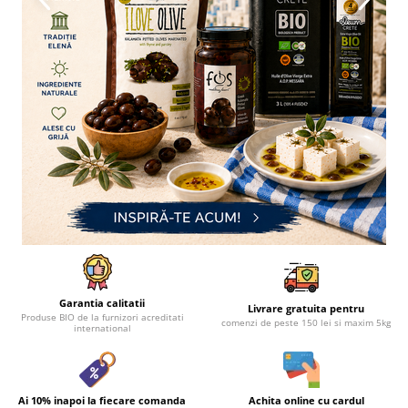
Creme tartinabile
Condimente turcesti
Ghimbir murat la borcan
Alge Nori
Supa miso
Garantia calitatii
Livrare gratuita pentru
Produse BIO de la furnizori acreditati
comenzi de peste 150 lei si maxim 5kg
international
Ai 10% inapoi la fiecare comanda
Achita online cu cardul