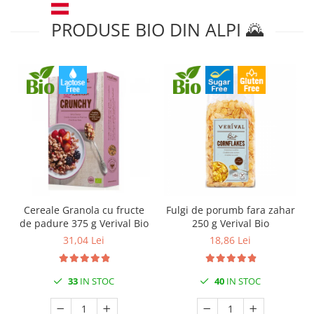
PRODUSE BIO DIN ALPI 🌄
Cereale Granola cu fructe
Fulgi de porumb fara zahar
de padure 375 g Verival Bio
250 g Verival Bio
31,04 Lei
18,86 Lei
33
IN STOC
40
IN STOC