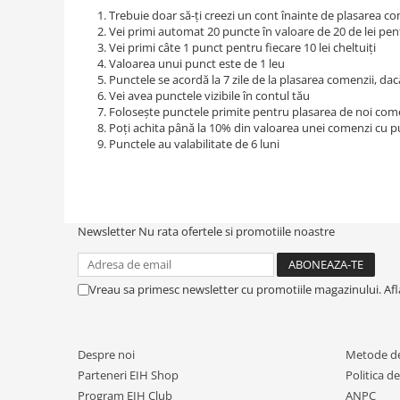
Trebuie doar să-ți creezi un cont înainte de plasarea c
Vei primi automat 20 puncte în valoare de 20 de lei pen
Vei primi câte 1 punct pentru fiecare 10 lei cheltuiți
Valoarea unui punct este de 1 leu
Punctele se acordă la 7 zile de la plasarea comenzii, da
Vei avea punctele vizibile în contul tău
Folosește punctele primite pentru plasarea de noi com
Poți achita până la 10% din valoarea unei comenzi cu pu
Punctele au valabilitate de 6 luni
Newsletter
Nu rata ofertele si promotiile noastre
Vreau sa primesc newsletter cu promotiile magazinului. Af
Despre noi
Metode de
Parteneri EIH Shop
Politica d
Program EIH Club
ANPC