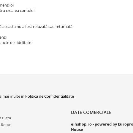
omenzilor
tru crearea contului
că aceasta nu a fost refuzată sau returnată
enzi
ncte de fidelitate
la mai multe in
Politica de Confidentialitate
DATE COMERCIALE
 Plata
eihshop.ro - powered by Europr
e Retur
House