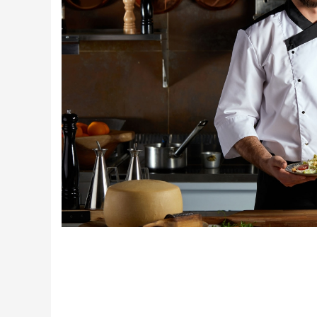
Creme tartinabile
Condimente turcesti
Ghimbir murat la borcan
Alge Nori
Supa miso