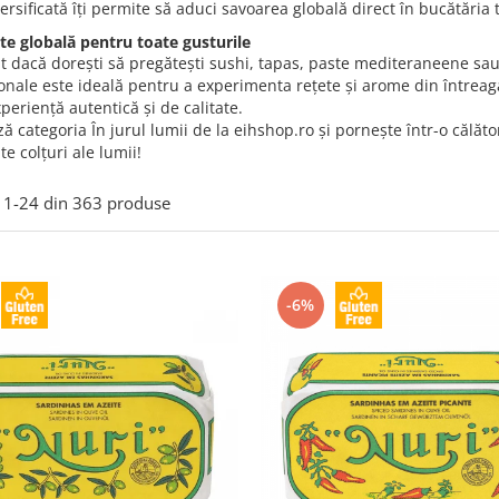
rsificată îți permite să aduci savoarea globală direct în bucătăria t
ate globală pentru toate gusturile
t dacă dorești să pregătești sushi, tapas, paste mediteraneene sau
onale este ideală pentru a experimenta rețete și arome din întreaga
xperiență autentică și de calitate.
ă categoria În jurul lumii de la eihshop.ro și pornește într-o călă
te colțuri ale lumii!
1-
24
din
363
produse
-6%