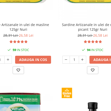
 Artizanale in ulei de masline
Sardine Artizanale in ulei de
125gr Nuri
picant 125gr Nuri
28,31 Lei
26,58 Lei
28,31 Lei
26,58 Lei
59
IN STOC
94
IN STOC
ADAUGA IN COS
ADAUGA I