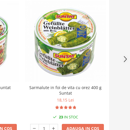
Suntat
Sarmalute in foi de vita cu orez 400 g
Suntat
18,15 Lei
23
IN STOC
N COS
ADAUGA IN COS