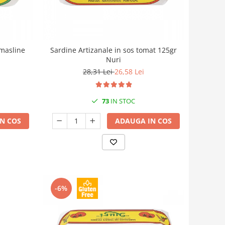
 masline
Sardine Artizanale in sos tomat 125gr
Nuri
28,31 Lei
26,58 Lei
73
IN STOC
N COS
ADAUGA IN COS
-6%