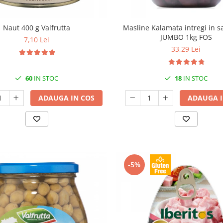
Naut 400 g Valfrutta
Masline Kalamata intregi in 
JUMBO 1kg FOS
7,10 Lei
33,29 Lei
60
IN STOC
18
IN STOC
ADAUGA IN COS
ADAUGA I
-5%