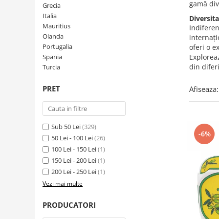
Creme tartinabile
gamă dive
Grecia
Condimente turcesti
Italia
Diversit
Mauritius
Indiferen
Ghimbir murat la borcan
Olanda
internați
Alge Nori
Portugalia
oferi o e
Spania
Exploreaz
Supa miso
din diferi
Turcia
PRET
Afiseaza:
Sub 50 Lei
(329)
-6%
50 Lei - 100 Lei
(26)
100 Lei - 150 Lei
(1)
150 Lei - 200 Lei
(1)
200 Lei - 250 Lei
(1)
Vezi mai multe
PRODUCATORI