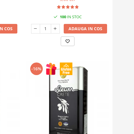
100
IN STOC
N COS
ADAUGA IN COS
-16%