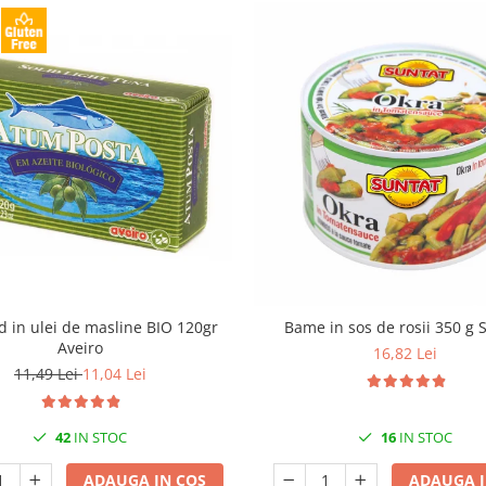
id in ulei de masline BIO 120gr
Bame in sos de rosii 350 g 
Aveiro
16,82 Lei
11,49 Lei
11,04 Lei
42
IN STOC
16
IN STOC
ADAUGA IN COS
ADAUGA I