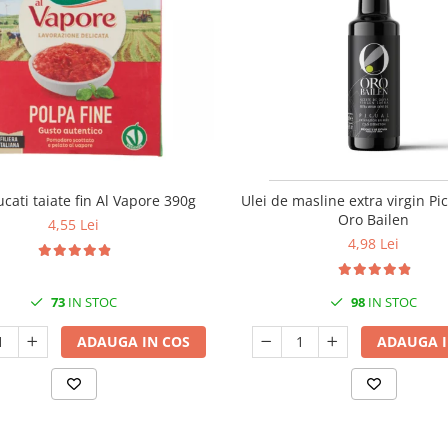
ucati taiate fin Al Vapore 390g
Ulei de masline extra virgin Pi
Oro Bailen
4,55 Lei
4,98 Lei
73
IN STOC
98
IN STOC
ADAUGA IN COS
ADAUGA I