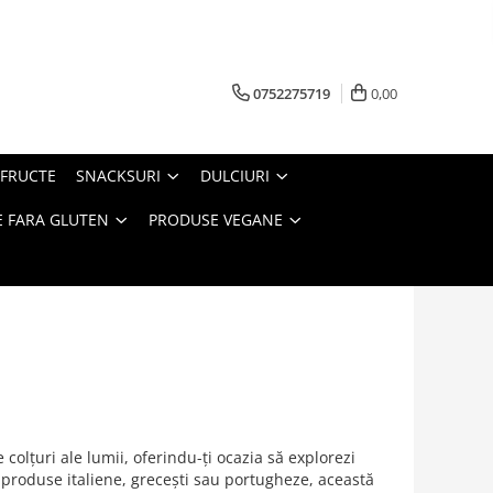
0752275719
0,00
FRUCTE
SNACKSURI
DULCIURI
 FARA GLUTEN
PRODUSE VEGANE
 colțuri ale lumii, oferindu-ți ocazia să explorezi
la produse italiene, grecești sau portugheze, această