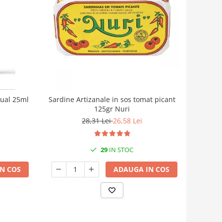
cual 25ml
Sardine Artizanale in sos tomat picant
125gr Nuri
28,31 Lei
26,58 Lei
29
IN STOC
N COS
ADAUGA IN COS