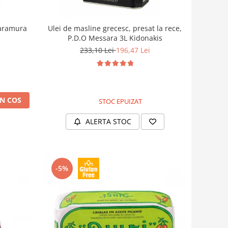
saramura
Ulei de masline grecesc, presat la rece,
P.D.O Messara 3L Kidonakis
233,10 Lei
196,47 Lei
N COS
STOC EPUIZAT
ALERTA STOC
-5%