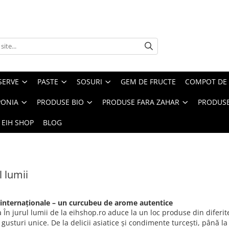
SERVE
PASTE
SOSURI
GEM DE FRUCTE
COMPOT DE 
PONIA
PRODUSE BIO
PRODUSE FARA ZAHAR
PRODUSE
 EIH SHOP
BLOG
l lumii
internaționale – un curcubeu de arome autentice
 În jurul lumii de la eihshop.ro aduce la un loc produse din diferite
și gusturi unice. De la delicii asiatice și condimente turcești, până 