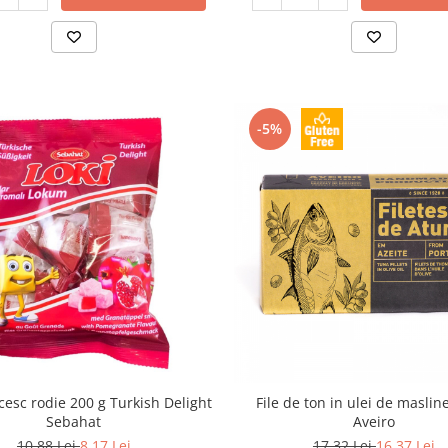
-5%
cesc rodie 200 g Turkish Delight
File de ton in ulei de maslin
Sebahat
Aveiro
10,88 Lei
8,17 Lei
17,32 Lei
16,37 Lei