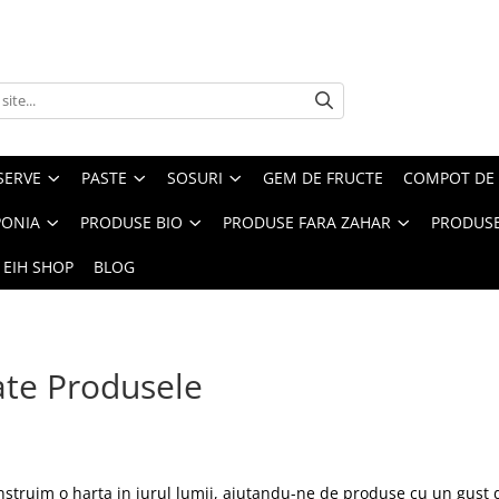
SERVE
PASTE
SOSURI
GEM DE FRUCTE
COMPOT DE 
PONIA
PRODUSE BIO
PRODUSE FARA ZAHAR
PRODUSE
 EIH SHOP
BLOG
te Produsele
nstruim o harta in jurul lumii, ajutandu-ne de produse cu un gust de