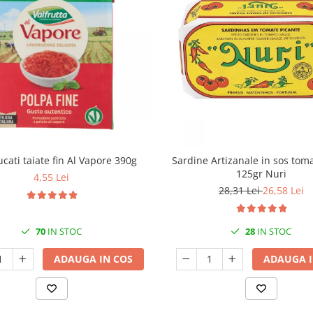
ucati taiate fin Al Vapore 390g
Sardine Artizanale in sos tom
125gr Nuri
4,55 Lei
28,31 Lei
26,58 Lei
70
IN STOC
28
IN STOC
ADAUGA IN COS
ADAUGA I