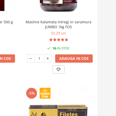
ar 500 g
Masline Kalamata intregi in saramura
JUMBO 1kg FOS
33,29 Lei
16
IN STOC
N COS
ADAUGA IN COS
-5%