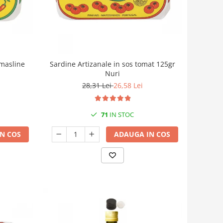
 masline
Sardine Artizanale in sos tomat 125gr
Nuri
28,31 Lei
26,58 Lei
71
IN STOC
N COS
ADAUGA IN COS