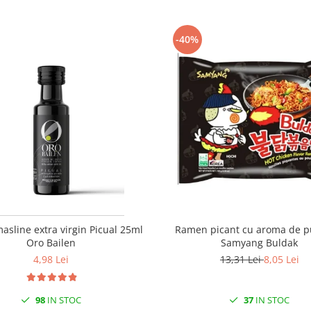
-40%
masline extra virgin Picual 25ml
Ramen picant cu aroma de p
Oro Bailen
Samyang Buldak
4,98 Lei
13,31 Lei
8,05 Lei
98
IN STOC
37
IN STOC