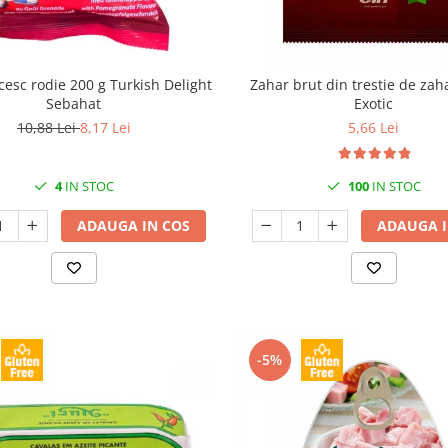
cesc rodie 200 g Turkish Delight
Zahar brut din trestie de zah
Sebahat
Exotic
10,88 Lei
8,17 Lei
5,66 Lei
4
IN STOC
100
IN STOC
ADAUGA IN COS
ADAUGA I
-5%