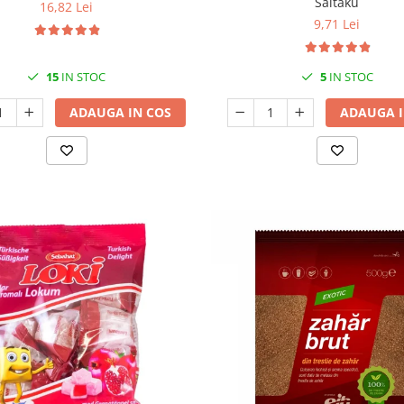
Saitaku
16,82 Lei
9,71 Lei
15
IN STOC
5
IN STOC
ADAUGA IN COS
ADAUGA I