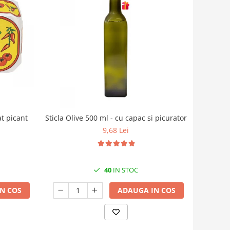
at picant
Sticla Olive 500 ml - cu capac si picurator
9,68 Lei
40
IN STOC
N COS
ADAUGA IN COS