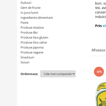
Creme tartinabile
Dulciuri
bun, s
Condimente turcesti
Gem de fructe
Voi, av
conser
In jurul lumii
Ghimbir murat la borcan
indulci
Ingrediente alimentare
Alge Nori
Paste
Prin
e
Produse Asiatice
Supa miso
Produse Bio
Produse fara gluten
Produse fara zahar
Produse Japonia
Afiseaza:
Produse vegane
Snacksuri
Sosuri
-6%
Ordoneaza: