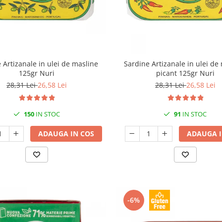
 Artizanale in ulei de masline
Sardine Artizanale in ulei de
125gr Nuri
picant 125gr Nuri
28,31 Lei
26,58 Lei
28,31 Lei
26,58 Lei
150
IN STOC
91
IN STOC
ADAUGA IN COS
ADAUGA I
-6%