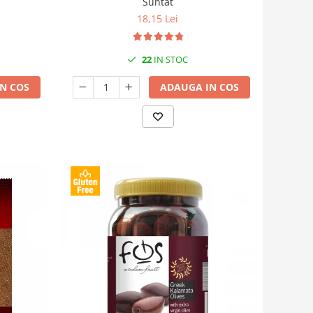
Suntat
18,15 Lei
22
IN STOC
N COS
ADAUGA IN COS