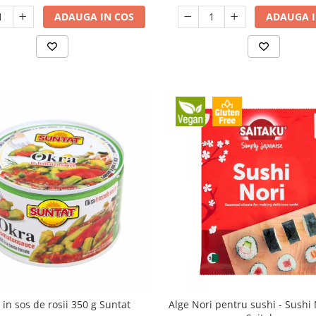
ADAUGA IN COS
ADAUGA I
in sos de rosii 350 g Suntat
Alge Nori pentru sushi - Sushi Nori 14gr