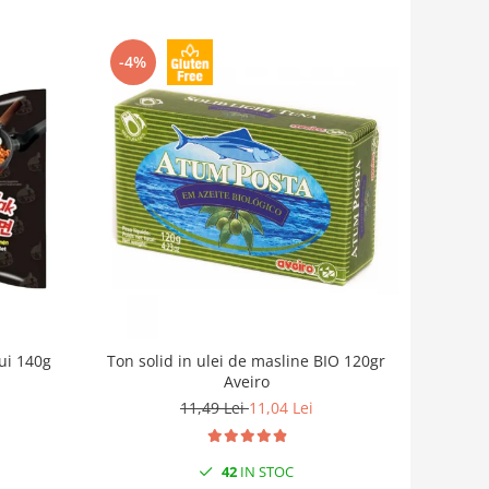
-4%
ui 140g
Ton solid in ulei de masline BIO 120gr
Aveiro
11,49 Lei
11,04 Lei
42
IN STOC