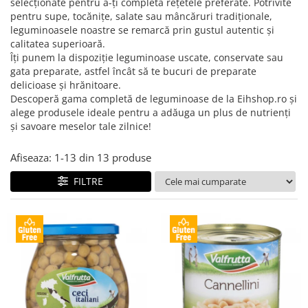
Creme tartinabile
selecționate pentru a-ți completa rețetele preferate. Potrivite
pentru supe, tocănițe, salate sau mâncăruri tradiționale,
Condimente turcesti
leguminoasele noastre se remarcă prin gustul autentic și
Ghimbir murat la borcan
calitatea superioară.
Îți punem la dispoziție leguminoase uscate, conservate sau
Alge Nori
gata preparate, astfel încât să te bucuri de preparate
delicioase și hrănitoare.
Supa miso
Descoperă gama completă de leguminoase de la Eihshop.ro și
alege produsele ideale pentru a adăuga un plus de nutrienți
și savoare meselor tale zilnice!
Afiseaza:
1-
13
din
13
produse
FILTRE