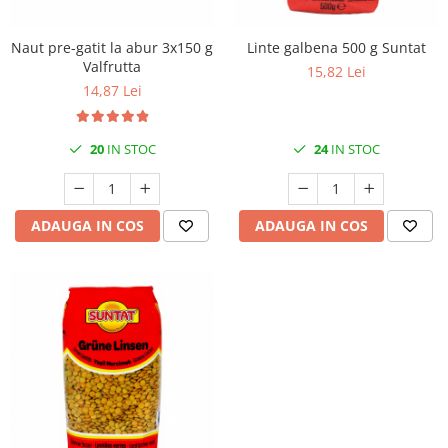
Naut pre-gatit la abur 3x150 g
Linte galbena 500 g Suntat
Valfrutta
15,82 Lei
14,87 Lei
20
IN STOC
24
IN STOC
ADAUGA IN COS
ADAUGA IN COS