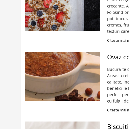
Creme tartinabile
crocante. A
Condimente turcesti
Folosind pr
Ghimbir murat la borcan
poti bucura
cremos, fru
Alge Nori
texturi care
Supa miso
Citeste mai 
Ovaz co
Bucura-te d
Aceasta ret
calitate, i
beneficiile
perfect pen
cu fulgii de
Citeste mai 
Biscuit