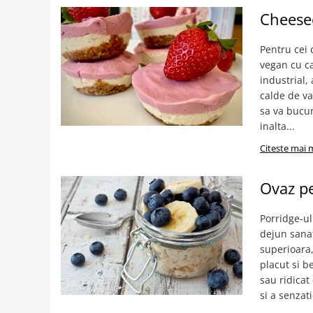
Cheesec
Pentru cei 
vegan cu ca
industrial,
calde de va
sa va bucur
inalta...
Citeste mai 
Ovaz pe
Porridge-ul
dejun sanat
superioara,
placut si b
sau ridicat
si a senzatie