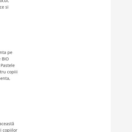
ocul,
ce si
anta pe
e BIO
 Pastele
ru copiii
lenta,
 această
i copiilor