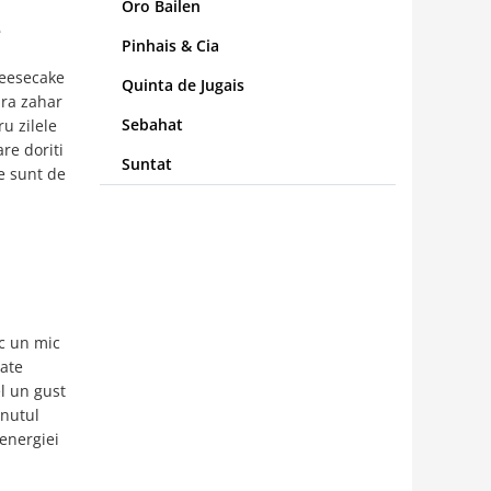
Oro Bailen
e
Pinhais & Cia
heesecake
Quinta de Jugais
ara zahar
Sebahat
u zilele
re doriti
Suntat
te sunt de
sc un mic
tate
l un gust
inutul
 energiei