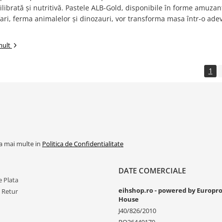
librată și nutritivă. Pastele ALB-Gold, disponibile în forme amuzan
ri, ferma animalelor și dinozauri, vor transforma masa într-o ade
mult
1
la mai multe in
Politica de Confidentialitate
DATE COMERCIALE
 Plata
eihshop.ro - powered by Europr
e Retur
House
J40/826/2010