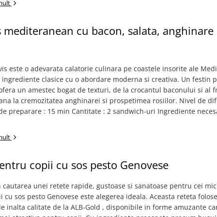
mult
 mediteranean cu bacon, salata, anghinare 
is este o adevarata calatorie culinara pe coastele insorite ale Medi
ingrediente clasice cu o abordare moderna si creativa. Un festin 
i ofera un amestec bogat de texturi, de la crocantul baconului si al 
ana la cremozitatea anghinarei si prospetimea rosiilor. Nivel de difi
e preparare : 15 min Cantitate : 2 sandwich-uri Ingrediente neces
mult
entru copii cu sos pesto Genovese
n cautarea unei retete rapide, gustoase si sanatoase pentru cei mic
i cu sos pesto Genovese este alegerea ideala. Aceasta reteta folos
e inalta calitate de la ALB-Gold , disponibile in forme amuzante ca