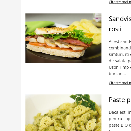
Citeste mai 
Sandvis
rosii
Acest sandv
combinand 
simturi, it
de salata p
Usor Timp d
borcan...
Citeste mai 
Paste p
Daca esti i
pentru copi
paste BIO d