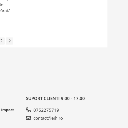
te
vărată
2
SUPORT CLIENTI
9:00 - 17:00
o Import
0752275719
contact@eih.ro