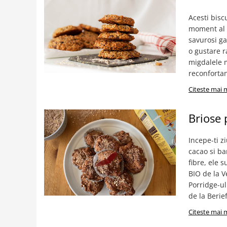
Acesti bisc
moment al z
savurosi ga
o gustare r
migdalele m
reconfortan
Citeste mai 
Briose 
Incepe-ti z
cacao si ba
fibre, ele 
BIO de la V
Porridge-ul
de la Berief,
Citeste mai 