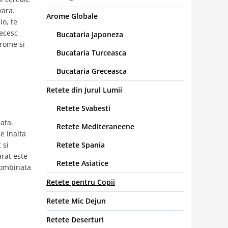
vara.
Arome Globale
io, te
recesc
Bucataria Japoneza
arome si
Bucataria Turceasca
Bucataria Greceasca
Retete din Jurul Lumii
Retete Svabesti
ata.
Retete Mediteraneene
e inalta
 si
Retete Spania
arat este
Retete Asiatice
 combinata
Retete pentru Copii
Retete Mic Dejun
Retete Deserturi