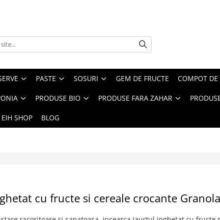
SERVE
PASTE
SOSURI
GEM DE FRUCTE
COMPOT DE 
PONIA
PRODUSE BIO
PRODUSE FARA ZAHAR
PRODUSE
 EIH SHOP
BLOG
nghetat cu fructe si cereale crocante Granol
stare racoritoare si sanatoasa, incearca iaurtul inghetat cu fructe 