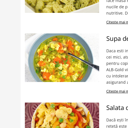
face masa 
nucile de p
nutritive. 
Citeste mai 
Supa de
Daca esti i
cei mici, a
pentru copi
ALB-Gold vi
cu intolera
asigurand a
Citeste mai 
Salata 
Dacă ești î
rețetă este