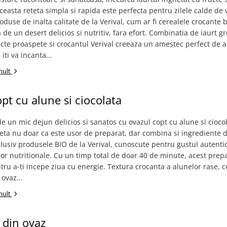
ceasta reteta simpla si rapida este perfecta pentru zilele calde de 
oduse de inalta calitate de la Verival, cum ar fi cerealele crocante b
 de un desert delicios si nutritiv, fara efort. Combinatia de iaurt g
cte proaspete si crocantul Verival creeaza un amestec perfect de 
 iti va incanta...
mult
pt cu alune si ciocolata
e un mic dejun delicios si sanatos cu ovazul copt cu alune si ciocol
eta nu doar ca este usor de preparat, dar combina si ingrediente d
nclusiv produsele BIO de la Verival, cunoscute pentru gustul autentic
 lor nutritionale. Cu un timp total de doar 40 de minute, acest prep
tru a-ti incepe ziua cu energie. Textura crocanta a alunelor rase,
 ovaz...
mult
i din ovaz