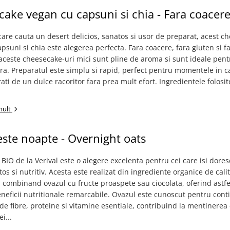
ake vegan cu capsuni si chia - Fara coacer
care cauta un desert delicios, sanatos si usor de preparat, acest c
psuni si chia este alegerea perfecta. Fara coacere, fara gluten si f
 aceste cheesecake-uri mici sunt pline de aroma si sunt ideale pentr
ra. Preparatul este simplu si rapid, perfect pentru momentele in ca
ati de un dulce racoritor fara prea mult efort. Ingredientele folosi
mult
ste noapte - Overnight oats
 BIO de la Verival este o alegere excelenta pentru cei care isi dore
os si nutritiv. Acesta este realizat din ingrediente organice de cali
 combinand ovazul cu fructe proaspete sau ciocolata, oferind astfe
eneficii nutritionale remarcabile. Ovazul este cunoscut pentru cont
 de fibre, proteine si vitamine esentiale, contribuind la mentinerea
i...