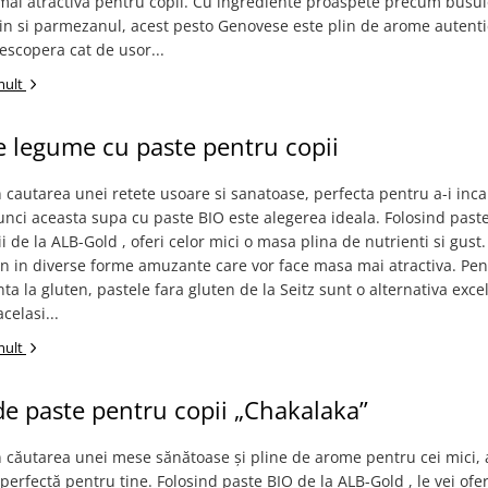
mai atractiva pentru copii. Cu ingrediente proaspete precum busui
in si parmezanul, acest pesto Genovese este plin de arome autenti
Descopera cat de usor...
mult
 legume cu paste pentru copii
n cautarea unei retete usoare si sanatoase, perfecta pentru a-i inc
tunci aceasta supa cu paste BIO este alegerea ideala. Folosind past
i de la ALB-Gold , oferi celor mici o masa plina de nutrienti si gust.
n in diverse forme amuzante care vor face masa mai atractiva. Pent
nta la gluten, pastele fara gluten de la Seitz sunt o alternativa exce
celasi...
mult
de paste pentru copii „Chakalaka”
n căutarea unei mese sănătoase și pline de arome pentru cei mici,
 perfectă pentru tine. Folosind paste BIO de la ALB-Gold , le vei ofer