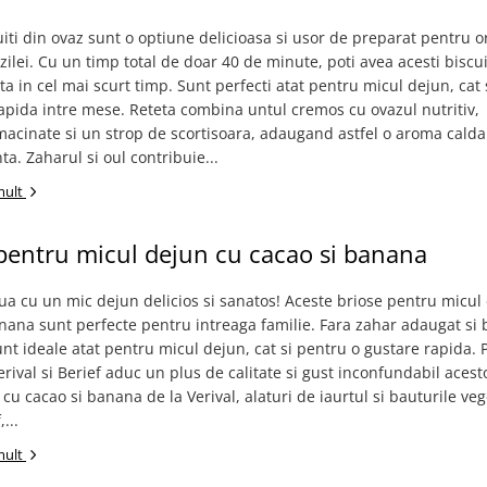
uiti din ovaz sunt o optiune delicioasa si usor de preparat pentru o
ilei. Cu un timp total de doar 40 de minute, poti avea acesti biscui
ta in cel mai scurt timp. Sunt perfecti atat pentru micul dejun, cat
apida intre mese. Reteta combina untul cremos cu ovazul nutritiv,
acinate si un strop de scortisoara, adaugand astfel o aroma calda
ta. Zaharul si oul contribuie...
mult
pentru micul dejun cu cacao si banana
iua cu un mic dejun delicios si sanatos! Aceste briose pentru micul
nana sunt perfecte pentru intreaga familie. Fara zahar adaugat si 
sunt ideale atat pentru micul dejun, cat si pentru o gustare rapida.
erival si Berief aduc un plus de calitate si gust inconfundabil acest
 cu cacao si banana de la Verival, alaturi de iaurtul si bauturile ve
...
mult