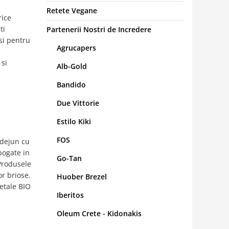
Retete Vegane
rice
ti
Partenerii Nostri de Incredere
 si pentru
Agrucapers
 si
Alb-Gold
Bandido
Due Vittorie
Estilo Kiki
FOS
 dejun cu
bogate in
Go-Tan
 Produsele
or briose.
Huober Brezel
getale BIO
Iberitos
Oleum Crete - Kidonakis