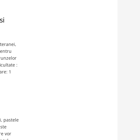
si
teranei,
pentru
frunzelor
cultate :
are: 1
i, pastele
este
re vor