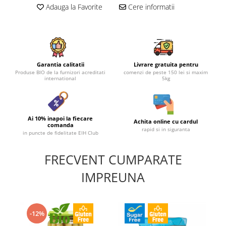
Adauga la Favorite
Cere informatii
Garantia calitatii
Livrare gratuita pentru
Produse BIO de la furnizori acreditati
comenzi de peste 150 lei si maxim
international
5kg
Ai 10% inapoi la fiecare
Achita online cu cardul
comanda
rapid si in siguranta
in puncte de fidelitate EIH Club
FRECVENT CUMPARATE
IMPREUNA
-12%