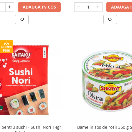
ADAUGA IN COS
ADAUGA I
u sushi - Sushi Nori 14gr
Bame in sos de rosii 350 g 