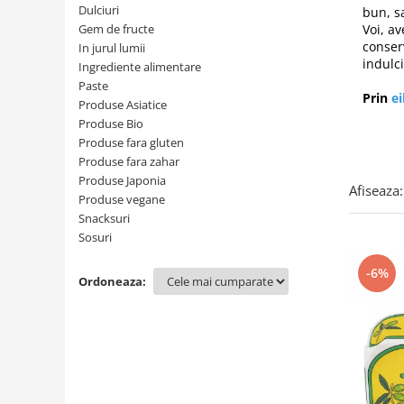
Creme tartinabile
Dulciuri
bun, s
Condimente turcesti
Gem de fructe
Voi, av
conser
In jurul lumii
Ghimbir murat la borcan
indulci
Ingrediente alimentare
Alge Nori
Paste
Prin
e
Produse Asiatice
Supa miso
Produse Bio
Produse fara gluten
Produse fara zahar
Produse Japonia
Afiseaza:
Produse vegane
Snacksuri
Sosuri
-6%
Ordoneaza: