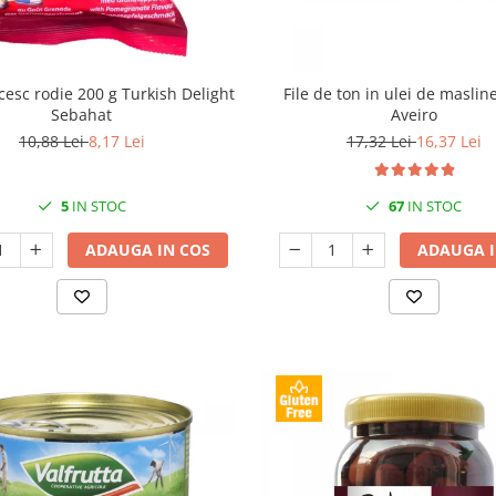
cesc rodie 200 g Turkish Delight
File de ton in ulei de maslin
Sebahat
Aveiro
10,88 Lei
8,17 Lei
17,32 Lei
16,37 Lei
5
IN STOC
67
IN STOC
ADAUGA IN COS
ADAUGA I