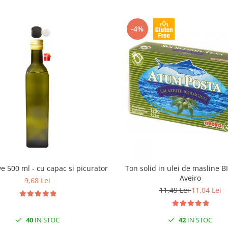
-4%
ive 500 ml - cu capac si picurator
Ton solid in ulei de masline B
Aveiro
9,68 Lei
11,49 Lei
11,04 Lei
40
IN STOC
42
IN STOC