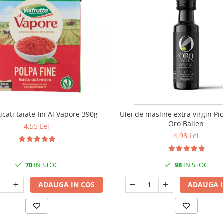
ucati taiate fin Al Vapore 390g
Ulei de masline extra virgin Pi
Oro Bailen
4,55 Lei
4,98 Lei
70
IN STOC
98
IN STOC
ADAUGA IN COS
ADAUGA I