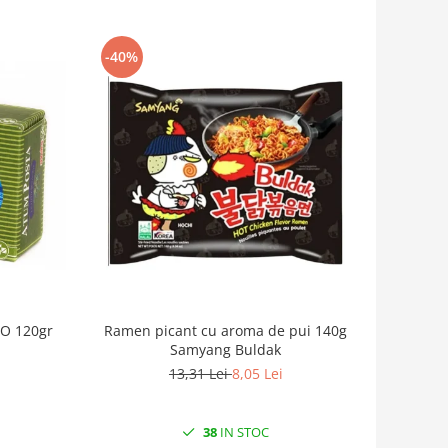
-40%
IO 120gr
Ramen picant cu aroma de pui 140g
Samyang Buldak
13,31 Lei
8,05 Lei
38
IN STOC