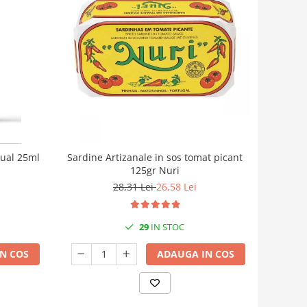
cual 25ml
Sardine Artizanale in sos tomat picant
125gr Nuri
28,31 Lei
26,58 Lei
29
IN STOC
N COS
ADAUGA IN COS