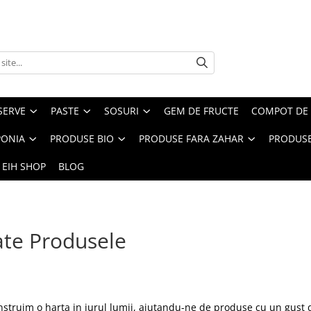
SERVE
PASTE
SOSURI
GEM DE FRUCTE
COMPOT DE 
PONIA
PRODUSE BIO
PRODUSE FARA ZAHAR
PRODUSE
 EIH SHOP
BLOG
te Produsele
nstruim o harta in jurul lumii, ajutandu-ne de produse cu un gust de