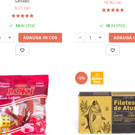
Saitaku
16,82 Lei
9,71 Lei
13
IN STOC
15
IN STOC
ADAUGA IN COS
ADAUGA I
-5%