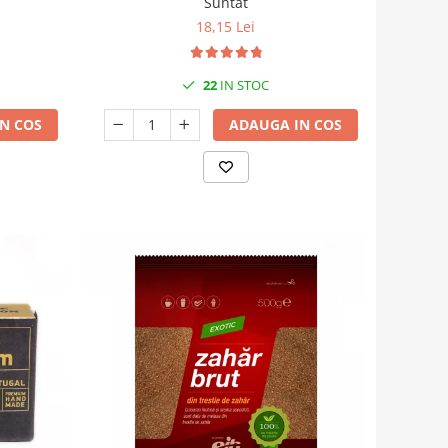
Suntat
18,15 Lei
22
IN STOC
N COS
ADAUGA IN COS