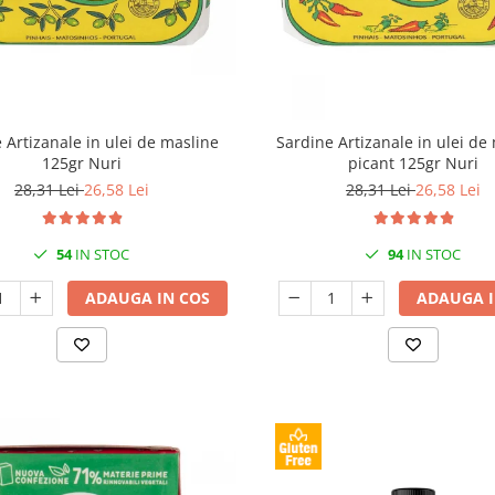
 Artizanale in ulei de masline
Sardine Artizanale in ulei de
125gr Nuri
picant 125gr Nuri
28,31 Lei
26,58 Lei
28,31 Lei
26,58 Lei
54
IN STOC
94
IN STOC
ADAUGA IN COS
ADAUGA I