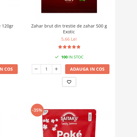
e 120gr
Zahar brut din trestie de zahar 500 g
Exotic
5,66 Lei
100
IN STOC
N COS
ADAUGA IN COS
-35%