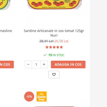
 masline
Sardine Artizanale in sos tomat 125gr
Nuri
28,31 Lei
26,58 Lei
73
IN STOC
N COS
ADAUGA IN COS
-6%