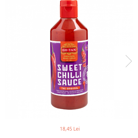
Creme tartinabile
Condimente turcesti
Ghimbir murat la borcan
Alge Nori
Supa miso
18,45 Lei