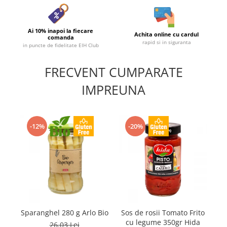
Ai 10% inapoi la fiecare
Achita online cu cardul
comanda
rapid si in siguranta
in puncte de fidelitate EIH Club
FRECVENT CUMPARATE
IMPREUNA
-12%
-20%
Sparanghel 280 g Arlo Bio
Sos de rosii Tomato Frito
cu legume 350gr Hida
26,03 Lei