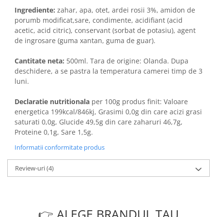
Ingrediente:
zahar, apa, otet, ardei rosii 3%, amidon de
porumb modificat,sare, condimente, acidifiant (acid
acetic, acid citric), conservant (sorbat de potasiu), agent
de ingrosare (guma xantan, guma de guar).
Cantitate neta:
500ml. Tara de origine: Olanda. Dupa
deschidere, a se pastra la temperatura camerei timp de 3
luni.
Declaratie nutritionala
per 100g produs finit: Valoare
energetica 199kcal/846kj, Grasimi 0,0g din care acizi grasi
saturati 0,0g, Glucide 49,5g din care zaharuri 46,7g,
Proteine 0,1g, Sare 1,5g.
Informatii conformitate produs
Review-uri
(4)
👉 ALEGE BRANDUL TAU