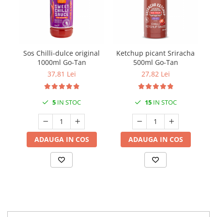
Sos Chilli-dulce original
Ketchup picant Sriracha
So
1000ml Go-Tan
500ml Go-Tan
37,81 Lei
27,82 Lei
5
IN STOC
15
IN STOC
ADAUGA IN COS
ADAUGA IN COS