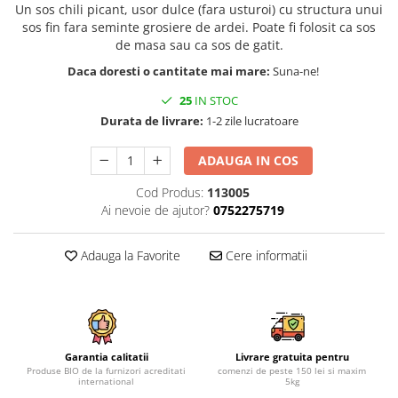
Un sos chili picant, usor dulce (fara usturoi) cu structura unui
sos fin fara seminte grosiere de ardei. Poate fi folosit ca sos
de masa sau ca sos de gatit.
Daca doresti o cantitate mai mare:
Suna-ne!
25
IN STOC
Durata de livrare:
1-2 zile lucratoare
ADAUGA IN COS
Cod Produs:
113005
Ai nevoie de ajutor?
0752275719
Adauga la Favorite
Cere informatii
Garantia calitatii
Livrare gratuita pentru
Produse BIO de la furnizori acreditati
comenzi de peste 150 lei si maxim
international
5kg