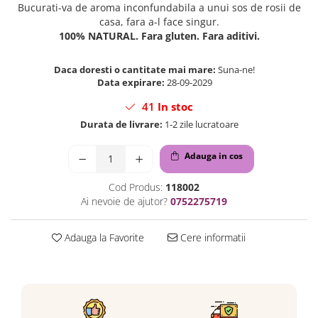
Bucurati-va de aroma inconfundabila a unui sos de rosii de
casa, fara a-l face singur.
100% NATURAL. Fara gluten. Fara aditivi.
Daca doresti o cantitate mai mare:
Suna-ne!
Data expirare:
28-09-2029
41
In stoc
Durata de livrare:
1-2 zile lucratoare
Adauga in cos
Cod Produs:
118002
Ai nevoie de ajutor?
0752275719
Adauga la Favorite
Cere informatii