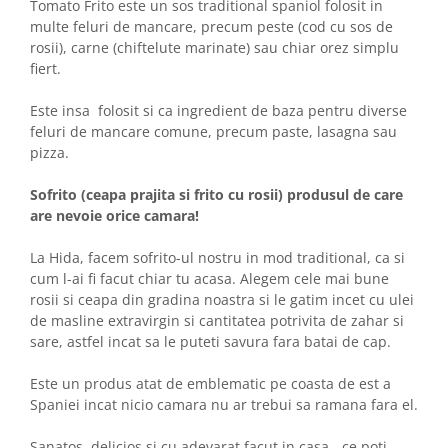
Tomato Frito este un sos traditional spaniol folosit in
multe feluri de mancare, precum peste (cod cu sos de
rosii), carne (chiftelute marinate) sau chiar orez simplu
fiert.
Este insa folosit si ca ingredient de baza pentru diverse
feluri de mancare comune, precum paste, lasagna sau
pizza.
Sofrito (ceapa prajita si frito cu rosii) produsul de care
are nevoie orice camara!
La Hida, facem sofrito-ul nostru in mod traditional, ca si
cum l-ai fi facut chiar tu acasa. Alegem cele mai bune
rosii si ceapa din gradina noastra si le gatim incet cu ulei
de masline extravirgin si cantitatea potrivita de zahar si
sare, astfel incat sa le puteti savura fara batai de cap.
Este un produs atat de emblematic pe coasta de est a
Spaniei incat nicio camara nu ar trebui sa ramana fara el.
Sanatos, delicios si cu adevarat facut in casa - ce poti