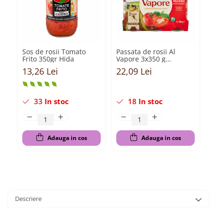
Sos de rosii Tomato
Passata de rosii Al
So
Frito 350gr Hida
Vapore 3x350 g
Fr
Valfrutta
13,26 Lei
22,09 Lei
1
33
In stoc
18
In stoc
Adauga in cos
Adauga in cos
Descriere