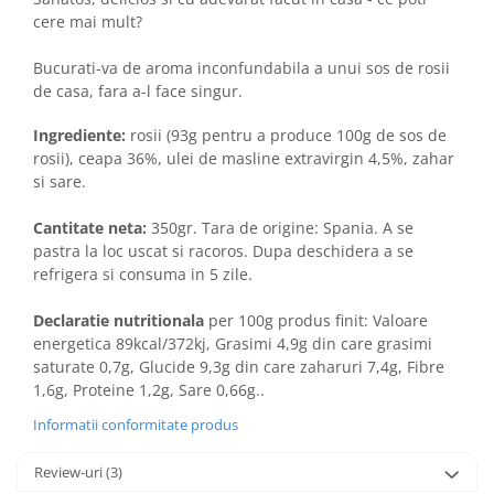
cere mai mult?
Bucurati-va de aroma inconfundabila a unui sos de rosii
de casa, fara a-l face singur.
Ingrediente:
rosii (93g pentru a produce 100g de sos de
rosii), ceapa 36%, ulei de masline extravirgin 4,5%, zahar
si sare.
Cantitate neta:
350gr. Tara de origine: Spania. A se
pastra la loc uscat si racoros. Dupa deschidera a se
refrigera si consuma in 5 zile.
Declaratie nutritionala
per 100g produs finit: Valoare
energetica 89kcal/372kj, Grasimi 4,9g din care grasimi
saturate 0,7g, Glucide 9,3g din care zaharuri 7,4g, Fibre
1,6g, Proteine 1,2g, Sare 0,66g..
Informatii conformitate produs
Review-uri
(3)