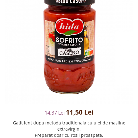
Creme tartinabile
Condimente turcesti
Ghimbir murat la borcan
Alge Nori
Supa miso
11,50 Lei
14,37 Lei
Gatit lent dupa metoda traditionala cu ulei de masline
extravirgin.
Preparat doar cu rosii proaspete.