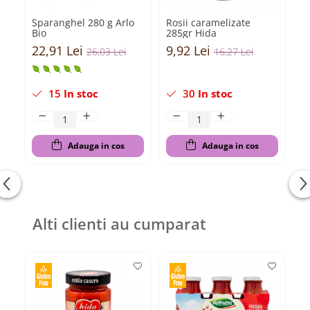
Sparanghel 280 g Arlo
Rosii caramelizate
M
Bio
285gr Hida
ga
Va
22,91 Lei
9,92 Lei
2
26,03 Lei
16,27 Lei
15
In stoc
30
In stoc
Adauga in cos
Adauga in cos
Alti clienti au cumparat