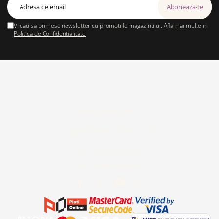
Vreau sa primesc newsletter cu promotiile magazinului. Afla mai multe in
Politica de Confidentialitate
Date comerciale
Suport clienti
9:00 - 17:00
0752275719
contact@eih.ro