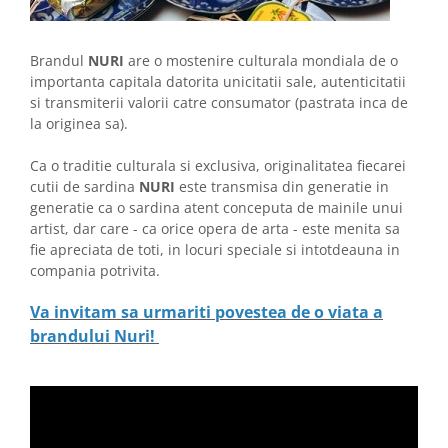
Brandul
NURI
are o mostenire culturala mondiala de o
importanta capitala datorita unicitatii sale, autenticitatii
si transmiterii valorii catre consumator (pastrata inca de
la originea sa).
Ca o traditie culturala si exclusiva, originalitatea fiecarei
cutii de sardina
NURI
este transmisa din generatie in
generatie ca o sardina atent conceputa de mainile unui
artist, dar care - ca orice opera de arta - este menita sa
fie apreciata de toti, in locuri speciale si intotdeauna in
compania potrivita.
Va invitam sa urmariti povestea de o viata a
brandului Nuri!