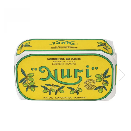
Creme tartinabile
Condimente turcesti
Ghimbir murat la borcan
Alge Nori
Supa miso