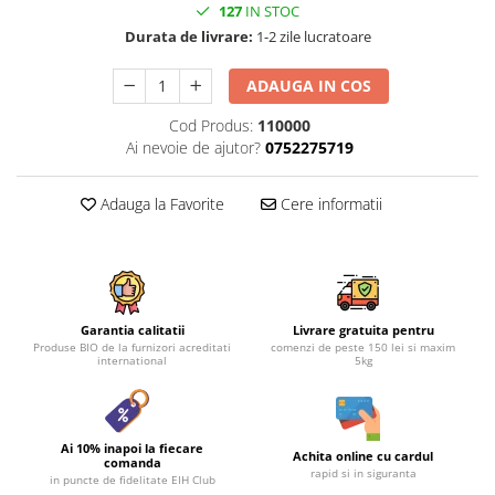
127
IN STOC
Durata de livrare:
1-2 zile lucratoare
ADAUGA IN COS
Cod Produs:
110000
Ai nevoie de ajutor?
0752275719
Adauga la Favorite
Cere informatii
Garantia calitatii
Livrare gratuita pentru
Produse BIO de la furnizori acreditati
comenzi de peste 150 lei si maxim
international
5kg
Ai 10% inapoi la fiecare
Achita online cu cardul
comanda
rapid si in siguranta
in puncte de fidelitate EIH Club