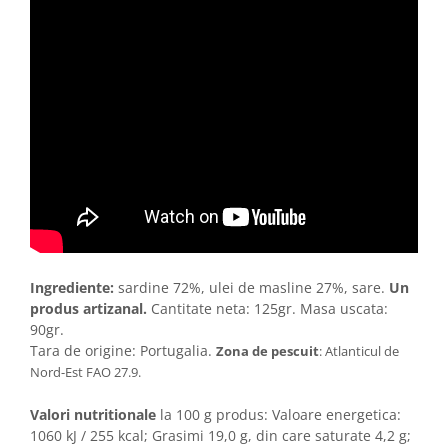
Ingrediente:
sardine 72%, ulei de masline 27%, sare.
Un
produs artizanal.
Cantitate neta: 125gr. Masa uscata:
90gr.
Tara de origine: Portugalia.
Zona de pescuit
: Atlanticul de
Nord-Est FAO 27.9.
Valori nutritionale
la 100 g produs: Valoare energetica:
1060 kJ / 255 kcal; Grasimi 19,0 g, din care saturate 4,2 g;