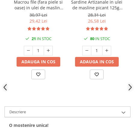
Macrou file (fara piele si
Sardine Artizanale in ulei
Sa
oase) in ulei de masline
de masline picant 125gr
picant 125gr Nuri
Nuri
30,97 Lei
28,31 Lei
29,42 Lei
26,58 Lei
21
IN STOC
80
IN STOC
ADAUGA IN COS
ADAUGA IN COS
Descriere
O mostenire unica!