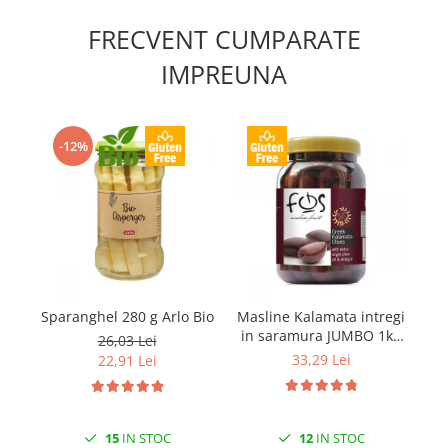
FRECVENT CUMPARATE
IMPREUNA
-12%
Sparanghel 280 g Arlo Bio
Masline Kalamata intregi
in saramura JUMBO 1kg
v
26,03 Lei
FOS
33,29 Lei
22,91 Lei
15
IN STOC
12
IN STOC