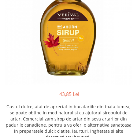
Creme tartinabile
Condimente turcesti
Ghimbir murat la borcan
Alge Nori
Supa miso
43,85 Lei
Gustul dulce, atat de apreciat in bucatariile din toata lumea,
se poate obtine in mod natural si cu ajutorul siropului de
artar. Comercializam sirop de artar din seva artarilor din
padurile canadiene, pentru a va oferi o alternativa sanatoasa
in preparatele dulci: clatite, iaurturi, inghetata si alte