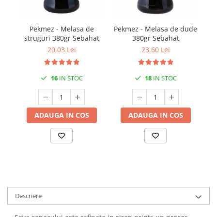
Pekmez - Melasa de
Pekmez - Melasa de dude
struguri 380gr Sebahat
380gr Sebahat
r
20,03 Lei
23,60 Lei
16
IN STOC
18
IN STOC
ADAUGA IN COS
ADAUGA IN COS
Descriere