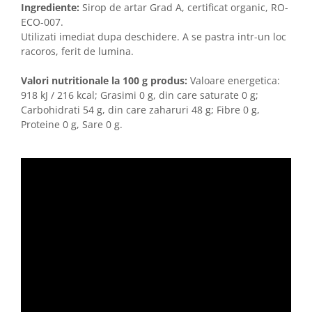
Ingrediente:
Sirop de artar Grad A, certificat organic, RO-
ECO-007.
Utilizati imediat dupa deschidere. A se pastra intr-un loc
racoros, ferit de lumina.
Valori nutritionale la 100 g produs:
Valoare energetica:
918 kJ / 216 kcal; Grasimi 0 g, din care saturate 0 g;
Carbohidrati 54 g, din care zaharuri 48 g; Fibre 0 g,
Proteine 0 g, Sare 0 g.