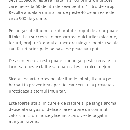
Seva copacului este rafinata in sirop printr-un proces
care necesita 50 de litri de seva pentru 1 litru de sirop.
Recolta anuala a unui artar de peste 40 de ani este de
circa 900 de grame.
Pe langa substituent al zaharului, siropul de artar poate
fi folosit cu succes si in prepararea dulciurilor (placinte,
torturi, prajituri), dar si a unor dressinguri pentru salate
sau feluri principale pe baza de peste sau pui.
De asemenea, acesta poate fi adaugat peste cereale, in
iaurt sau peste clatite sau pan-cakes la micul dejun.
Siropul de artar previne afectiunile inimii, ii ajuta pe
barbati in prevenirea aparitiei cancerului la prostata si
protejeaza sistemul imunitar.
Este foarte util si in curele de slabire si pe langa aroma
deosebita si gustul delicios, acesta are un continut
caloric mic, un indice glicemic scazut, este bogat in
mangan si zinc.