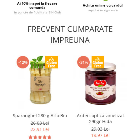
Ai 10% inapoi la fiecare
Achita online cu cardul
comanda
rapid si in siguranta
in puncte de fidelitate EIH Club
FRECVENT CUMPARATE
IMPREUNA
-12%
-31%
Sparanghel 280 g Arlo Bio
Ardei copt caramelizat
G
290gr Hida
26,03 Lei
29,03 Lei
22,91 Lei
19,97 Lei