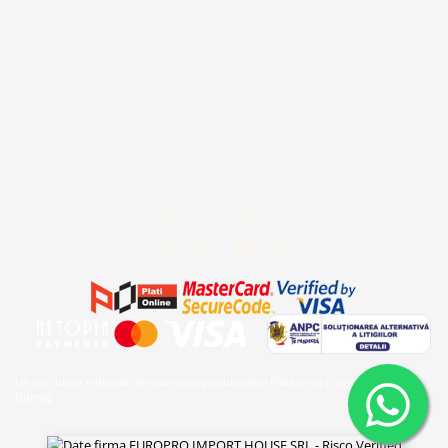
Date comerciale
Suport clienti
9:00 - 17:00
0752275719
contact@eih.ro
Un curcubeu minunat de arome de pretutindeni
Platforma E-commerce by
Gomag