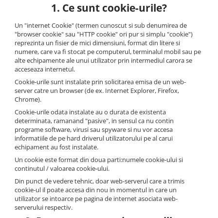
Creme tartinabile
1. Ce sunt cookie-urile?
Condimente turcesti
Un "internet Cookie" (termen cunoscut si sub denumirea de
Ghimbir murat la borcan
"browser cookie" sau "HTTP cookie" ori pur si simplu "cookie")
reprezinta un fisier de mici dimensiuni, format din litere si
Alge Nori
numere, care va fi stocat pe computerul, terminalul mobil sau pe
Supa miso
alte echipamente ale unui utilizator prin intermediul carora se
acceseaza internetul.
Cookie-urile sunt instalate prin solicitarea emisa de un web-
server catre un browser (de ex. Internet Explorer, Firefox,
Chrome).
Cookie-urile odata instalate au o durata de existenta
determinata, ramanand "pasive", in sensul ca nu contin
programe software, virusi sau spyware si nu vor accesa
informatiile de pe hard driverul utilizatorului pe al carui
echipament au fost instalate.
Un cookie este format din doua parti:numele cookie-ului si
continutul / valoarea cookie-ului.
Din punct de vedere tehnic, doar web-serverul care a trimis
cookie-ul il poate accesa din nou in momentul in care un
utilizator se intoarce pe pagina de internet asociata web-
serverului respectiv.