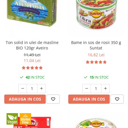
Ton solid in ulei de masline
Bame in sos de rosii 350 g
BIO 120gr Aveiro
Suntat
11,49 Lei
16,82 Lei
11,04 Lei
42
IN STOC
15
IN STOC
ADAUGA IN COS
ADAUGA IN COS