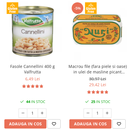
-5%
Fasole Cannellini 400 g
Macrou file (fara piele si oase)
Valfrutta
in ulei de masline picant
125gr Nuri
6,49 Lei
30,97 Lei
29,42 Lei
44
IN STOC
25
IN STOC
ADAUGA IN COS
ADAUGA IN COS