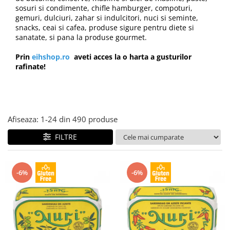
Creme tartinabile
sosuri si condimente, chifle hamburger, compoturi,
Condimente turcesti
gemuri, dulciuri, zahar si indulcitori, nuci si seminte,
snacks, ceai si cafea, produse sigure pentru diete si
Ghimbir murat la borcan
sanatate, si pana la produse gourmet.
Alge Nori
Prin
eihshop.ro
aveti acces la o harta a gusturilor
Supa miso
rafinate!
Afiseaza:
1-
24
din
490
produse
FILTRE
-6%
-6%