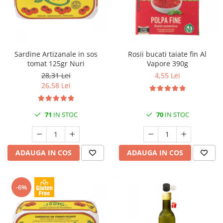
Sardine Artizanale in sos
Rosii bucati taiate fin Al
tomat 125gr Nuri
Vapore 390g
28,31 Lei
4,55 Lei
26,58 Lei
71
IN STOC
70
IN STOC
ADAUGA IN COS
ADAUGA IN COS
-6%