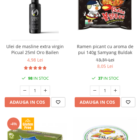
Ulei de masline extra virgin
Ramen picant cu aroma de
Picual 25ml Oro Bailen
pui 140g Samyang Buldak
4,98 Lei
13,31 Lei
8,05 Lei
98
IN STOC
37
IN STOC
ADAUGA IN COS
ADAUGA IN COS
-4%