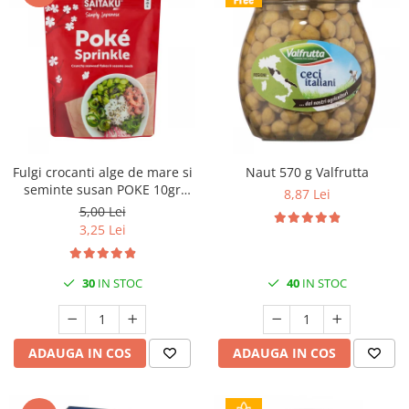
Fulgi crocanti alge de mare si
Naut 570 g Valfrutta
seminte susan POKE 10gr
8,87 Lei
Saitaku
5,00 Lei
3,25 Lei
30
IN STOC
40
IN STOC
ADAUGA IN COS
ADAUGA IN COS