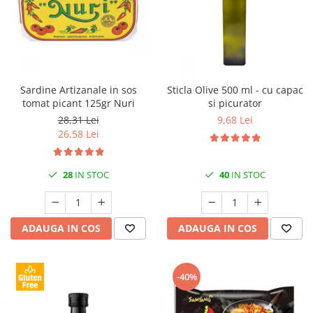
Sardine Artizanale in sos
Sticla Olive 500 ml - cu capac
tomat picant 125gr Nuri
si picurator
28,31 Lei
9,68 Lei
26,58 Lei
28
IN STOC
40
IN STOC
ADAUGA IN COS
ADAUGA IN COS
-40%