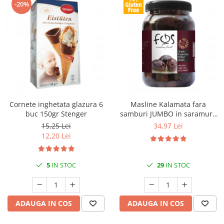
-20%
Cornete inghetata glazura 6
Masline Kalamata fara
buc 150gr Stenger
samburi JUMBO in saramura
1kg FOS
15,25 Lei
34,97 Lei
12,20 Lei
5
IN STOC
29
IN STOC
ADAUGA IN COS
ADAUGA IN COS