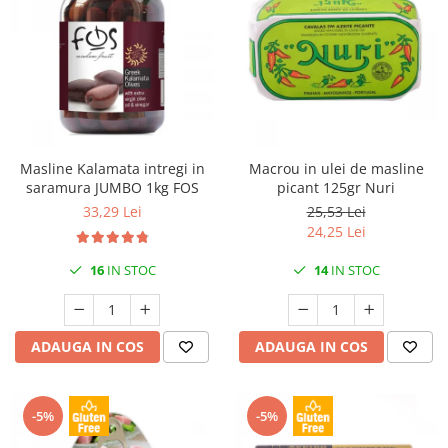
Masline Kalamata intregi in
Macrou in ulei de masline
saramura JUMBO 1kg FOS
picant 125gr Nuri
33,29 Lei
25,53 Lei
24,25 Lei
16
IN STOC
14
IN STOC
ADAUGA IN COS
ADAUGA IN COS
-5%
-5%