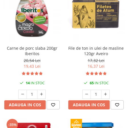
Carne de porc slaba 200gr
File de ton in ulei de masline
Iberitos
120gr Aveiro
20,54 Lei
17,32 Lei
19,43 Lei
16,37 Lei
14
IN STOC
65
IN STOC
ADAUGA IN COS
ADAUGA IN COS
-35%