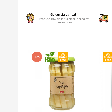
Garantia calitatii
Produse BIO de la furnizori acreditati
international
-12%