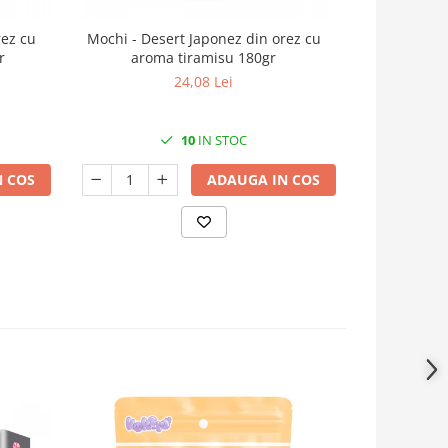
rez cu
Mochi - Desert Japonez din orez cu
Noodles R
r
aroma tiramisu 180gr
24,08 Lei
10
IN STOC
 COS
ADAUGA IN COS