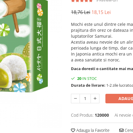
9 Review-uri
18,76 Lei
18,15 Lei
Mochi este unul dintre cele ma
prajitura din orez ce dateaza i
luptatorilor Samurai.
Acestia aveau nevoie de un alim
perioada lunga de timp, dar car
In Japonia antica mochi era u
a avea sanatate si noroc.
Daca doresti o cantitate mai m
20
IN STOC
Durata de livrare:
1-2 zile lucrato
ADAUG
Cod Produs:
120000
Ai nevoie 
Adauga la Favorite
Cere 