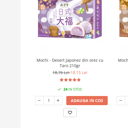
Mochi - Desert Japonez din orez cu
Mochi
Taro 210gr
18,76 Lei
18,15 Lei
24
IN STOC
ADAUGA IN COS