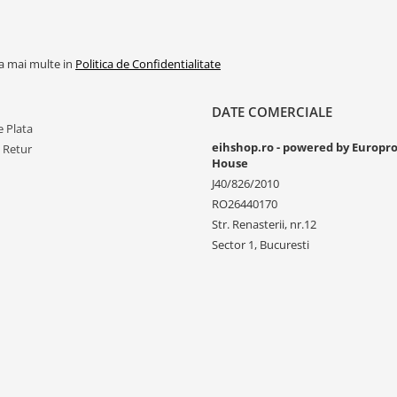
la mai multe in
Politica de Confidentialitate
DATE COMERCIALE
 Plata
eihshop.ro - powered by Europr
e Retur
House
J40/826/2010
RO26440170
Str. Renasterii, nr.12
Sector 1, Bucuresti