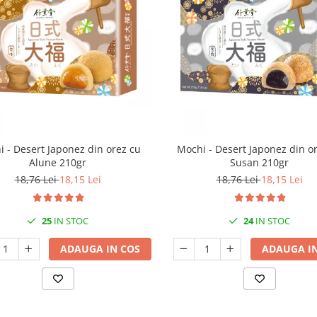
 - Desert Japonez din orez cu
Mochi - Desert Japonez din o
Alune 210gr
Susan 210gr
18,76 Lei
18,15 Lei
18,76 Lei
18,15 Lei
25
IN STOC
24
IN STOC
ADAUGA IN COS
ADAUGA IN