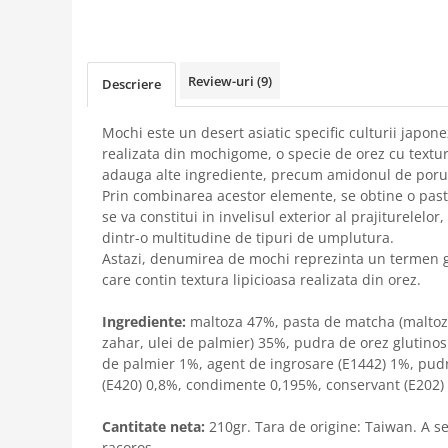
Review-uri
(9)
Descriere
Mochi este un desert asiatic specific culturii japone
realizata din mochigome, o specie de orez cu textura
adauga alte ingrediente, precum amidonul de poru
Prin combinarea acestor elemente, se obtine o pasta
se va constitui in invelisul exterior al prajiturelelor,
dintr-o multitudine de tipuri de umplutura.
Astazi, denumirea de mochi reprezinta un termen ge
care contin textura lipicioasa realizata din orez.
Ingrediente:
maltoza 47%, pasta de matcha (maltoza
zahar, ulei de palmier) 35%, pudra de orez glutinos
de palmier 1%, agent de ingrosare (E1442) 1%, pud
(E420) 0,8%, condimente 0,195%, conservant (E202)
Cantitate neta:
210gr. Tara de origine: Taiwan. A se 
racoros.