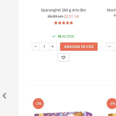
Sparanghel 280 g Arlo Bio
Mochi
a
26,03 Lei
22,91 Lei
15
IN STOC
ADAUGA IN COS
-3%
-3%