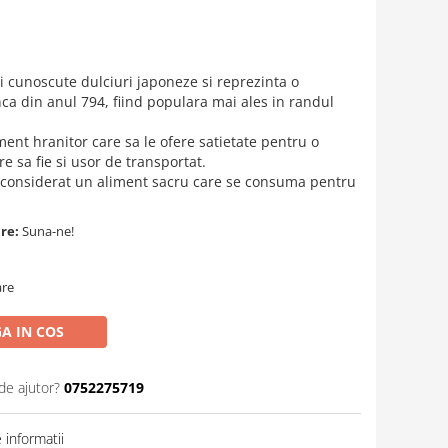
i cunoscute dulciuri japoneze si reprezinta o
nca din anul 794, fiind populara mai ales in randul
ent hranitor care sa le ofere satietate pentru o
e sa fie si usor de transportat.
n considerat un aliment sacru care se consuma pentru
are:
Suna-ne!
are
A IN COS
de ajutor?
0752275719
informatii