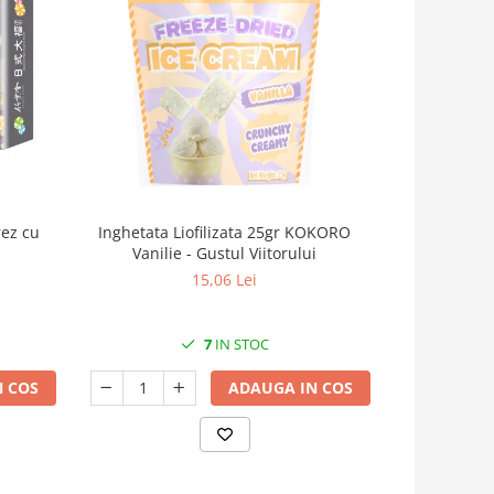
rez cu
Inghetata Liofilizata 25gr KOKORO
Bautura Core
Vanilie - Gustul Viitorului
de ana
15,06 Lei
7
IN STOC
 COS
ADAUGA IN COS