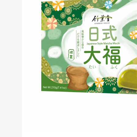
Creme tartinabile
Condimente turcesti
Ghimbir murat la borcan
Alge Nori
Supa miso