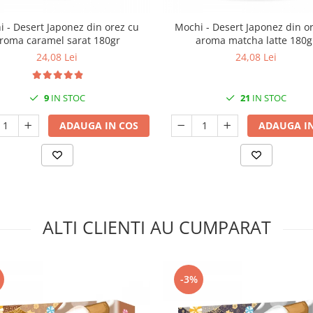
 - Desert Japonez din orez cu
Mochi - Desert Japonez din o
roma caramel sarat 180gr
aroma matcha latte 180g
24,08 Lei
24,08 Lei
9
IN STOC
21
IN STOC
ADAUGA IN COS
ADAUGA IN
ALTI CLIENTI AU CUMPARAT
-3%