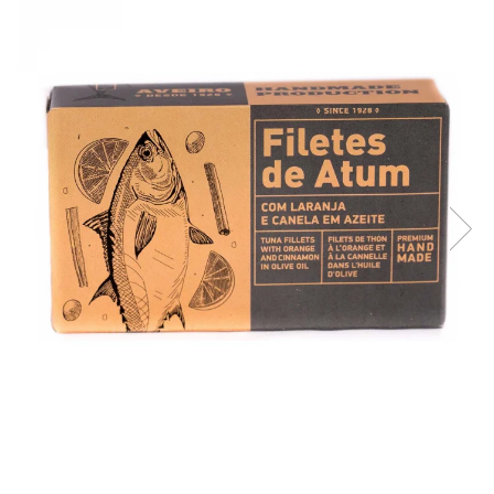
Creme tartinabile
Condimente turcesti
Ghimbir murat la borcan
Alge Nori
Supa miso