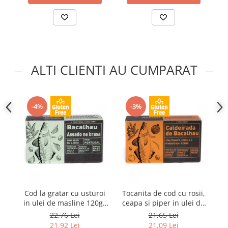
ALTI CLIENTI AU CUMPARAT
-4%
-3%
Cod la gratar cu usturoi
Tocanita de cod cu rosii,
Ma
in ulei de masline 120gr
ceapa si piper in ulei de
o
Aveiro
masline 120gr Aveiro
22,76 Lei
21,65 Lei
21,92 Lei
21,09 Lei