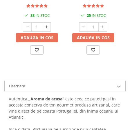
38
IN STOC
25
IN STOC
ADAUGA IN COS
ADAUGA IN COS
Descriere
Autentica
„Aroma de acasa”
este ceea ce puteti gasi in
aceasta conserva de ton gourmet produsa artizanal, care
vine direct de pe coasta Portugaliei, din inima oceanului
Atlantic.
Inca o data, Portugalia ne surprinde prin calitatea