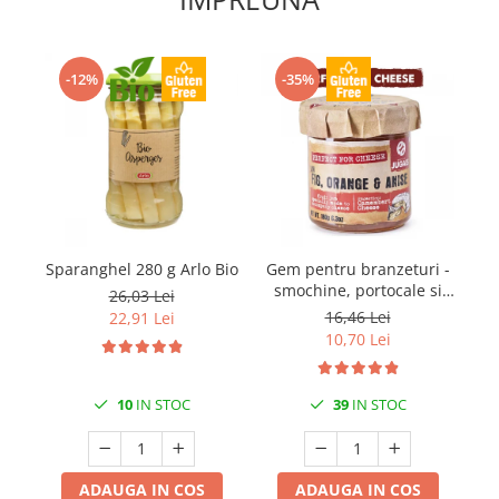
-12%
-35%
Sparanghel 280 g Arlo Bio
Gem pentru branzeturi -
smochine, portocale si
t
26,03 Lei
anason 180gr Jugais
16,46 Lei
22,91 Lei
10,70 Lei
10
IN STOC
39
IN STOC
ADAUGA IN COS
ADAUGA IN COS