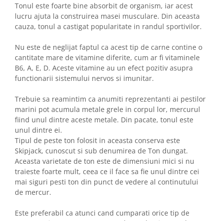
Tonul este foarte bine absorbit de organism, iar acest
lucru ajuta la construirea masei musculare. Din aceasta
cauza, tonul a castigat popularitate in randul sportivilor.
Nu este de neglijat faptul ca acest tip de carne contine o
cantitate mare de vitamine diferite, cum ar fi vitaminele
B6, A, E, D. Aceste vitamine au un efect pozitiv asupra
functionarii sistemului nervos si imunitar.
Trebuie sa reamintim ca anumiti reprezentanti ai pestilor
marini pot acumula metale grele in corpul lor, mercurul
fiind unul dintre aceste metale. Din pacate, tonul este
unul dintre ei.
Tipul de peste ton folosit in aceasta conserva este
Skipjack, cunoscut si sub denumirea de Ton dungat.
Aceasta varietate de ton este de dimensiuni mici si nu
traieste foarte mult, ceea ce il face sa fie unul dintre cei
mai siguri pesti ton din punct de vedere al continutului
de mercur.
Este preferabil ca atunci cand cumparati orice tip de