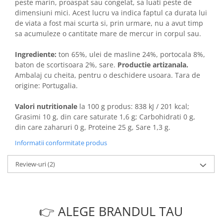
peste marin, proaspat sau congelat, sa luati peste de
dimensiuni mici. Acest lucru va indica faptul ca durata lui
de viata a fost mai scurta si, prin urmare, nu a avut timp
sa acumuleze o cantitate mare de mercur in corpul sau.
Ingrediente:
ton 65%, ulei de masline 24%, portocala 8%,
baton de scortisoara 2%, sare.
Productie artizanala.
Ambalaj cu cheita, pentru o deschidere usoara. Tara de
origine: Portugalia.
Valori nutritionale
la 100 g produs: 838 kJ / 201 kcal;
Grasimi 10 g, din care saturate 1,6 g; Carbohidrati 0 g,
din care zaharuri 0 g, Proteine 25 g, Sare 1,3 g.
Informatii conformitate produs
Review-uri
(2)
👉 ALEGE BRANDUL TAU