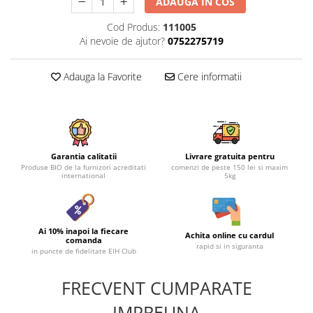
ADAUGA IN COS
Cod Produs:
111005
Ai nevoie de ajutor?
0752275719
Adauga la Favorite
Cere informatii
Garantia calitatii
Livrare gratuita pentru
Produse BIO de la furnizori acreditati
comenzi de peste 150 lei si maxim
international
5kg
Ai 10% inapoi la fiecare
Achita online cu cardul
comanda
rapid si in siguranta
in puncte de fidelitate EIH Club
FRECVENT CUMPARATE
IMPREUNA