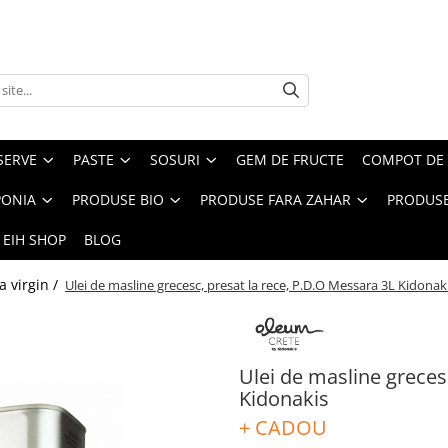
SERVE
PASTE
SOSURI
GEM DE FRUCTE
COMPOT DE 
PONIA
PRODUSE BIO
PRODUSE FARA ZAHAR
PRODUSE
 EIH SHOP
BLOG
a virgin /
Ulei de masline grecesc, presat la rece, P.D.O Messara 3L Kidonak
Ulei de masline greces
Kidonakis
+ CADOU