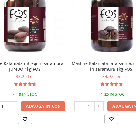
e Kalamata intregi in saramura
Masline Kalamata fara sambur
JUMBO 1kg FOS
in saramura 1kg FOS
33,29 Lei
34,97 Lei
9
IN STOC
25
IN STOC
ADAUGA IN COS
ADAUGA IN