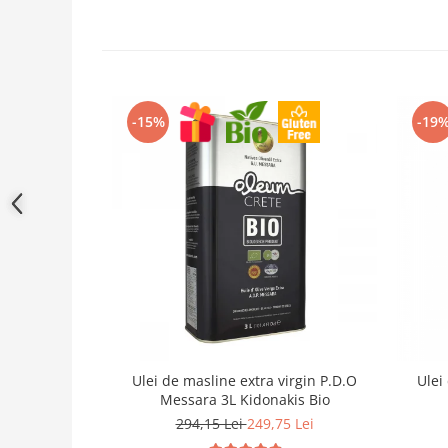
-15%
-19
Ulei de masline extra virgin P.D.O
Ulei
Messara 3L Kidonakis Bio
294,15 Lei
249,75 Lei