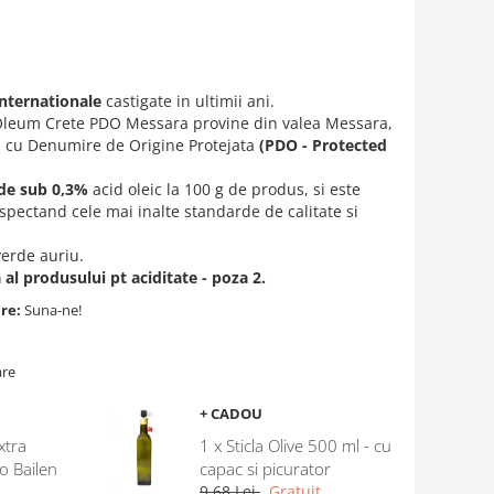
internationale
castigate in ultimii ani.
n Oleum Crete PDO Messara provine din valea Messara,
i cu
Denumire de Origine Protejata
(PDO - Protected
 de sub 0,3%
acid oleic la 100 g de produs, si este
espectand cele mai inalte standarde de calitate si
verde auriu.
 al produsului pt aciditate - poza 2.
are:
Suna-ne!
are
+ CADOU
xtra
1 x Sticla Olive 500 ml - cu
o Bailen
capac si picurator
9,68 Lei
Gratuit