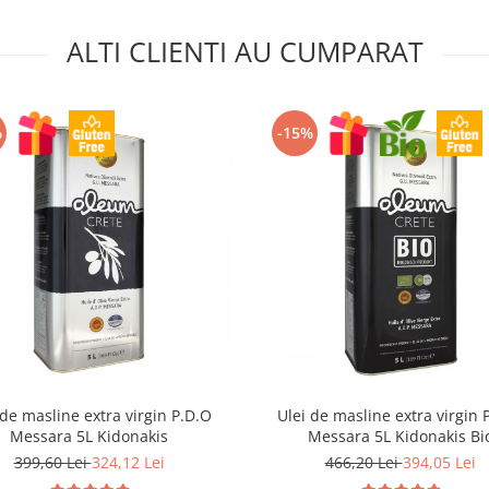
ALTI CLIENTI AU CUMPARAT
%
-15%
 de masline extra virgin P.D.O
Ulei de masline extra virgin 
Messara 5L Kidonakis
Messara 5L Kidonakis Bi
399,60 Lei
324,12 Lei
466,20 Lei
394,05 Lei