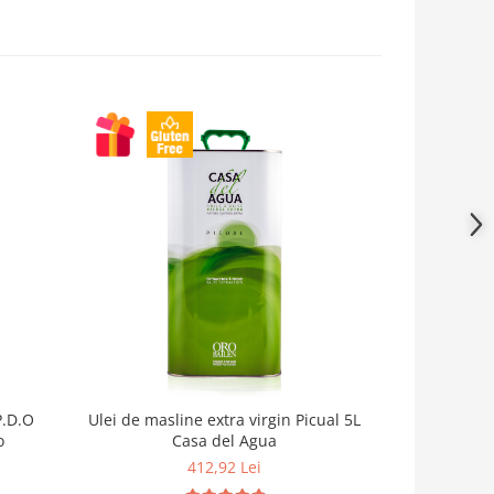
P.D.O
Ulei de masline extra virgin Picual 5L
Ulei de masli
o
Casa del Agua
2
412,92 Lei