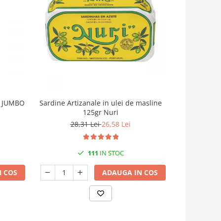
i JUMBO
Sardine Artizanale in ulei de masline
Sardine Artiz
125gr Nuri
28,31 Lei
26,58 Lei
106
111
IN STOC
 COS
ADAUGA IN COS