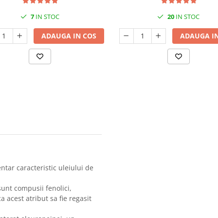
7
IN STOC
20
IN STOC
ADAUGA IN COS
ADAUGA IN
ntar caracteristic uleiului de
unt compusii fenolici,
 acest atribut sa fie regasit