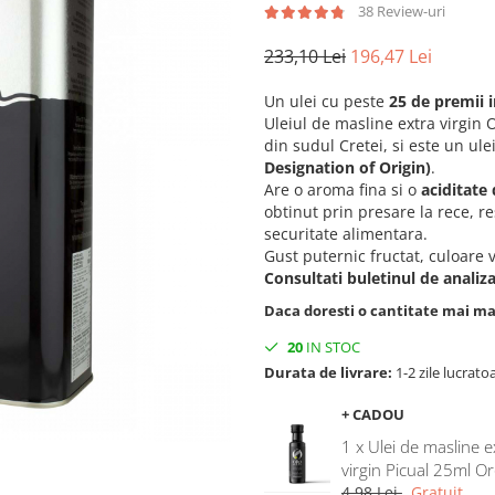
38 Review-uri
233,10 Lei
196,47 Lei
Un ulei cu peste
25 de premii 
Uleiul de masline extra virgi
din sudul Cretei, si este un ule
Designation of Origin)
.
Are o aroma fina si o
aciditate
obtinut prin presare la rece, r
securitate alimentara.
Gust puternic fructat, culoare 
Consultati buletinul de analiza
Daca doresti o cantitate mai m
20
IN STOC
Durata de livrare:
1-2 zile lucrato
+ CADOU
1 x Ulei de masline e
virgin Picual 25ml Or
4,98 Lei
Gratuit