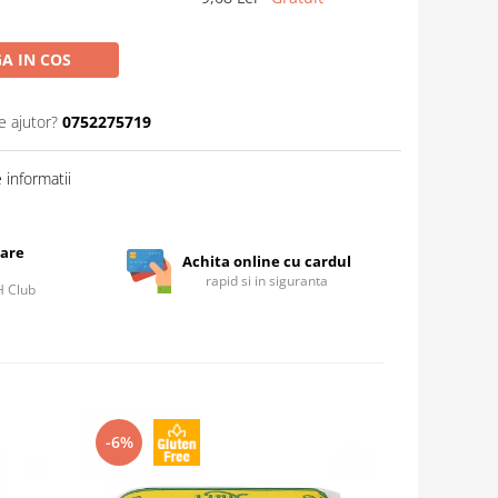
A IN COS
e ajutor?
0752275719
informatii
care
Achita online cu cardul
rapid si in siguranta
IH Club
-6%
-7%