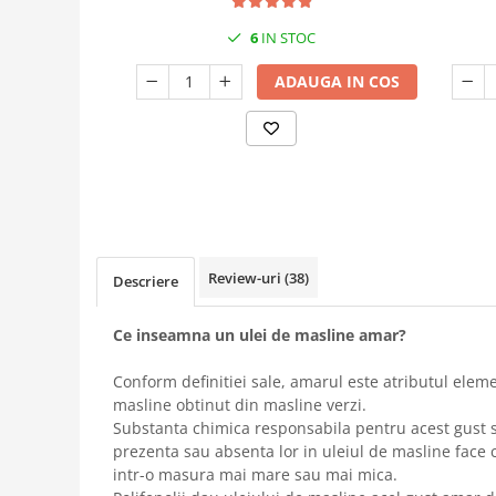
6
IN STOC
ADAUGA IN COS
Review-uri
(38)
Descriere
Ce inseamna un ulei de masline amar?
Conform definitiei sale, amarul este atributul eleme
masline obtinut din masline verzi.
Substanta chimica responsabila pentru acest gust s
prezenta sau absenta lor in uleiul de masline face ca
intr-o masura mai mare sau mai mica.