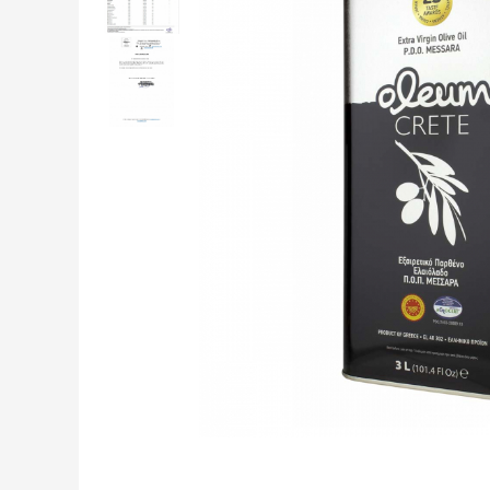
Creme tartinabile
Condimente turcesti
Ghimbir murat la borcan
Alge Nori
Supa miso