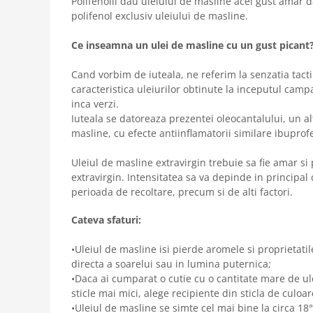
Polifenolii dau uleiului de masline acel gust amar 
polifenol exclusiv uleiului de masline.
Ce inseamna un ulei de masline cu un gust picant
Cand vorbim de iuteala, ne referim la senzatia tac
caracteristica uleiurilor obtinute la inceputul campa
inca verzi.
Iuteala se datoreaza prezentei oleocantalului, un alt
masline, cu efecte antiinflamatorii similare ibuprof
Uleiul de masline extravirgin trebuie sa fie amar si
extravirgin. Intensitatea sa va depinde in principal 
perioada de recoltare, precum si de alti factori.
Cateva sfaturi:
•Uleiul de masline isi pierde aromele si proprietati
directa a soarelui sau in lumina puternica;
•Daca ai cumparat o cutie cu o cantitate mare de ulei
sticle mai mici, alege recipiente din sticla de culoar
•Uleiul de masline se simte cel mai bine la circa 18°