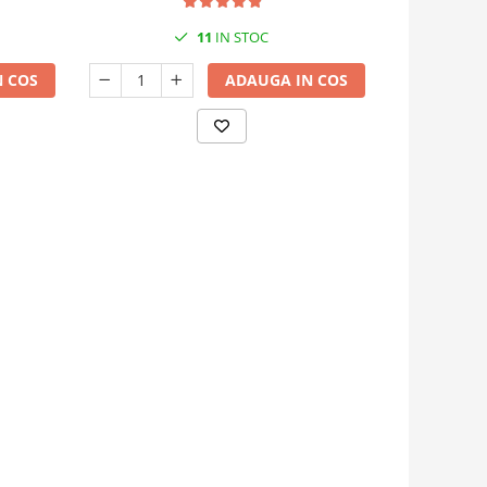
11
IN STOC
 COS
ADAUGA IN COS