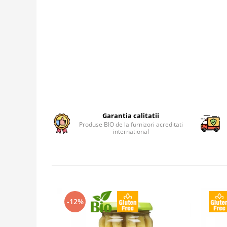
Garantia calitatii
Produse BIO de la furnizori acreditati
international
-12%