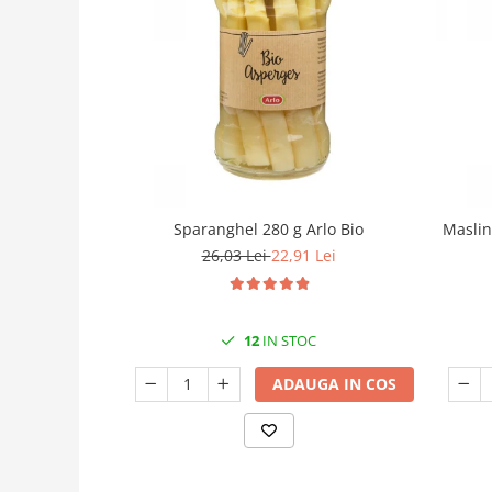
Sparanghel 280 g Arlo Bio
Maslin
26,03 Lei
22,91 Lei
12
IN STOC
ADAUGA IN COS