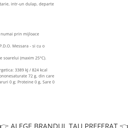
tarie, intr-un dulap, departe
e numai prin mijloace
P.D.O. Messara - si cu o
ele soarelui (maxim 25°C).
getica: 3389 kJ / 824 kcal
mononesaturate 72 g, din care
ruri 0 g; Proteine 0 g, Sare 0
👉 ALEGE BRANDUL TAU PREFERAT 