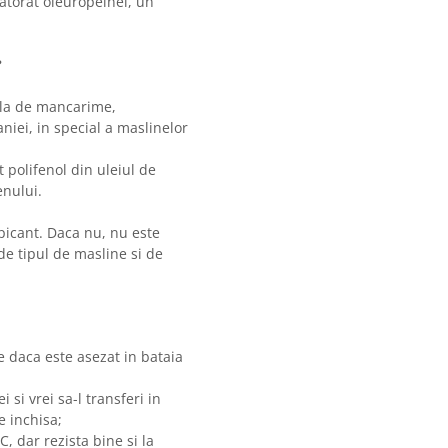
datorat oleuropeinei, un
?
tila de mancarime,
niei, in special a maslinelor
 polifenol din uleiul de
enului.
 picant. Daca nu, nu este
de tipul de masline si de
le daca este asezat in bataia
 si vrei sa-l transferi in
e inchisa;
C, dar rezista bine si la