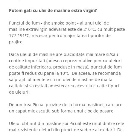
Putem gati cu ulei de masline extra virgin?
Punctul de fum - the smoke point - al unui ulei de
masline extravirgin adevarat este de 210
°
C, cu mult peste
177-191
°
C, necesar pentru majoritatea tipurilor de
prajire.
Daca uleiul de masline are o aciditate mai mare si/sau
contine impuritati (adesea reprezentative pentru uleiuri
de calitate inferioara, produse in masa), punctul de fum
poate fi redus cu pana la 10°C. De aceea, se recomanda
sa prajiti alimentele cu un ulei de masline de inalta
calitate si sa evitati amestecarea acestuia cu alte tipuri
de uleiuri.
Denumirea Picual provine de la forma maslinei, care are
un capat mic ascutit, sub forma unui cioc de pasare.
Uleiul obtinut din masline soi Picual este unul dintre cele
mai rezistente uleiuri din punct de vedere al oxidarii. De