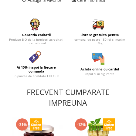
Adauga la Favorite
Cere informatii
Garantia calitatii
Livrare gratuita pentru
Produse BIO de la furnizori acreditati
comenzi de peste 150 lei si maxim
international
5kg
Ai 10% inapoi la fiecare
Achita online cu cardul
comanda
rapid si in siguranta
in puncte de fidelitate EIH Club
FRECVENT CUMPARATE
IMPREUNA
-31%
-12%