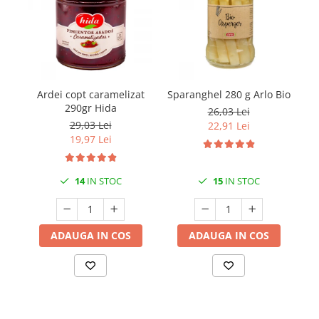
Ardei copt caramelizat
Sparanghel 280 g Arlo Bio
M
290gr Hida
26,03 Lei
29,03 Lei
22,91 Lei
19,97 Lei
14
IN STOC
15
IN STOC
ADAUGA IN COS
ADAUGA IN COS