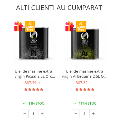
ALTI CLIENTI AU CUMPARAT
Ulei de masline extra
Ulei de masline extra
virgin Picual 2,5L Oro
virgin Arbequina 2,5L Oro
v
Bailen
Bailen
387,39 Lei
387,39 Lei
8
IN STOC
17
IN STOC