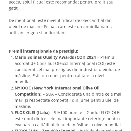
aceea, soiul Picual este recomandat pentru prajit sau
gatit.
De mentionat este nivelul ridicat de oleocanthal din
uleiul de masline Picual, care este un antiinflamator,
anticancerigen si antioxidant.
Premii internaționale de prestigiu:
Mario Solinas Quality Awards (COI) 2024
– Premiul
acordat de Consiliul Oleicol Internațional (COI) este
considerat cel mai prestigios din industria uleiului de
măsline. Este un reper pentru calitate la nivel
mondial.
NYIOOC (New York International Olive Oil
Competition)
– SUA – Considerată una dintre cele mai
mari și respectate competiții din lume pentru ulei de
măsline.
FLOS OLEI (Italia)
– 99/100 puncte – Ghidul FLOS OLEI
este unul dintre cele mai importante referințe pentru
evaluarea calității uleiului de măsline la nivel mondial.
EVOOLEUM – Top 100 (Spania)
– Include doar cele mai