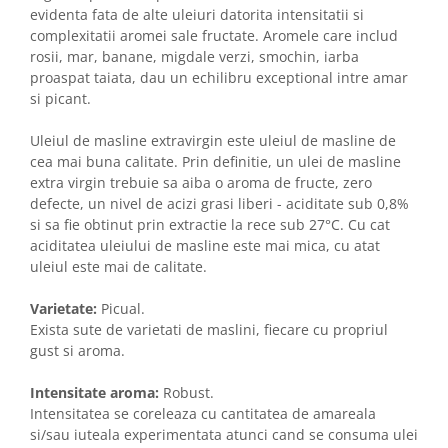
evidenta fata de alte uleiuri datorita intensitatii si
complexitatii aromei sale fructate. Aromele care includ
rosii, mar, banane, migdale verzi, smochin, iarba
proaspat taiata, dau un echilibru exceptional intre amar
si picant.
Uleiul de masline extravirgin este uleiul de masline de
cea mai buna calitate. Prin definitie, un ulei de masline
extra virgin trebuie sa aiba o aroma de fructe, zero
defecte, un nivel de acizi grasi liberi - aciditate sub 0,8%
si sa fie obtinut prin extractie la rece sub 27°C. Cu cat
aciditatea uleiului de masline este mai mica, cu atat
uleiul este mai de calitate.
Varietate:
Picual.
Exista sute de varietati de maslini, fiecare cu propriul
gust si aroma.
Intensitate aroma:
Robust.
Intensitatea se coreleaza cu cantitatea de amareala
si/sau iuteala experimentata atunci cand se consuma ulei