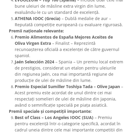
bune uleiuri de măsline extra virgin din lume,
evaluându-le cu un standard de excelență.
ATHENA IOOC (Grecia)
– Dublă medalie de aur –
Reputată competiție europeană cu evaluare riguroasă.
Premii naționale relevante:
Premio Alimentos de España Mejores Aceites de
Oliva Virgen Extra
– Finalist – Reprezintă
recunoașterea oficială a excelenței de către guvernul
spaniol.
Jaén Selección 2024
– Spania – Un premiu local extrem
de prestigios, considerat un etalon pentru uleiurile
din regiunea Jaén, cea mai importantă regiune de
producție de ulei de măsline din lume.
Premio Especial Sumiller Toshiya Tada – Olive Japan
–
Acest premiu este acordat de unul dintre cei mai
respectați somelieri de ulei de măsline din Japonia,
având o semnificație specială pe piața asiatică.
Premii speciale și competiții importante:
Best of Class – Los Angeles IOOC (SUA)
– Premiu
pentru excelență într-o categorie specifică, acordat în
cadrul uneia dintre cele mai importante competiții din