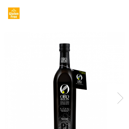
Creme tartinabile
Condimente turcesti
Ghimbir murat la borcan
Alge Nori
Supa miso