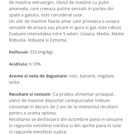
de masline extravirgin. Uleiul de masline cu putin
amareala, care creeaza putine senzatii in partea din
spate a gatului, este considerat usor.
Un ulei de masline foarte amar care provoaca o usoara
senzatie de arsura sau picant in gura si gat, este robust.
Evaluam intensitatea intre 5 valori: Usoara, Medie, Medie
Robusta, Robusta si Extrema.
333 (mg/kg)
Polifenoli:
0.10%
Aciditate:
Arome si note de degustare:
rosii, banane, migdale,
iarba
Recoltare si consum
: Ca produs alimentar proaspat,
uleiul de masline depozitat corespunzator trebuie
consumat in decurs de 2 ani de la momentul recoltarii
pentru o aroma optima.
Recoltarea se desfasoara din octombrie pana in ianuarie
in regiunile emisferei nordice si din aprilie pana in iulie
in regiunile emisferei sudice.