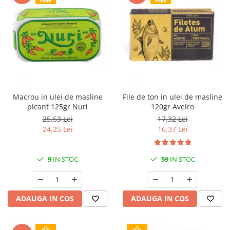
Macrou in ulei de masline
File de ton in ulei de masline
picant 125gr Nuri
120gr Aveiro
25,53 Lei
17,32 Lei
24,25 Lei
16,37 Lei
9
IN STOC
59
IN STOC
ADAUGA IN COS
ADAUGA IN COS