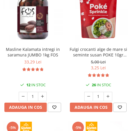
Masline Kalamata intregi in
Fulgi crocanti alge de mare si
saramura JUMBO 1kg FOS
seminte susan POKE 10gr
Saitaku
33,29 Lei
5,00 Lei
3,25 Lei
12
IN STOC
26
IN STOC
ADAUGA IN COS
ADAUGA IN COS
-5%
-5%