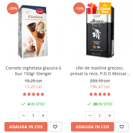
-20%
-16%
Cornete inghetata glazura 6
Ulei de masline grecesc,
buc 150gr Stenger
presat la rece, P.D.O Messara
3L Kidonakis
15,25 Lei
233,10 Lei
12,20 Lei
196,47 Lei
4
IN STOC
20
IN STOC
ADAUGA IN COS
ADAUGA IN COS