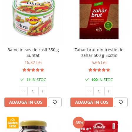
Bame in sos de rosii 350 g
Zahar brut din trestie de
Suntat
zahar 500 g Exotic
16,82 Lei
5,66 Lei
11
IN STOC
100
IN STOC
ADAUGA IN COS
ADAUGA IN COS
-35%