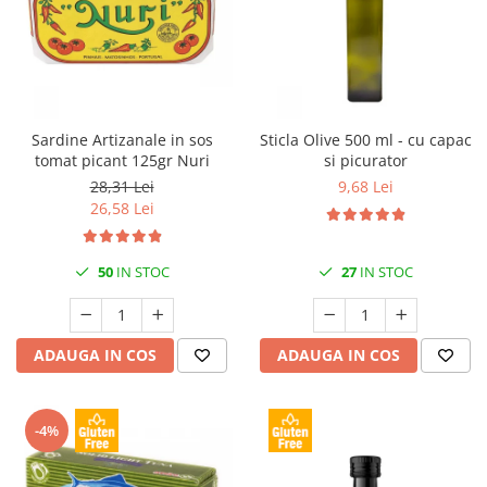
Sardine Artizanale in sos
Sticla Olive 500 ml - cu capac
tomat picant 125gr Nuri
si picurator
28,31 Lei
9,68 Lei
26,58 Lei
50
IN STOC
27
IN STOC
ADAUGA IN COS
ADAUGA IN COS
-4%