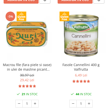
-5%
Macrou file (fara piele si oase)
Fasole Cannellini 400 g
in ulei de masline picant
Valfrutta
125gr Nuri
30,97 Lei
6,49 Lei
29,42 Lei
21
IN STOC
44
IN STOC