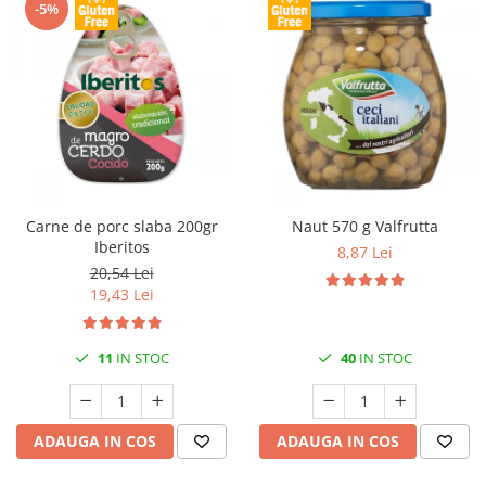
-5%
Carne de porc slaba 200gr
Naut 570 g Valfrutta
Iberitos
8,87 Lei
20,54 Lei
19,43 Lei
11
IN STOC
40
IN STOC
ADAUGA IN COS
ADAUGA IN COS