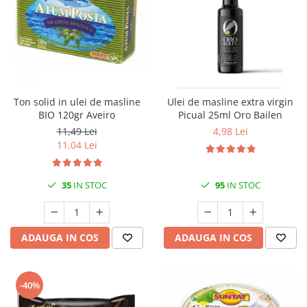
Ton solid in ulei de masline
Ulei de masline extra virgin
BIO 120gr Aveiro
Picual 25ml Oro Bailen
11,49 Lei
4,98 Lei
11,04 Lei
35
IN STOC
95
IN STOC
ADAUGA IN COS
ADAUGA IN COS
-40%