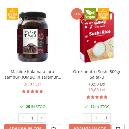
-3%
Masline Kalamata fara
Orez pentru Sushi 500gr
samburi JUMBO in saramura
Saitaku
1kg FOS
34,97 Lei
13,99 Lei
13,60 Lei
25
IN STOC
12
IN STOC
ADAUGA IN COS
ADAUGA IN COS