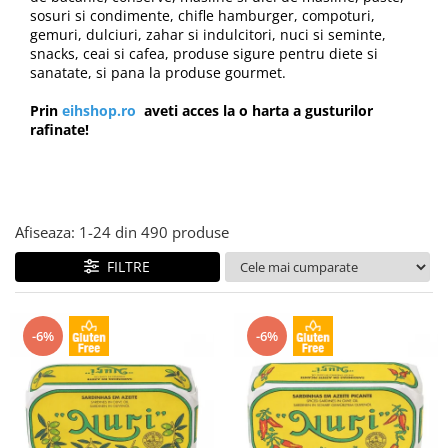
Creme tartinabile
sosuri si condimente, chifle hamburger, compoturi,
Condimente turcesti
gemuri, dulciuri, zahar si indulcitori, nuci si seminte,
snacks, ceai si cafea, produse sigure pentru diete si
Ghimbir murat la borcan
sanatate, si pana la produse gourmet.
Alge Nori
Prin
eihshop.ro
aveti acces la o harta a gusturilor
Supa miso
rafinate!
Afiseaza:
1-
24
din
490
produse
FILTRE
-6%
-6%