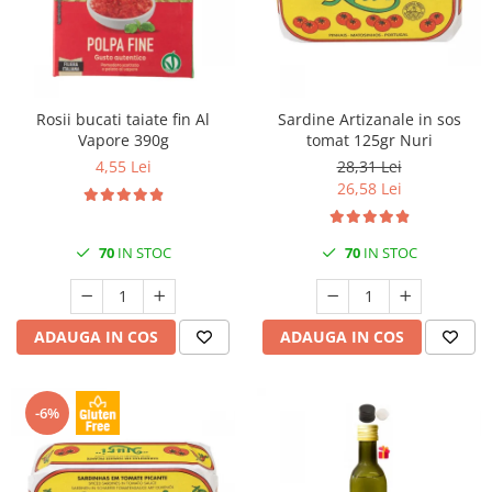
Rosii bucati taiate fin Al
Sardine Artizanale in sos
Vapore 390g
tomat 125gr Nuri
4,55 Lei
28,31 Lei
26,58 Lei
70
IN STOC
70
IN STOC
ADAUGA IN COS
ADAUGA IN COS
-6%