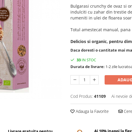
Bulgarasi crunchy de ovaz si 
indulciti cu zahar din trestie 
rumeniti in ulei de floarea soar
Totul amestecat manual, pana la
Delicios si organic, pentru dim
Daca doresti o cantitate mai m
33
IN STOC
Durata de livrare:
1-2 zile lucrato
ADAUG
Cod Produs:
41109
Ai nevoie d
Adauga la Favorite
Cere 
Ai 10% inapoi la fie
Livrare gratuita pentru