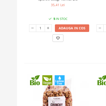
35,41 Lei
5
IN STOC
ADAUGA IN COS