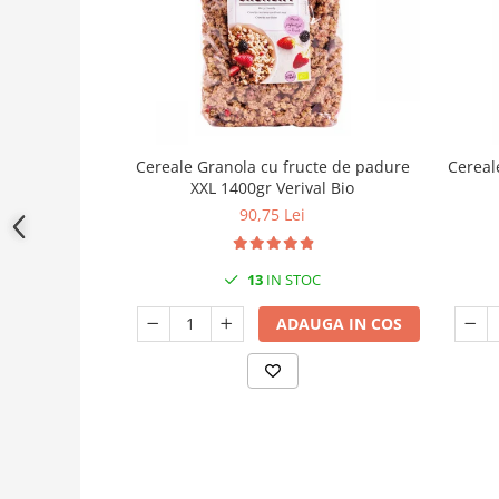
Cereale Granola cu fructe de padure
Cereale
XXL 1400gr Verival Bio
90,75 Lei
13
IN STOC
ADAUGA IN COS