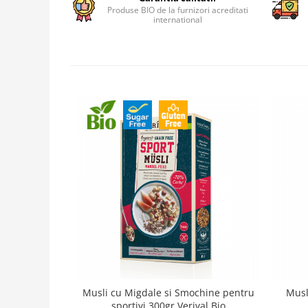
Produse BIO de la furnizori acreditati
international
Musli cu Migdale si Smochine pentru
Musl
sportivi 300gr Verival Bio