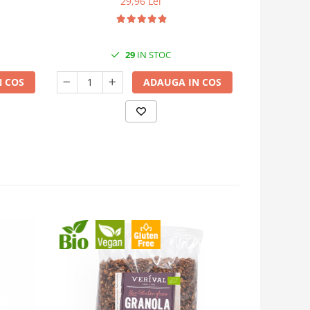
29,96 Lei
29
IN STOC
 COS
ADAUGA IN COS
-50%