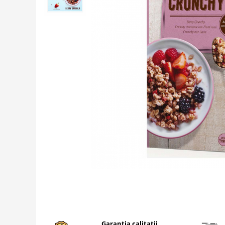
Creme tartinabile
Condimente turcesti
Ghimbir murat la borcan
Alge Nori
Supa miso
Garantia calitatii