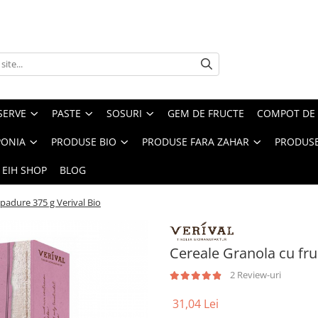
SERVE
PASTE
SOSURI
GEM DE FRUCTE
COMPOT DE 
PONIA
PRODUSE BIO
PRODUSE FARA ZAHAR
PRODUSE
 EIH SHOP
BLOG
 padure 375 g Verival Bio
Cereale Granola cu fru
2 Review-uri
31,04 Lei