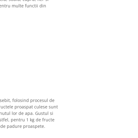
entru multe functii din
ebit, folosind procesul de
Fructele proaspat culese sunt
utul lor de apa. Gustul si
tfel, pentru 1 kg de fructe
te de padure proaspete.