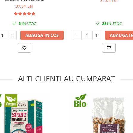
31,04 Lei
37,51 Lei
5
IN STOC
28
IN STOC
ADAUGA IN COS
ADAUGA IN
ALTI CLIENTI AU CUMPARAT