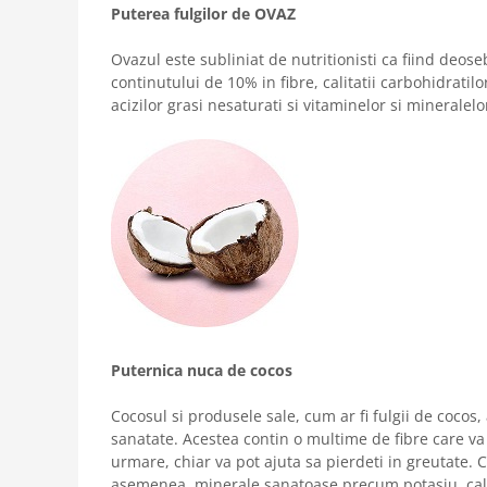
Puterea fulgilor de OVAZ
Ovazul este subliniat de nutritionisti ca fiind deose
continutului de 10% in fibre, calitatii carbohidratilo
acizilor grasi nesaturati si vitaminelor si mineralelo
Puternica nuca de cocos
Cocosul si produsele sale, cum ar fi fulgii de cocos
sanatate. Acestea contin o multime de fibre care va p
urmare, chiar va pot ajuta sa pierdeti in greutate. C
asemenea, minerale sanatoase precum potasiu, calci