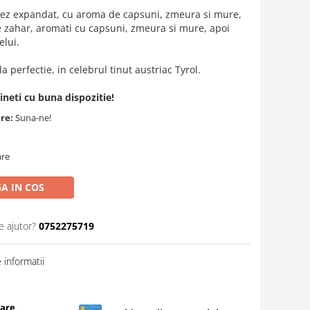
orez expandat, cu aroma de capsuni, zmeura si mure,
de zahar, aromati cu capsuni, zmeura si mure, apoi
elui.
 perfectie, in celebrul tinut austriac Tyrol.
ineti cu buna dispozitie!
are:
Suna-ne!
are
A IN COS
e ajutor?
0752275719
informatii
care