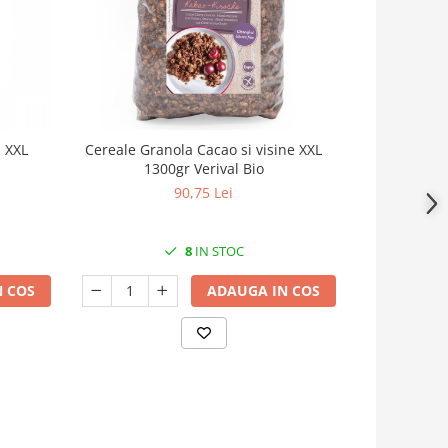
a XXL
Cereale Granola Cacao si visine XXL
Cereale Gran
1300gr Verival Bio
90,75 Lei
31
8
IN STOC
 COS
ADAUGA IN COS