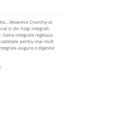
 dvs., deoarece Crunchy-ul
ut si din fulgi integrali,
. Faina integrala regleaza
 satietate pentru mai mult
integrala asigura o digestie
!