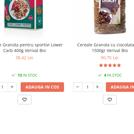
 Granola pentru sportivi Lower
Cereale Granola cu ciocolat
Carb 400g Verival Bio
1500gr Verival Bio
38,42 Lei
90,75 Lei
13
IN STOC
4
IN STOC
ADAUGA IN COS
ADAUGA IN