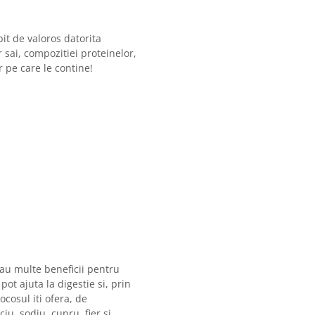
bit de valoros datorita
r sai, compozitiei proteinelor,
r pe care le contine!
, au multe beneficii pentru
ot ajuta la digestie si, prin
ocosul iti ofera, de
u, sodiu, cupru, fier si