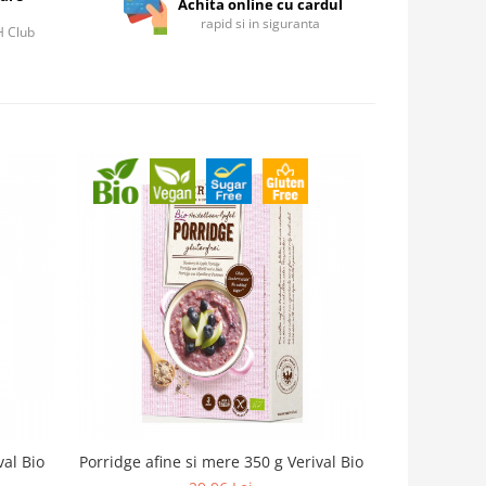
Achita online cu cardul
rapid si in siguranta
IH Club
val Bio
Porridge afine si mere 350 g Verival Bio
Curmale cu fu