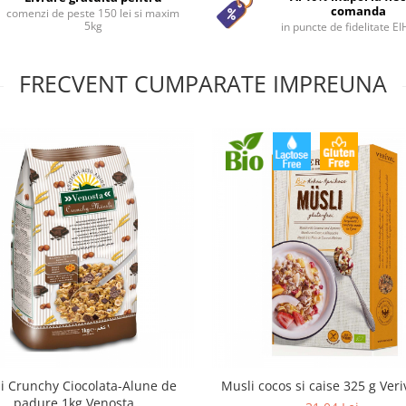
comanda
comenzi de peste 150 lei si maxim
5kg
in puncte de fidelitate E
FRECVENT CUMPARATE IMPREUNA
i Crunchy Ciocolata-Alune de
Musli cocos si caise 325 g Veri
padure 1kg Venosta