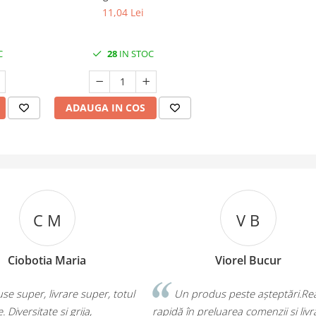
11,04 Lei
C
28
IN STOC
ADAUGA IN COS
C M
V B
Ciobotia Maria
Viorel Bucur
se super, livrare super, totul
Un produs peste așteptări.Rea
. Diversitate si grija,
rapidă în preluarea comenzii și liv