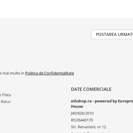
POSTAREA URMA
la mai multe in
Politica de Confidentialitate
DATE COMERCIALE
 Plata
eihshop.ro - powered by Europr
e Retur
House
J40/826/2010
RO26440170
Str. Renasterii, nr.12