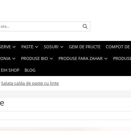
SERVE
PASTE
SOSURI
GEM DE FRUCTE
COMPOT DE 
PONIA
PRODUSE BIO
PRODUSE FARA ZAHAR
PRODUSE
 EIH SHOP
BLOG
/
Salata calda de paste cu linte
te