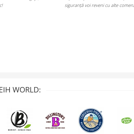
c!
siguranță voi reveni cu alte comenz
EIH WORLD: