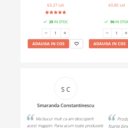
I.G.P.
63,27 Lei
43,85 Lei
25
IN STOC
50
IN STO
ADAUGA IN COS
ADAUGA IN COS
S C
a
Smaranda Constantinescu
Ma bucur mult ca am descoperit
Produ
acest magazin. Pana acum toate produsele
foarte bine