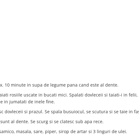
aprox. 10 minute in supa de legume pana cand este al dente.
iati rosiile uscate in bucati mici. Spalati dovleceii si taiati-i in felii,
e in jumatati de inele fine.
sc dovleceii si prazul. Se spala busuiocul, se scutura si se taie in fas
sunt al dente. Se scurg si se clatesc sub apa rece.
mico, masala, sare, piper, sirop de artar si 3 linguri de ulei.