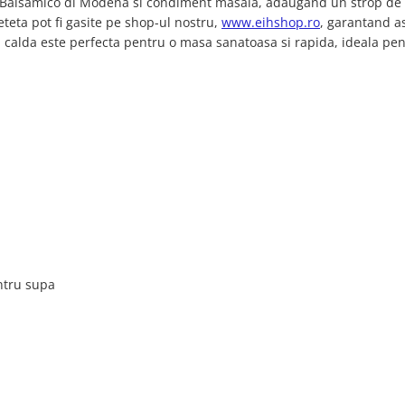
e Balsamico di Modena si condiment masala, adaugand un strop de 
teta pot fi gasite pe shop-ul nostru,
www.eihshop.ro
, garantand as
ta calda este perfecta pentru o masa sanatoasa si rapida, ideala pe
entru supa