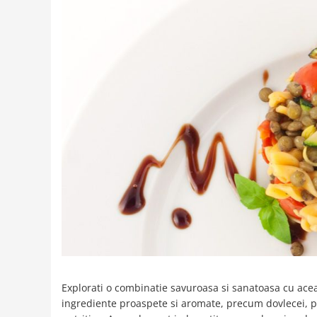
Creme tartinabile
Condimente turcesti
Ghimbir murat la borcan
Alge Nori
Supa miso
Explorati o combinatie savuroasa si sanatoasa cu aceas
ingrediente proaspete si aromate, precum dovlecei, pra