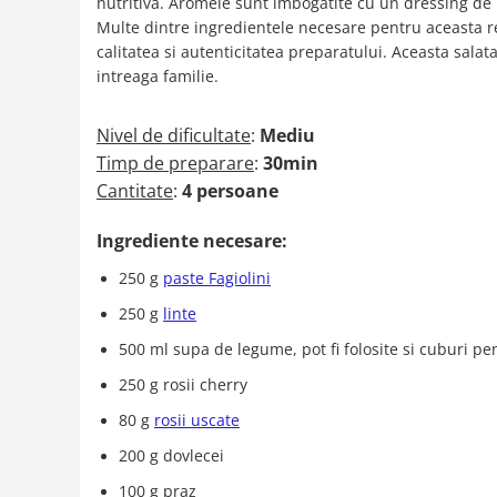
nutritiva. Aromele sunt imbogatite cu un dressing d
Multe dintre ingredientele necesare pentru aceasta re
calitatea si autenticitatea preparatului. Aceasta sala
intreaga familie.
Nivel de dificultate
:
Mediu
Timp de preparare
:
30min
Cantitate
:
4 persoane
Ingrediente necesare:
250 g
paste Fagiolini
250 g
linte
500 ml supa de legume, pot fi folosite si cuburi p
250 g rosii cherry
80 g
rosii uscate
200 g dovlecei
100 g praz