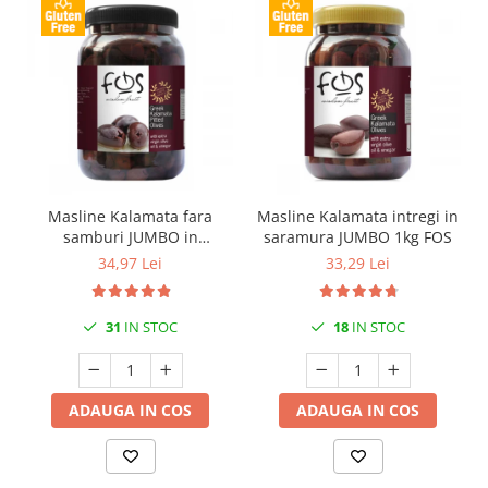
Masline Kalamata fara
Masline Kalamata intregi in
samburi JUMBO in
saramura JUMBO 1kg FOS
saramura 1kg FOS
34,97 Lei
33,29 Lei
31
IN STOC
18
IN STOC
ADAUGA IN COS
ADAUGA IN COS