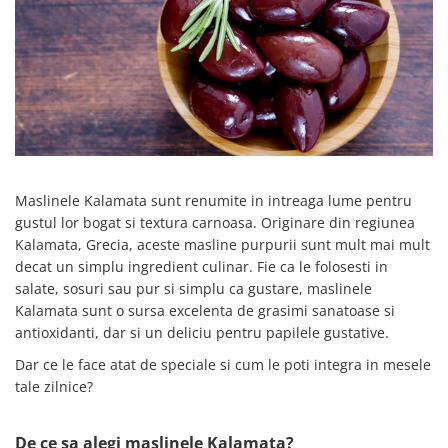
Creme tartinabile
Condimente turcesti
Ghimbir murat la borcan
Alge Nori
Supa miso
Maslinele Kalamata sunt renumite in intreaga lume pentru
gustul lor bogat si textura carnoasa. Originare din regiunea
Kalamata, Grecia, aceste masline purpurii sunt mult mai mult
decat un simplu ingredient culinar. Fie ca le folosesti in
salate, sosuri sau pur si simplu ca gustare, maslinele
Kalamata sunt o sursa excelenta de grasimi sanatoase si
antioxidanti, dar si un deliciu pentru papilele gustative.
Dar ce le face atat de speciale si cum le poti integra in mesele
tale zilnice?
De ce sa alegi maslinele Kalamata?