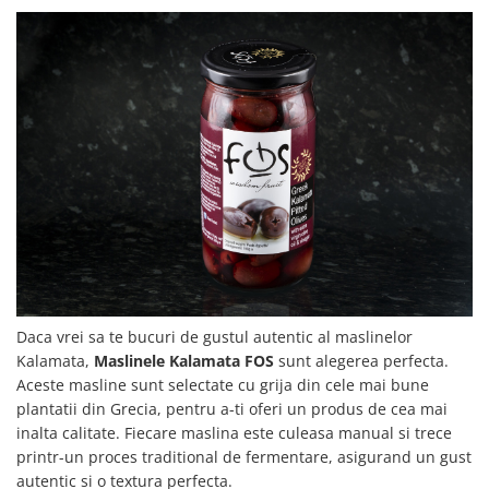
Daca vrei sa te bucuri de gustul autentic al maslinelor
Kalamata,
Maslinele Kalamata FOS
sunt alegerea perfecta.
Aceste masline sunt selectate cu grija din cele mai bune
plantatii din Grecia, pentru a-ti oferi un produs de cea mai
inalta calitate. Fiecare maslina este culeasa manual si trece
printr-un proces traditional de fermentare, asigurand un gust
autentic si o textura perfecta.