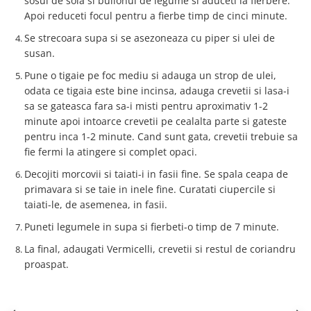
sosul de soia si bulionul de legume si aduceti la fierbere.
Apoi reduceti focul pentru a fierbe timp de cinci minute.
Se strecoara supa si se asezoneaza cu piper si ulei de
susan.
Pune o tigaie pe foc mediu si adauga un strop de ulei,
odata ce tigaia este bine incinsa, adauga crevetii si lasa-i
sa se gateasca fara sa-i misti pentru aproximativ 1-2
minute apoi intoarce crevetii pe cealalta parte si gateste
pentru inca 1-2 minute. Cand sunt gata, crevetii trebuie sa
fie fermi la atingere si complet opaci.
Decojiti morcovii si taiati-i in fasii fine. Se spala ceapa de
primavara si se taie in inele fine. Curatati ciupercile si
taiati-le, de asemenea, in fasii.
Puneti legumele in supa si fierbeti-o timp de 7 minute.
La final, adaugati Vermicelli, crevetii si restul de coriandru
proaspat.