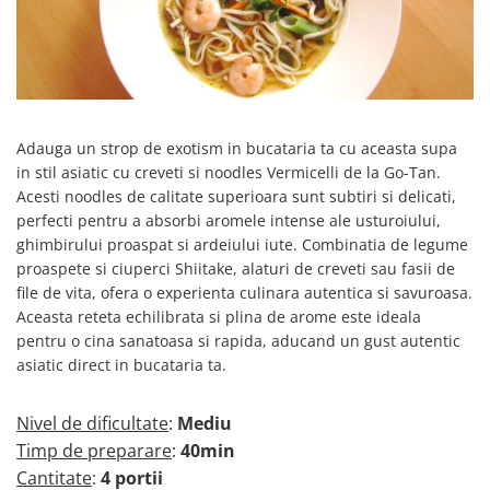
Creme tartinabile
Condimente turcesti
Ghimbir murat la borcan
Alge Nori
Supa miso
Adauga un strop de exotism in bucataria ta cu aceasta supa
in stil asiatic cu creveti si noodles Vermicelli de la Go-Tan.
Acesti noodles de calitate superioara sunt subtiri si delicati,
perfecti pentru a absorbi aromele intense ale usturoiului,
ghimbirului proaspat si ardeiului iute. Combinatia de legume
proaspete si ciuperci Shiitake, alaturi de creveti sau fasii de
file de vita, ofera o experienta culinara autentica si savuroasa.
Aceasta reteta echilibrata si plina de arome este ideala
pentru o cina sanatoasa si rapida, aducand un gust autentic
asiatic direct in bucataria ta.
Nivel de dificultate
:
Mediu
Timp de preparare
:
40min
Cantitate
:
4 portii