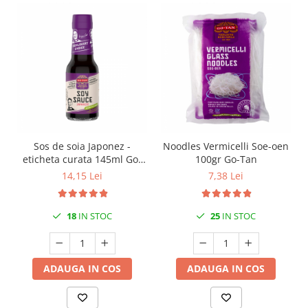
Sos de soia Japonez -
Noodles Vermicelli Soe-oen
eticheta curata 145ml Go-
100gr Go-Tan
Tan
14,15 Lei
7,38 Lei
18
IN STOC
25
IN STOC
ADAUGA IN COS
ADAUGA IN COS