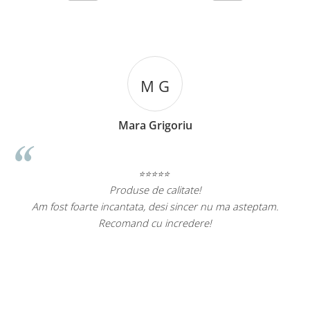
M G
Mara Grigoriu
⭐⭐⭐⭐⭐
t
Produse de calitate!
Am fost foarte incantata, desi sincer nu ma asteptam.
Recomand cu incredere!