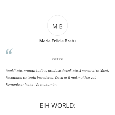
M A
Monia Antohe
Comanda sosește mereu rapid, toate produsele sunt foarte
atent ambalate, produsele sunt de f buna calitate, comunicare
foarte buna cu angajații EIH.
cat.
EIH WORLD: