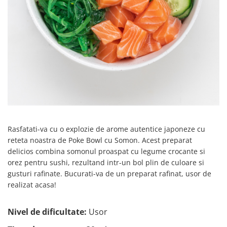
Creme tartinabile
Condimente turcesti
Ghimbir murat la borcan
Alge Nori
Supa miso
Rasfatati-va cu o explozie de arome autentice japoneze cu
reteta noastra de Poke Bowl cu Somon. Acest preparat
delicios combina somonul proaspat cu legume crocante si
orez pentru sushi, rezultand intr-un bol plin de culoare si
gusturi rafinate. Bucurati-va de un preparat rafinat, usor de
realizat acasa!
Nivel de dificultate:
Usor