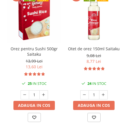
Orez pentru Sushi 500gr
Otet de orez 150ml Saitaku
Saitaku
9,08 Lei
13,99 Lei
8,77 Lei
13,60 Lei
25
IN STOC
24
IN STOC
ADAUGA IN COS
ADAUGA IN COS