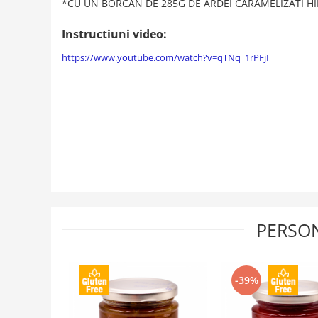
*CU UN BORCAN DE 285G DE ARDEI CARAMELIZATI HID
Instructiuni video:
https://www.youtube.com/watch?v=qTNq_1rPFjI
PERSON
-39%