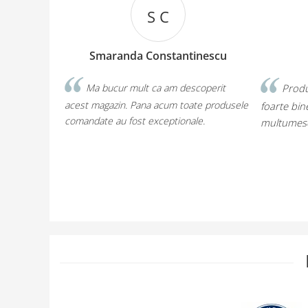
S C
C M
randa Constantinescu
Ciobotia Maria
cur mult ca am descoperit
Produse super, livrare super, 
zin. Pana acum toate produsele
foarte bine. Diversitate si grija,
au fost exceptionale.
multumesc!