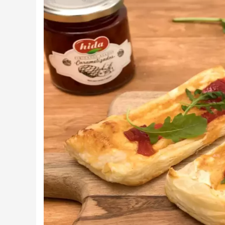
Creme tartinabile
Condimente turcesti
Ghimbir murat la borcan
Alge Nori
Supa miso