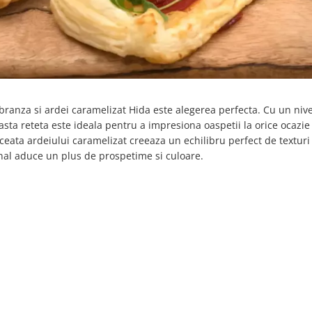
u branza si ardei caramelizat Hida este alegerea perfecta. Cu un niv
asta reteta este ideala pentru a impresiona oaspetii la orice ocazie
eata ardeiului caramelizat creeaza un echilibru perfect de texturi 
nal aduce un plus de prospetime si culoare.