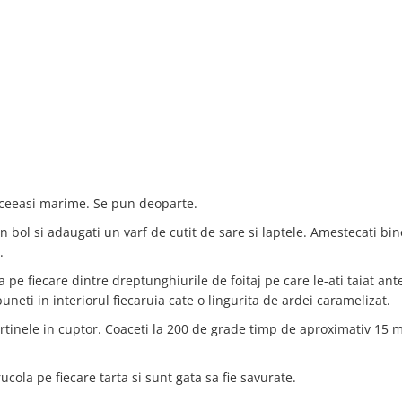
e aceeasi marime. Se pun deoparte.
 bol si adaugati un varf de cutit de sare si laptele. Amestecati bi
.
pe fiecare dintre dreptunghiurile de foitaj pe care le-ati taiat ante
uneti in interiorul fiecaruia cate o lingurita de ardei caramelizat.
artinele in cuptor. Coaceti la 200 de grade timp de aproximativ 15 
cola pe fiecare tarta si sunt gata sa fie savurate.