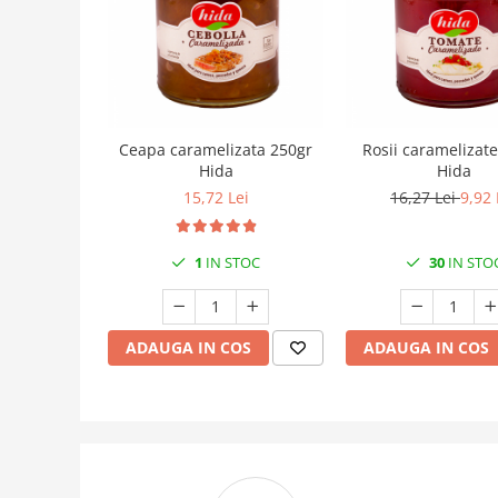
Ceapa caramelizata 250gr
Rosii caramelizat
Hida
Hida
15,72 Lei
16,27 Lei
9,92 
1
IN STOC
30
IN STO
ADAUGA IN COS
ADAUGA IN COS