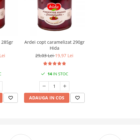
e 285gr
Ardei copt caramelizat 290gr
Hida
Lei
29,03 Lei
19,97 Lei
C
14
IN STOC
ADAUGA IN COS