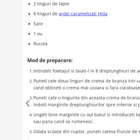
2 linguri de lapte
8 linguri de
ardei caramelizati Hida
Sare
1 ou
Rucola
Mod de preparare:
Intindeti foietajul si taiati-l in 8 dreptunghiuri d
Puneti cele doua linguri de crema de branza intr-un
cand obtineti o crema mai usoara si fara cocoloase
Puneti cate o lingurita din aceasta crema de branza 
Indoiti marginile dreptunghiurilor spre interior si p
Ungeti bine marginile cu oul batut si introduceti t
sau pana cand se rumenesc.
Odata scoase din cuptor, puneti cateva frunze de ru