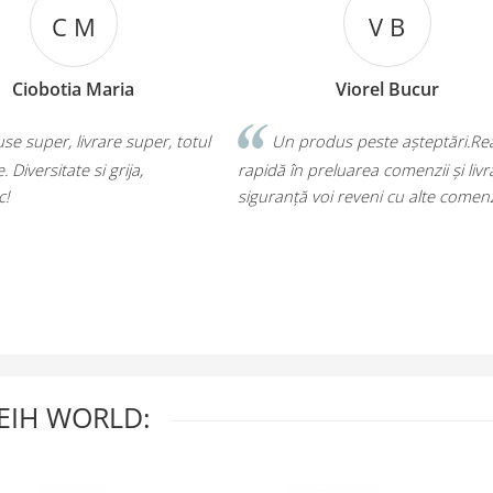
V B
Viorel Bucur
Ioa
totul
Un produs peste așteptări.Reactie
Produsele 
rapidă în preluarea comenzii și livrare.Cu
descrierea. Coma
siguranță voi reveni cu alte comenzi.
Recomand!
EIH WORLD: