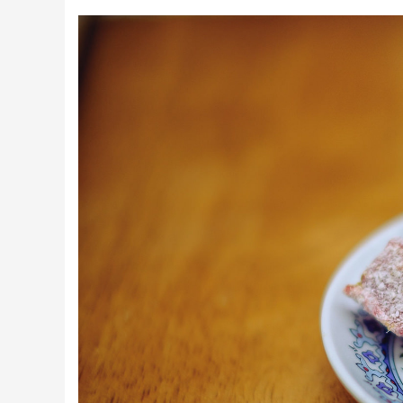
Creme tartinabile
Condimente turcesti
Ghimbir murat la borcan
Alge Nori
Supa miso