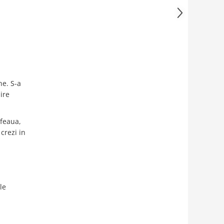
ne. S-a
ire
afeaua,
crezi in
le