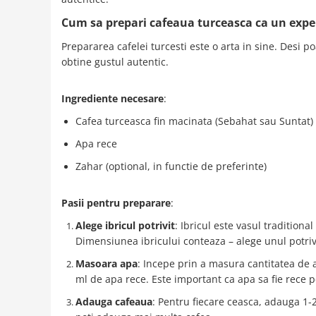
Cum sa prepari cafeaua turceasca ca un expe
Prepararea cafelei turcesti este o arta in sine. Desi p
obtine gustul autentic.
Ingrediente necesare
:
Cafea turceasca fin macinata (Sebahat sau Suntat)
Apa rece
Zahar (optional, in functie de preferinte)
Pasii pentru preparare
:
Alege ibricul potrivit
: Ibricul este vasul tradition
Dimensiunea ibricului conteaza – alege unul potrivi
Masoara apa
: Incepe prin a masura cantitatea de a
ml de apa rece. Este important ca apa sa fie rece p
Adauga cafeaua
: Pentru fiecare ceasca, adauga 1-2