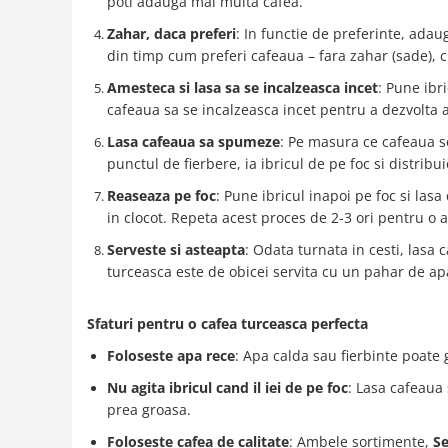
poti adauga mai multa cafea.
Zahar, daca preferi
: In functie de preferinte, adau
din timp cum preferi cafeaua – fara zahar (sade), cu
Amesteca si lasa sa se incalzeasca incet
: Pune ibr
cafeaua sa se incalzeasca incet pentru a dezvolta 
Lasa cafeaua sa spumeze
: Pe masura ce cafeaua s
punctul de fierbere, ia ibricul de pe foc si distrib
Reaseaza pe foc
: Pune ibricul inapoi pe foc si las
in clocot. Repeta acest proces de 2-3 ori pentru o
Serveste si asteapta
: Odata turnata in cesti, lasa
turceasca este de obicei servita cu un pahar de ap
Sfaturi pentru o cafea turceasca perfecta
Foloseste apa rece
: Apa calda sau fierbinte poate
Nu agita ibricul cand il iei de pe foc
: Lasa cafeaua
prea groasa.
Foloseste cafea de calitate
: Ambele sortimente,
S