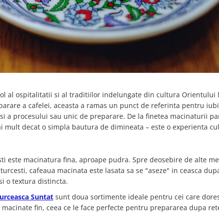
l ospitalitatii si al traditiilor indelungate din cultura Orientului 
rare a cafelei, aceasta a ramas un punct de referinta pentru iubi
si a procesului sau unic de preparare. De la finetea macinaturii pa
ai mult decat o simpla bautura de dimineata – este o experienta cul
cesti este macinatura fina, aproape pudra. Spre deosebire de alte m
 turcesti, cafeaua macinata este lasata sa se "aseze" in ceasca dup
i o textura distincta.
urceasca Suntat
sunt doua sortimente ideale pentru cei care dore
 macinate fin, ceea ce le face perfecte pentru prepararea dupa ret