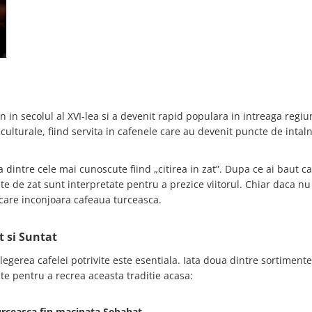
in secolul al XVI-lea si a devenit rapid populara in intreaga regiu
 culturale, fiind servita in cafenele care au devenit puncte de intaln
na dintre cele mai cunoscute fiind „citirea in zat”. Dupa ce ai baut c
te de zat sunt interpretate pentru a prezice viitorul. Chiar daca nu 
a care inconjoara cafeaua turceasca.
 si Suntat
legerea cafelei potrivite este esentiala. Iata doua dintre sortimente
e pentru a recrea aceasta traditie acasa:
urceasca fin macinata Sebahat