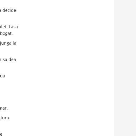
ca decide
let. Lasa
 bogat.
junga la
sa sa dea
aua
mar.
xtura
de