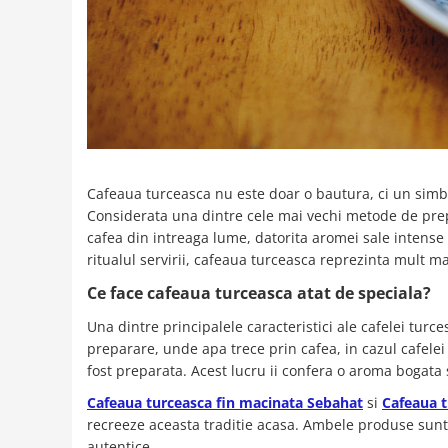
Cafeaua turceasca nu este doar o bautura, ci un simbol a
Considerata una dintre cele mai vechi metode de prepa
cafea din intreaga lume, datorita aromei sale intense 
ritualul servirii, cafeaua turceasca reprezinta mult m
Ce face cafeaua turceasca atat de speciala?
Una dintre principalele caracteristici ale cafelei tur
preparare, unde apa trece prin cafea, in cazul cafelei
fost preparata. Acest lucru ii confera o aroma bogata s
Cafeaua turceasca fin macinata Sebahat
si
Cafeaua t
recreeze aceasta traditie acasa. Ambele produse sunt
autentice.