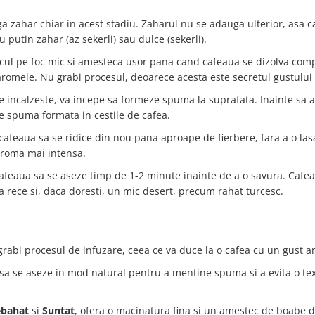
ga zahar chiar in acest stadiu. Zaharul nu se adauga ulterior, asa 
 putin zahar (az sekerli) sau dulce (sekerli).
icul pe foc mic si amesteca usor pana cand cafeaua se dizolva comp
aromele. Nu grabi procesul, deoarece acesta este secretul gustului
e incalzeste, va incepe sa formeze spuma la suprafata. Inainte sa a
uie spuma formata in cestile de cafea.
a cafeaua sa se ridice din nou pana aproape de fierbere, fara a o la
 aroma mai intensa.
 cafeaua sa se aseze timp de 1-2 minute inainte de a o savura. Cafe
a rece si, daca doresti, un mic desert, precum rahat turcesc.
 grabi procesul de infuzare, ceea ce va duce la o cafea cu un gust a
 sa se aseze in mod natural pentru a mentine spuma si a evita o te
ebahat
si
Suntat
, ofera o macinatura fina si un amestec de boabe 