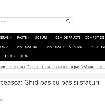
SERVE
PASTE
SOSURI
GEM DE FRUCTE
COMPOT DE 
PONIA
PRODUSE BIO
PRODUSE FARA ZAHAR
PRODUSE
 EIH SHOP
BLOG
um se prepara cafeaua turceasca: Ghid pas cu pas si sfaturi practi
easca: Ghid pas cu pas si sfaturi
sca