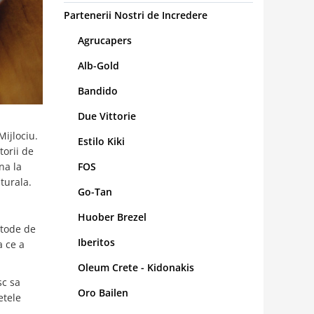
Partenerii Nostri de Incredere
Agrucapers
Alb-Gold
Bandido
Due Vittorie
Mijlociu.
Estilo Kiki
torii de
FOS
na la
turala.
Go-Tan
Huober Brezel
etode de
Iberitos
a ce a
Oleum Crete - Kidonakis
sc sa
Oro Bailen
etele