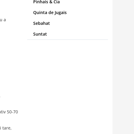
Pinhais & Cia
Quinta de Jugais
ru a
Sebahat
Suntat
.
ativ 50-70
 tare,