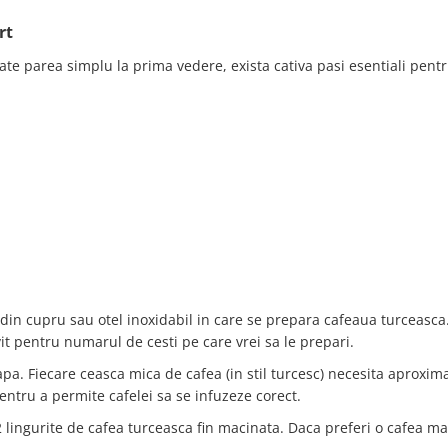
rt
oate parea simplu la prima vedere, exista cativa pasi esentiali pent
al din cupru sau otel inoxidabil in care se prepara cafeaua turceasca
t pentru numarul de cesti pe care vrei sa le prepari.
pa. Fiecare ceasca mica de cafea (in stil turcesc) necesita aproxim
entru a permite cafelei sa se infuzeze corect.
 lingurite de cafea turceasca fin macinata. Daca preferi o cafea mai