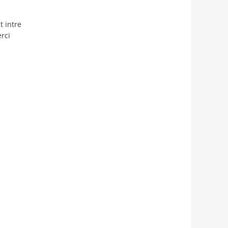
t intre
rci