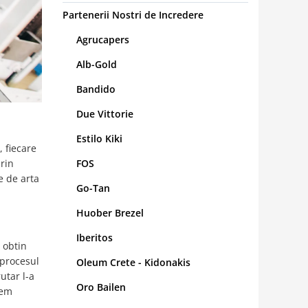
Partenerii Nostri de Incredere
Agrucapers
Alb-Gold
Bandido
Due Vittorie
Estilo Kiki
 fiecare
prin
FOS
e de arta
Go-Tan
Huober Brezel
Iberitos
 obtin
 procesul
Oleum Crete - Kidonakis
utar l-a
Oro Bailen
vem