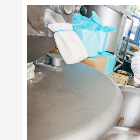
Creme tartinabile
Condimente turcesti
Ghimbir murat la borcan
Alge Nori
Supa miso