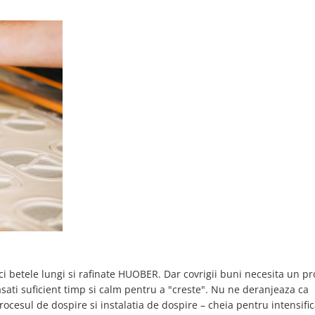
ici betele lungi si rafinate HUOBER. Dar covrigii buni necesita un p
lasati suficient timp si calm pentru a "creste". Nu ne deranjeaza ca
rocesul de dospire si instalatia de dospire – cheia pentru intensifi