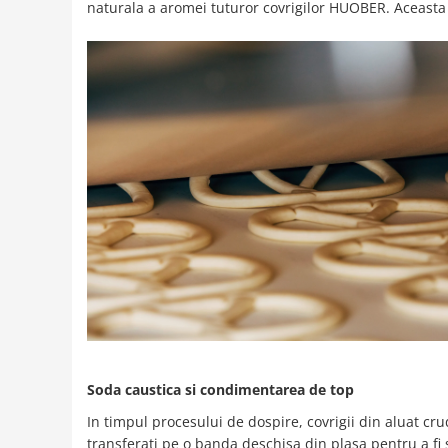
naturala a aromei tuturor covrigilor HUOBER. Aceasta 
Soda caustica si condimentarea de top
In timpul procesului de dospire, covrigii din aluat c
transferati pe o banda deschisa din plasa pentru a fi 