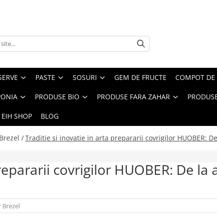
SERVE
PASTE
SOSURI
GEM DE FRUCTE
COMPOT DE 
PONIA
PRODUSE BIO
PRODUSE FARA ZAHAR
PRODUSE
 EIH SHOP
BLOG
rezel /
Traditie si inovatie in arta prepararii covrigilor HUOBER: De
prepararii covrigilor HUOBER: De la 
 Brezel