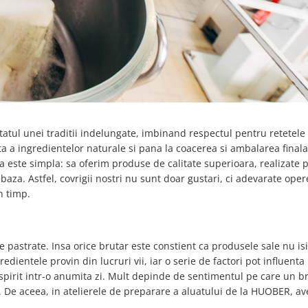
tatul unei traditii indelungate, imbinand respectul pentru retetele
a a ingredientelor naturale si pana la coacerea si ambalarea finala,
tra este simpla: sa oferim produse de calitate superioara, realizate 
aza. Astfel, covrigii nostri nu sunt doar gustari, ci adevarate oper
n timp.
 pastrate. Insa orice brutar este constient ca produsele sale nu isi
edientele provin din lucruri vii, iar o serie de factori pot influenta
spirit intr-o anumita zi. Mult depinde de sentimentul pe care un br
. De aceea, in atelierele de preparare a aluatului de la HUOBER, a