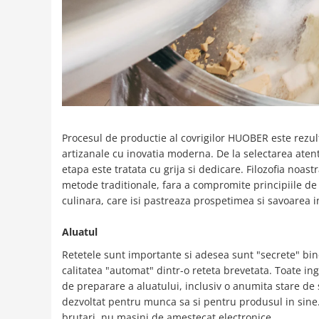
Procesul de productie al covrigilor HUOBER este rezul
artizanale cu inovatia moderna. De la selectarea atent
etapa este tratata cu grija si dedicare. Filozofia noas
metode traditionale, fara a compromite principiile de b
culinara, care isi pastreaza prospetimea si savoarea i
Aluatul
Retetele sunt importante si adesea sunt "secrete" bine
calitatea "automat" dintr-o reteta brevetata.
Toate ingr
de preparare a aluatului, inclusiv o anumita stare de 
dezvoltat pentru munca sa si pentru produsul in sine
brutari, nu masini de amestecat electronice.