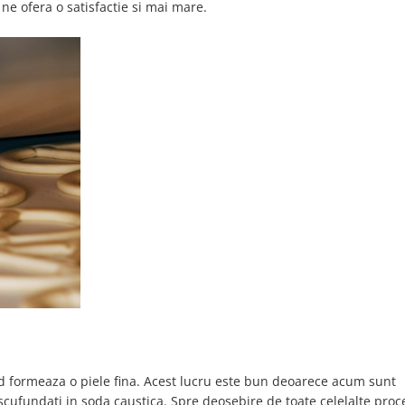
ne ofera o satisfactie si mai mare.
rud formeaza o piele fina. Acest lucru este bun deoarece acum sunt
scufundati in soda caustica. Spre deosebire de toate celelalte proc