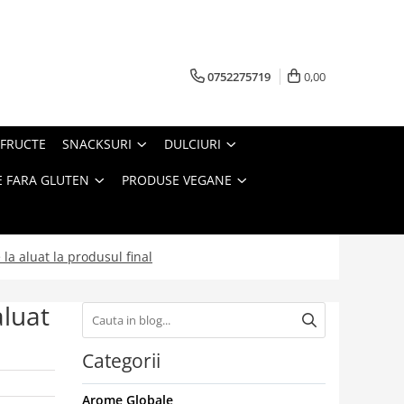
0752275719
0,00
FRUCTE
SNACKSURI
DULCIURI
 FARA GLUTEN
PRODUSE VEGANE
 la aluat la produsul final
aluat
Categorii
Arome Globale