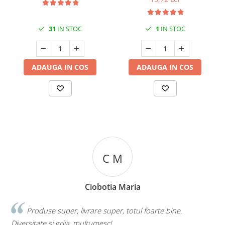
31
IN STOC
1
IN STOC
ADAUGA IN COS
ADAUGA IN COS
C M
Ciobotia Maria
Produse super, livrare super, totul foarte bine.
Diversitate si grija, multumesc!
c