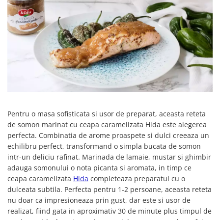
Creme tartinabile
Condimente turcesti
Ghimbir murat la borcan
Alge Nori
Supa miso
Pentru o masa sofisticata si usor de preparat, aceasta reteta
de somon marinat cu ceapa caramelizata Hida este alegerea
perfecta. Combinatia de arome proaspete si dulci creeaza un
echilibru perfect, transformand o simpla bucata de somon
intr-un deliciu rafinat. Marinada de lamaie, mustar si ghimbir
adauga somonului o nota picanta si aromata, in timp ce
ceapa caramelizata
Hida
completeaza preparatul cu o
dulceata subtila. Perfecta pentru 1-2 persoane, aceasta reteta
nu doar ca impresioneaza prin gust, dar este si usor de
realizat, fiind gata in aproximativ 30 de minute plus timpul de