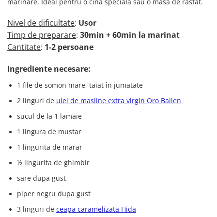
marinare. Ideal pentru o cina speciala sau o masa de rasfat.
Nivel de dificultate
:
Usor
Timp de preparare
:
30min + 60min la marinat
Cantitate
:
1-2 persoane
Ingrediente necesare:
1 file de somon mare, taiat în jumatate
2 linguri de
ulei de masline
extra virgin Oro Bailen
sucul de la 1 lamaie
1 lingura de mustar
1 lingurita de marar
½ lingurita de ghimbir
sare dupa gust
piper negru dupa gust
3 linguri de
ceapa caramelizata Hida