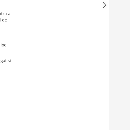
ntru a
l de
uioc
gat si