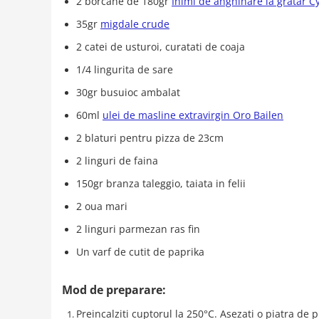
2 borcane de 180gr
Inimi de anghinare la gratar C
35gr
migdale crude
2 catei de usturoi, curatati de coaja
1/4 lingurita de sare
30gr busuioc ambalat
60ml
ulei de masline extravirgin Oro Bailen
2 blaturi pentru pizza de 23cm
2 linguri de faina
150gr branza taleggio, taiata in felii
2 oua mari
2 linguri parmezan ras fin
Un varf de cutit de paprika
Mod de preparare:
Preincalziti cuptorul la 250°C. Asezati o piatra de 