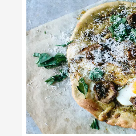
Creme tartinabile
Condimente turcesti
Ghimbir murat la borcan
Alge Nori
Supa miso