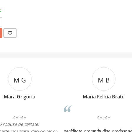
C
M B
M
Maria Felicia Bratu
Monia
Comanda soseșt
⭐⭐⭐⭐⭐
produsele sunt foart
produsele sunt de f b
 nu
comunicare foarte bu
Rapiditate, promptitudine, produse de