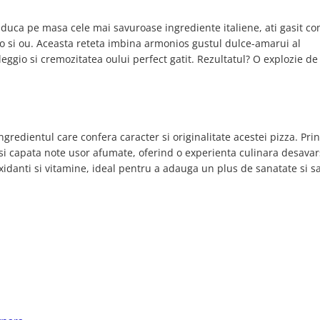
 aduca pe masa cele mai savuroase ingrediente italiene, ati gasit c
io si ou. Aceasta reteta imbina armonios gustul dulce-amarui al
eggio si cremozitatea oului perfect gatit. Rezultatul? O explozie d
gredientul care confera caracter si originalitate acestei pizza. Prin
 si capata note usor afumate, oferind o experienta culinara desavars
idanti si vitamine, ideal pentru a adauga un plus de sanatate si s