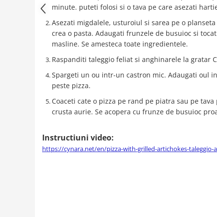
minute. puteti folosi si o tava pe care asezati hart
Asezati migdalele, usturoiul si sarea pe o planseta
crea o pasta. Adaugati frunzele de busuioc si tocat
masline. Se amesteca toate ingredientele.
Raspanditi taleggio feliat si anghinarele la gratar 
Spargeti un ou intr-un castron mic. Adaugati oul in
peste pizza.
Coaceti cate o pizza pe rand pe piatra sau pe tava
crusta aurie. Se acopera cu frunze de busuioc pro
Instructiuni video:
https://cynara.net/en/pizza-with-grilled-artichokes-taleggio-