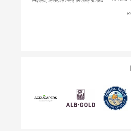
ditate mica, ambalaj durabil
ma asteptam.
Recomand cu incredere!