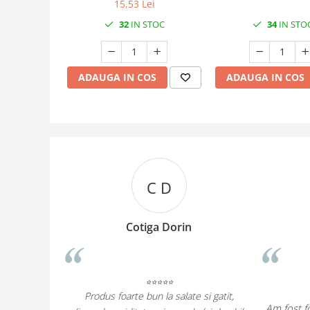
15,53 Lei
32
IN STOC
34
IN STO
ADAUGA IN COS
ADAUGA IN COS
C D
M G
Cotiga Dorin
Mara Grigoriu
⭐⭐⭐⭐⭐
⭐⭐⭐⭐⭐
Produse de calitate!
rte bun la salate si gatit,
Am fost foarte incantata, desi sincer