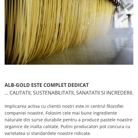
Creme tartinabile
Condimente turcesti
Ghimbir murat la borcan
Alge Nori
Supa miso
ALB-GOLD ESTE COMPLET DEDICAT
... CALITATII, SUSTENABILITATII, SANATATII SI INCREDERII.
Implicarea activa cu clientii nostri este in centrul filozofiei
companiei noastre. Folosim cele mai bune ingrediente
naturale din surse durabile pentru a produce pastele noastre
organice de inalta calitate. Putini producatori pot concura cu
varietatea si standardele noastre ridicate.