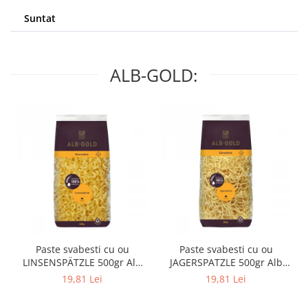
Suntat
ALB-GOLD:
Paste svabesti cu ou
Paste svabesti cu ou
LINSENSPÄTZLE 500gr Alb
JAGERSPATZLE 500gr Alb
Gold
Gold
19,81 Lei
19,81 Lei