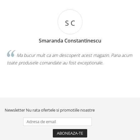
S C
Smaranda Constantinescu
te
Ma bucur mult ca am descoperit acest magazin. Pana acum
toate produsele comandate au fost exceptionale.
D
Newsletter
Nu rata ofertele si promotiile noastre