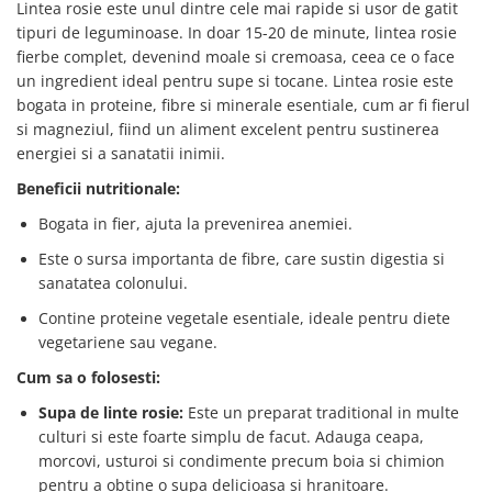
Lintea rosie este unul dintre cele mai rapide si usor de gatit
tipuri de leguminoase. In doar 15-20 de minute, lintea rosie
fierbe complet, devenind moale si cremoasa, ceea ce o face
un ingredient ideal pentru supe si tocane. Lintea rosie este
bogata in proteine, fibre si minerale esentiale, cum ar fi fierul
si magneziul, fiind un aliment excelent pentru sustinerea
energiei si a sanatatii inimii.
Beneficii nutritionale:
Bogata in fier, ajuta la prevenirea anemiei.
Este o sursa importanta de fibre, care sustin digestia si
sanatatea colonului.
Contine proteine vegetale esentiale, ideale pentru diete
vegetariene sau vegane.
Cum sa o folosesti:
Supa de linte rosie:
Este un preparat traditional in multe
culturi si este foarte simplu de facut. Adauga ceapa,
morcovi, usturoi si condimente precum boia si chimion
pentru a obtine o supa delicioasa si hranitoare.