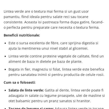
Lintea verde are o textura mai ferma si un gust usor
pamantiu, fiind ideala pentru salate reci sau tocane
consistente. Aceasta isi pastreaza forma dupa gatire, facand-
o perfecta pentru preparate care necesita o textura ferma.
Beneficii nutritionale:
Este o sursa excelenta de fibre, care sprijina digestia si
ajuta la mentinerea unui nivel stabil al glicemiei.
Lintea verde contine proteine vegetale de calitate, fiind un
aliment de baza in dietele pe baza de plante.
Bogata in fier, magneziu si folat, lintea verde este benefica
pentru sanatatea inimii si pentru productia de celule rosii.
Cum sa o folosesti:
Salata de linte verde:
Gatita al dente, lintea verde poate fi
adaugata in salate cu legume proaspete, ulei de masline si
otet balsamic pentru un pranz sanatos si hranitor.
Tocane de legume si carne:
Adauga lintea verde in tocane