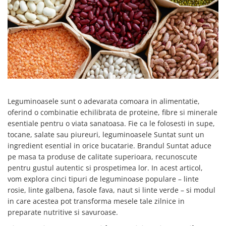
Creme tartinabile
Condimente turcesti
Ghimbir murat la borcan
Alge Nori
Supa miso
Leguminoasele sunt o adevarata comoara in alimentatie,
oferind o combinatie echilibrata de proteine, fibre si minerale
esentiale pentru o viata sanatoasa. Fie ca le folosesti in supe,
tocane, salate sau piureuri, leguminoasele Suntat sunt un
ingredient esential in orice bucatarie. Brandul Suntat aduce
pe masa ta produse de calitate superioara, recunoscute
pentru gustul autentic si prospetimea lor. In acest articol,
vom explora cinci tipuri de leguminoase populare – linte
rosie, linte galbena, fasole fava, naut si linte verde – si modul
in care acestea pot transforma mesele tale zilnice in
preparate nutritive si savuroase.